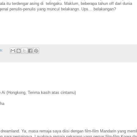
la itu terdengar asing di telingaku. Maklum, beberapa tahun off dari dunia
enal penulis-penulis yang muncul belakangn. Ups… belakangan?
s:
e Ai (Hongkong, Terima kasih atas cintamu)
i
iha
s
reamland. Ya, masa remaja saya diisi dengan film-film Mandarin yang mem
n para pemainnya. Layaknya remaja sekarang yang gemar film-film Korea da