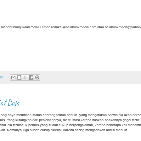
at menghubungi kami melalui emai: redaksi@belabookmedia.com atau belabookmedia@yahoo
s:
al Baja
 pagi saya membaca status seorang teman penulis, yang mengatakan bahwa dia akan berhe
lis. Yang kutangkap dari penjelasannya, dia frustasi karena naskah-naskahnya gagal terbit.
ahal, dia termasuk penulis yang sudah cukup berpengalaman, karena beberapa kali menem
lah. Namanya juga sudah cukup dikenal, karena sering mengadakan audisi menulis.