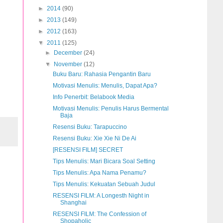
►
2014
(90)
►
2013
(149)
►
2012
(163)
▼
2011
(125)
►
December
(24)
▼
November
(12)
Buku Baru: Rahasia Pengantin Baru
Motivasi Menulis: Menulis, Dapat Apa?
Info Penerbit: Belabook Media
Motivasi Menulis: Penulis Harus Bermental
Baja
Resensi Buku: Tarapuccino
Resensi Buku: Xie Xie Ni De Ai
[RESENSI FILM] SECRET
Tips Menulis: Mari Bicara Soal Setting
Tips Menulis: Apa Nama Penamu?
Tips Menulis: Kekuatan Sebuah Judul
RESENSI FILM: A Longesth Night in
Shanghai
RESENSI FILM: The Confession of
Shopaholic