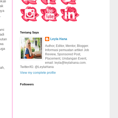
kali
tak
aya
,
ami
Tentang Saya
adi
hutan
Leyla Hana
hwa
Author, Editor, Mentor, Blogger.
juga
Informasi pemuatan artikel Job
Review, Sponsored Post,
Placement, Undangan Event,
email: leyla@leylahana.com.
Twitter/IG: @LeylaHana
ah,
View my complete profile
Followers