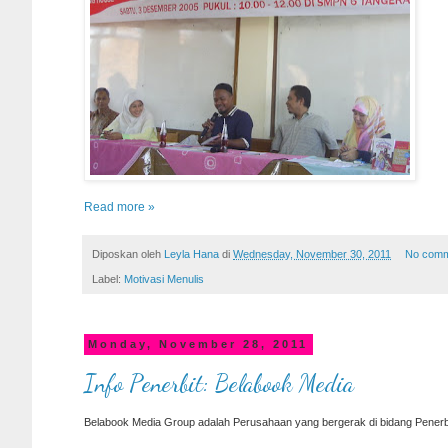
Read more »
Diposkan oleh
Leyla Hana
di
Wednesday, November 30, 2011
No comm
Label:
Motivasi Menulis
Monday, November 28, 2011
Info Penerbit: Belabook Media
Belabook Media Group adalah Perusahaan yang bergerak di bidang Penerbit