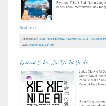
Elyta dan Rika Y Sari. Nama yang ka
kepenulisan, membuatku tidak meng
Read more »
Diposkan oleh
Leyla Hana
di
Monday, November 28, 2011
No comment
Label:
resensi buku dan film
Resensi Buku: Xie Xie Ni De Ai
Judul: Xie Xie Ni D
Genre: Novel Islam
Penulis: Mells Shal
Penerbit Diva Pres
Hong Kong was my d
saya ngefans denga