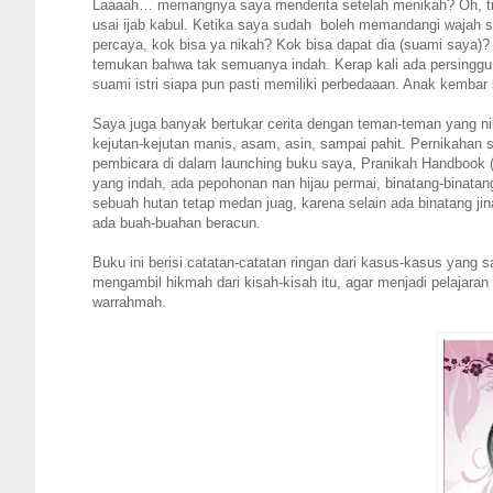
Laaaah… memangnya saya menderita setelah menikah? Oh, tid
usai ijab kabul. Ketika saya sudah
boleh memandangi wajah su
percaya, kok bisa ya nikah? Kok bisa dapat dia (suami saya)?
temukan bahwa tak semuanya indah. Kerap kali ada persinggun
suami istri siapa pun pasti memiliki perbedaaan. Anak kembar s
Saya juga banyak bertukar cerita dengan teman-teman yang 
kejutan-kejutan manis, asam, asin, sampai pahit. Pernikahan s
pembicara di dalam launching buku saya, Pranikah Handbook 
yang indah, ada pepohonan nan hijau permai, binatang-binatang
sebuah hutan tetap medan juag, karena selain ada binatang ji
ada buah-buahan beracun.
Buku ini berisi catatan-catatan ringan dari kasus-kasus yang
mengambil hikmah dari kisah-kisah itu, agar menjadi pelajara
warrahmah.