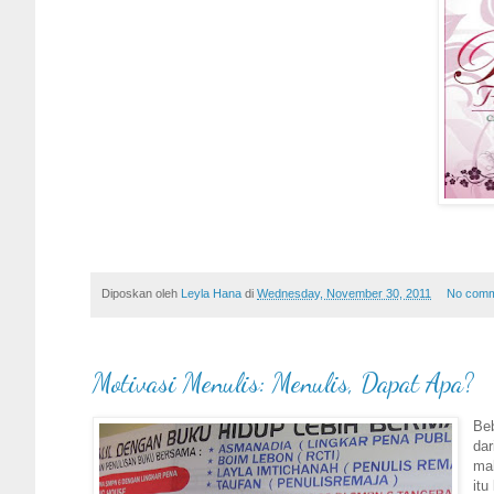
Diposkan oleh
Leyla Hana
di
Wednesday, November 30, 2011
No comm
Motivasi Menulis: Menulis, Dapat Apa?
Beb
dar
mah
itu