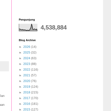
Pengunjung
4,538,884
Blog Archive
►
2026
(14)
►
2025
(32)
►
2024
(63)
►
2023
(88)
►
2022
(116)
►
2021
(57)
►
2020
(76)
►
2019
(124)
►
2018
(215)
lan
►
2017
(170)
►
2016
(181)
aan
►
2015
(127)