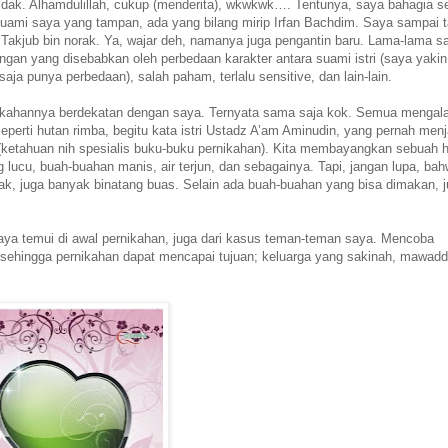
ak. Alhamdulillah, cukup (menderita), wkwkwk…. Tentunya, saya bahagia se
ami saya yang tampan, ada yang bilang mirip Irfan Bachdim. Saya sampai 
 Takjub bin norak. Ya, wajar deh, namanya juga pengantin baru. Lama-lama s
gan yang disebabkan oleh perbedaan karakter antara suami istri (saya yakin
aja punya perbedaan), salah paham, terlalu sensitive, dan lain-lain.
nikahannya berdekatan dengan saya. Ternyata sama saja kok. Semua mengal
eperti hutan rimba, begitu kata istri Ustadz A’am Aminudin, yang pernah menj
(ketahuan nih spesialis buku-buku pernikahan). Kita membayangkan sebuah 
 lucu, buah-buahan manis, air terjun, dan sebagainya. Tapi, jangan lupa, ba
nak, juga banyak binatang buas. Selain ada buah-buahan yang bisa dimakan, 
 saya temui di awal pernikahan, juga dari kasus teman-teman saya. Mencoba
n sehingga pernikahan dapat mencapai tujuan; keluarga yang sakinah, mawadd