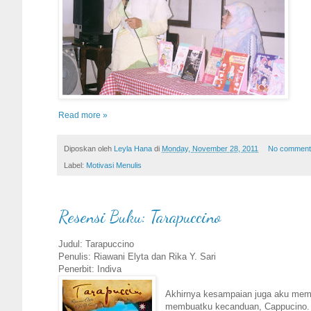
Read more »
Diposkan oleh
Leyla Hana
di
Monday, November 28, 2011
No comment
Label:
Motivasi Menulis
Resensi Buku: Tarapuccino
Judul: Tarapuccino
Penulis: Riawani Elyta dan Rika Y. Sari
Penerbit: Indiva
Akhirnya kesampaian juga aku memb
membuatku kecanduan, Cappucino. P