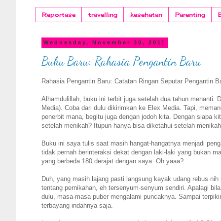
Reportase
travelling
kesehatan
Parenting
Wednesday, November 30, 2011
Buku Baru: Rahasia Pengantin Baru
Rahasia Pengantin Baru: Catatan Ringan Seputar Pengantin B
Alhamdulillah, buku ini terbit juga setelah dua tahun menanti. 
Media). Coba dari dulu dikirimkan ke Elex Media. Tapi, meman
penerbit mana, begitu juga dengan jodoh kita. Dengan siapa 
setelah menikah? Itupun hanya bisa diketahui setelah menikah
Buku ini saya tulis saat masih hangat-hangatnya menjadi peng
tidak pernah berinteraksi dekat dengan laki-laki yang bukan 
yang berbeda 180 derajat dengan saya. Oh yaaa?
Duh, yang masih lajang pasti langsung kayak udang rebus nih
tentang pernikahan, eh tersenyum-senyum sendiri. Apalagi bila
dulu, masa-masa puber mengalami puncaknya. Sampai terpikir
terbayang indahnya saja.