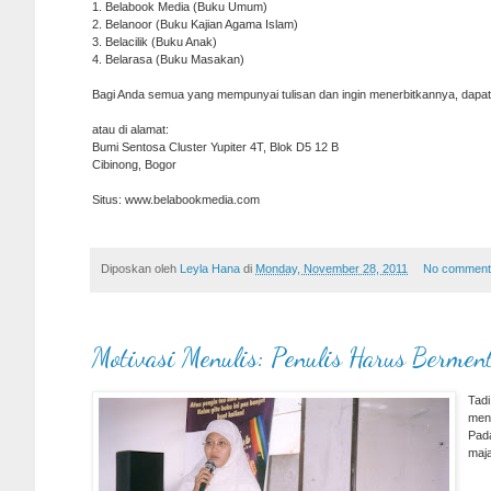
1. Belabook Media (Buku Umum)
2. Belanoor (Buku Kajian Agama Islam)
3. Belacilik (Buku Anak)
4. Belarasa (Buku Masakan)
Bagi Anda semua yang mempunyai tulisan dan ingin menerbitkannya, dap
atau di alamat:
Bumi Sentosa Cluster Yupiter 4T, Blok D5 12 B
Cibinong, Bogor
Situs: www.belabookmedia.com
Diposkan oleh
Leyla Hana
di
Monday, November 28, 2011
No comment
Motivasi Menulis: Penulis Harus Berment
Tadi
menu
Pad
maja