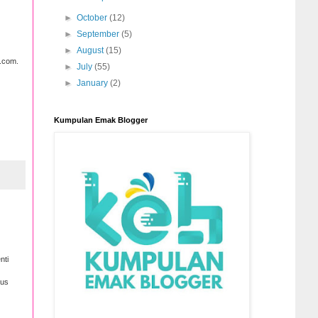
►
October
(12)
►
September
(5)
►
August
(15)
.com.
►
July
(55)
►
January
(2)
Kumpulan Emak Blogger
nti
bus