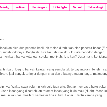
Beauty
kuliner
Keuangan
Lifestyle
Novel
Teknologi
aru
Diabaikan oleh dua penerbit kecil, eh malah diterbitkan oleh penerbit besar (El
g sudah jodohnya. Begitulah. Kita tak tahu kelak buku kita berjodoh dengan
kita menikah, hanya ketahuan setelah menikah. Iya, kan? Bagaimana kehidupa
.
antin baru. Begitu banyak kejutan yang semula tak terbayangkan. Terlebih sa
mahram, jadi banyak terkejut dengan sifat dan sikapnya (suami saya, maksudn
 pipinya. Waktu saya belum nikah dulu juga gitu. Setiap membaca buku-buku
 kisah-kisah yang dicontohkan teramat indah yang bikin mau (nikah). Masa ku
 mau nikah pas masih di semester tiga kuliah. Hahai… tentu karena yang