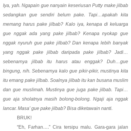
Iya, yah. Ngapain gue nanyain keseriusan Putty make jilbab
sedangkan gue sendiri belum pake. Tapi…apakah kita
memang harus pake jilbab? Kalo iya, kenapa di keluarga
gue nggak ada yang pake jilbab? Kenapa nyokap gue
nggak nyuruh gue pake jilbab? Dan kenapa lebih banyak
yang nggak pake jilbab daripada pake jilbab? Jadi…
sebenarnya jilbab itu harus atau enggak? Duh…gue
bingung, nih. Sebenarnya kalo gue pikir-pikir, mustinya kita
itu emang pake jilbab. Soalnya jilbab itu kan busana muslim
dan gue muslimah. Mustinya gue juga pake jilbab. Tapi…
gue aja sholatnya masih bolong-bolong. Ngaji aja nggak
lancar. Masa’ gue pake jilbab? Bisa diketawain nanti.
BRUK!
“Eh, Farhan….” Cira tersipu malu. Gara-gara jalan