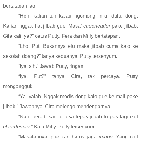
bertatapan lagi.
“Heh, kalian tuh kalau ngomong mikir dulu, dong.
Kalian nggak liat jilbab gue. Masa’
cheerleader
pake jilbab.
Gila kali, ya?” cetus Putty. Fera dan Milly bertatapan.
“Lho, Put. Bukannya elu make jilbab cuma kalo ke
sekolah doang?” tanya keduanya. Putty tersenyum.
“Iya, sih.” Jawab Putty, ringan.
“Iya, Put?” tanya Cira, tak percaya. Putty
mengangguk.
“Ya iyalah. Nggak modis dong kalo gue ke mall pake
jilbab.” Jawabnya. Cira melongo mendengarnya.
“Nah, berarti kan lu bisa lepas jilbab lu pas lagi ikut
cheerleader
.” Kata Milly. Putty tersenyum.
“Masalahnya, gue kan harus jaga
image
. Yang ikut