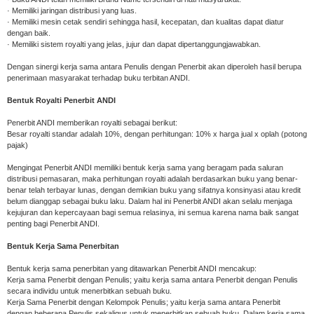
· Memiliki jaringan distribusi yang luas.
· Memiliki mesin cetak sendiri sehingga hasil, kecepatan, dan kualitas dapat diatur
dengan baik.
· Memiliki sistem royalti yang jelas, jujur dan dapat dipertanggungjawabkan.
Dengan sinergi kerja sama antara Penulis dengan Penerbit akan diperoleh hasil berupa
penerimaan masyarakat terhadap buku terbitan ANDI.
Bentuk Royalti Penerbit ANDI
Penerbit ANDI memberikan royalti sebagai berikut:
Besar royalti standar adalah 10%, dengan perhitungan: 10% x harga jual x oplah (potong
pajak)
Mengingat Penerbit ANDI memiliki bentuk kerja sama yang beragam pada saluran
distribusi pemasaran, maka perhitungan royalti adalah berdasarkan buku yang benar-
benar telah terbayar lunas, dengan demikian buku yang sifatnya konsinyasi atau kredit
belum dianggap sebagai buku laku. Dalam hal ini Penerbit ANDI akan selalu menjaga
kejujuran dan kepercayaan bagi semua relasinya, ini semua karena nama baik sangat
penting bagi Penerbit ANDI.
Bentuk Kerja Sama Penerbitan
Bentuk kerja sama penerbitan yang ditawarkan Penerbit ANDI mencakup:
Kerja sama Penerbit dengan Penulis; yaitu kerja sama antara Penerbit dengan Penulis
secara individu untuk menerbitkan sebuah buku.
Kerja Sama Penerbit dengan Kelompok Penulis; yaitu kerja sama antara Penerbit
dengan beberapa Penulis sekaligus untuk menerbitkan sebuah buku. Dalam kerja sama