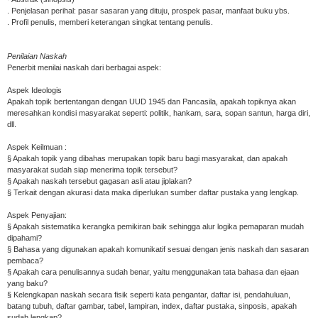
. Penjelasan perihal: pasar sasaran yang dituju, prospek pasar, manfaat buku ybs.
. Profil penulis, memberi keterangan singkat tentang penulis.
Penilaian Naskah
Penerbit menilai naskah dari berbagai aspek:
Aspek Ideologis
Apakah topik bertentangan dengan UUD 1945 dan Pancasila, apakah topiknya akan
meresahkan kondisi masyarakat seperti: politik, hankam, sara, sopan santun, harga diri,
dll.
Aspek Keilmuan :
§ Apakah topik yang dibahas merupakan topik baru bagi masyarakat, dan apakah
masyarakat sudah siap menerima topik tersebut?
§ Apakah naskah tersebut gagasan asli atau jiplakan?
§ Terkait dengan akurasi data maka diperlukan sumber daftar pustaka yang lengkap.
Aspek Penyajian:
§ Apakah sistematika kerangka pemikiran baik sehingga alur logika pemaparan mudah
dipahami?
§ Bahasa yang digunakan apakah komunikatif sesuai dengan jenis naskah dan sasaran
pembaca?
§ Apakah cara penulisannya sudah benar, yaitu menggunakan tata bahasa dan ejaan
yang baku?
§ Kelengkapan naskah secara fisik seperti kata pengantar, daftar isi, pendahuluan,
batang tubuh, daftar gambar, tabel, lampiran, index, daftar pustaka, sinposis, apakah
sudah lengkap?