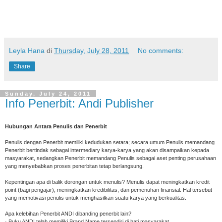
Leyla Hana
di
Thursday, July 28, 2011
No comments:
Share
Sunday, July 24, 2011
Info Penerbit: Andi Publisher
Hubungan Antara Penulis dan Penerbit
Penulis dengan Penerbit memiliki kedudukan setara; secara umum Penulis memandang
Penerbit bertindak sebagai intermediary karya-karya yang akan disampaikan kepada
masyarakat, sedangkan Penerbit memandang Penulis sebagai aset penting perusahaan
yang menyebabkan proses penerbitan tetap berlangsung.
Kepentingan apa di balik dorongan untuk menulis? Menulis dapat meningkatkan kredit
point (bagi pengajar), meningkatkan kredibilitas, dan pemenuhan finansial. Hal tersebut
yang memotivasi penulis untuk menghasilkan suatu karya yang berkualitas.
Apa kelebihan Penerbit ANDI dibanding penerbit lain?
· Buku ANDI telah memiliki Brand Name tersendiri di hati masyarakat.