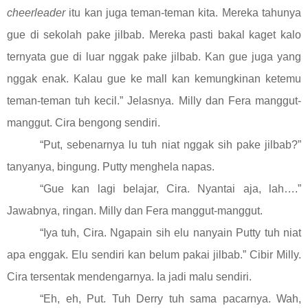
cheerleader
itu kan juga teman-teman kita. Mereka tahunya
gue di sekolah pake jilbab. Mereka pasti bakal kaget kalo
ternyata gue di luar nggak pake jilbab. Kan gue juga yang
nggak enak. Kalau gue ke mall kan kemungkinan ketemu
teman-teman tuh kecil.” Jelasnya. Milly dan Fera manggut-
manggut. Cira bengong sendiri.
“Put, sebenarnya lu tuh niat nggak sih pake jilbab?”
tanyanya, bingung. Putty menghela napas.
“Gue kan lagi belajar, Cira. Nyantai aja, lah….”
Jawabnya, ringan. Milly dan Fera manggut-manggut.
“Iya tuh, Cira. Ngapain sih elu nanyain Putty tuh niat
apa enggak. Elu sendiri kan belum pakai jilbab.” Cibir Milly.
Cira tersentak mendengarnya. Ia jadi malu sendiri.
“Eh, eh, Put. Tuh Derry tuh sama pacarnya. Wah,