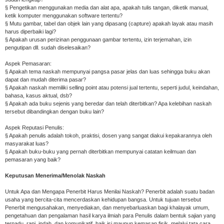
§ Pengetikan menggunakan media dan alat apa, apakah tulis tangan, diketik manual,
ketik komputer menggunakan software tertentu?
§ Mutu gambar, tabel dan objek lain yang dipasang (capture) apakah layak atau masih
harus diperbaiki lagi?
§ Apakah urusan perizinan penggunaan gambar tertentu, izin terjemahan, izin
pengutipan dll. sudah diselesaikan?
Aspek Pemasaran:
§ Apakah tema naskah mempunyai pangsa pasar jelas dan luas sehingga buku akan
dapat dan mudah diterima pasar?
§ Apakah naskah memiliki selling point atau potensi jual tertentu, seperti judul, keindahan,
bahasa, kasus aktual, dsb?
§ Apakah ada buku sejenis yang beredar dan telah diterbitkan? Apa kelebihan naskah
tersebut dibandingkan dengan buku lain?
Aspek Reputasi Penulis:
§ Apakah penulis adalah tokoh, praktisi, dosen yang sangat diakui kepakarannya oleh
masyarakat luas?
§ Apakah buku-buku yang pernah diterbitkan mempunyai catatan keilmuan dan
pemasaran yang baik?
Keputusan Menerima/Menolak Naskah
Untuk Apa dan Mengapa Penerbit Harus Menilai Naskah? Penerbit adalah suatu badan
usaha yang bercita-cita mencerdaskan kehidupan bangsa. Untuk tujuan tersebut
Penerbit mengusahakan, menyediakan, dan menyebarluaskan bagi khalayak umum,
pengetahuan dan pengalaman hasil karya ilmiah para Penulis dalam bentuk sajian yang
terpadu, rapi, indah, dan komunikatif, baik isi maupun kemasan fisik, melalui tata cara