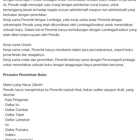
ini, Penulis wajib menunjuk satu orang dengan pemberian surat kuasa, untuk
bertanggung jawab terhadap segala urusan administratif maupun non administratif yang
berkaitan dengan penerbitan.
Kerja sama Penerbit dengan Lembaga; yaitu kerja sama antar Penerbit dengan
sekelompok Penulis yang telah dikoordinasi oleh Lembaga/Institusi untuk menerbitkan
sebuah buku. Dalam hal ini Penerbit hanya berhubungan dengan Lembaga/Institusi yang
telah diberi kepercayaan oleh Penulis.
Kerja sama Umum
Kerja sama cetak. Penerbit hanya membantu dalam jasa percetakannya, seperti buku
jurnal ilmiah dan ebagainya.
Kerja sama cetak dan penerbitan, Penerbit bekerja sama dengan Perorangan/Lembaga
untuk menerbitkan sebuah buku dengan tanggungan biaya penerbitan bersama.
Prosedur Penerbitan Buku
Materi yang Harus Dikirim
Penulis harus mengirimkan ke Penerbit naskah final, bukan outline ataupun draft, yang
disertai:
. Kata Pengantar
· Daftar Isi
· Daftar Gambar
· Daftar Tabel
· Daftar Lampiran
· Isi
· Daftar Pustaka
· Indeks
· Abstrak (sinopsis)