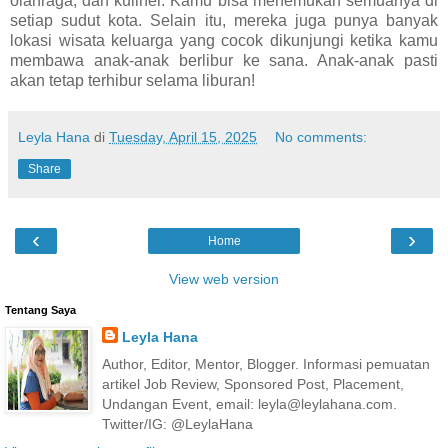
olahraga, dan kuliner. Kamu bisa menemukan semuanya di
setiap sudut kota. Selain itu, mereka juga punya banyak
lokasi wisata keluarga yang cocok dikunjungi ketika kamu
membawa anak-anak berlibur ke sana. Anak-anak pasti
akan tetap terhibur selama liburan!
Leyla Hana
di
Tuesday, April 15, 2025
No comments:
Share
‹
›
Home
View web version
Tentang Saya
Leyla Hana
Author, Editor, Mentor, Blogger. Informasi pemuatan
artikel Job Review, Sponsored Post, Placement,
Undangan Event, email: leyla@leylahana.com.
Twitter/IG: @LeylaHana