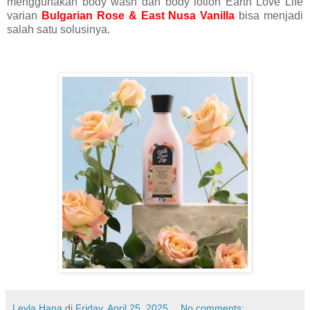
menggunakan body wash dan body lotion Earth Love Life
varian
Bulgarian Rose & East Nusa Vanilla
bisa menjadi
salah satu solusinya.
Leyla Hana
di
Friday, April 25, 2025
No comments: