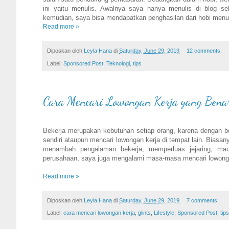
ini yaitu menulis. Awalnya saya hanya menulis di blog s
kemudian, saya bisa mendapatkan penghasilan dari hobi menulis
Read more »
Diposkan oleh
Leyla Hana
di
Saturday, June 29, 2019
12 comments:
Label:
Sponsored Post
,
Teknologi
,
tips
Cara Mencari Lowongan Kerja yang Bena
Bekerja merupakan kebutuhan setiap orang, karena dengan be
sendiri ataupun mencari lowongan kerja di tempat lain. Biasa
menambah pengalaman bekerja, memperluas jejaring, ma
perusahaan, saya juga mengalami masa-masa mencari lowonga
Read more »
Diposkan oleh
Leyla Hana
di
Saturday, June 29, 2019
7 comments:
Label:
cara mencari lowongan kerja
,
glints
,
Lifestyle
,
Sponsored Post
,
tips