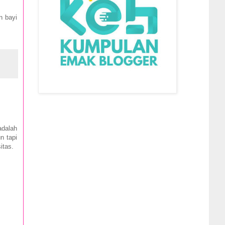
n bayi
adalah
n tapi
sitas.