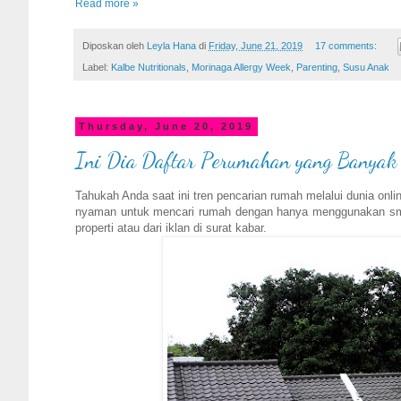
Read more »
Diposkan oleh
Leyla Hana
di
Friday, June 21, 2019
17 comments:
Label:
Kalbe Nutritionals
,
Morinaga Allergy Week
,
Parenting
,
Susu Anak
Thursday, June 20, 2019
Ini Dia Daftar Perumahan yang Banyak 
Tahukah Anda saat ini tren pencarian rumah melalui dunia onli
nyaman untuk mencari rumah dengan hanya menggunakan smar
properti atau dari iklan di surat kabar.