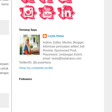
a lama
Tentang Saya
Leyla Hana
Author, Editor, Mentor, Blogger.
Informasi pemuatan artikel Job
Review, Sponsored Post,
Placement, Undangan Event,
email: leyla@leylahana.com.
Twitter/IG: @LeylaHana
erjaan
View my complete profile
 untuk
erapa
Followers