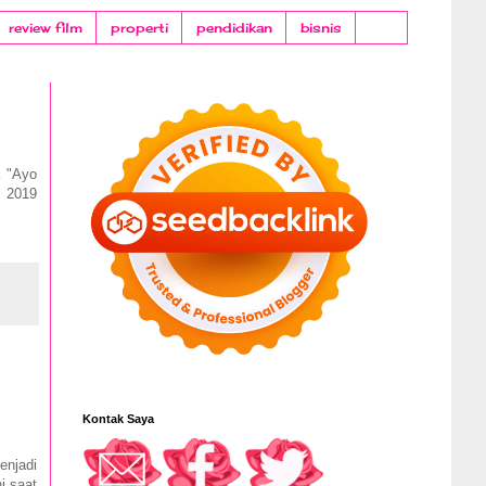
review film
properti
pendidikan
bisnis
k "Ayo
i 2019
Kontak Saya
enjadi
i saat