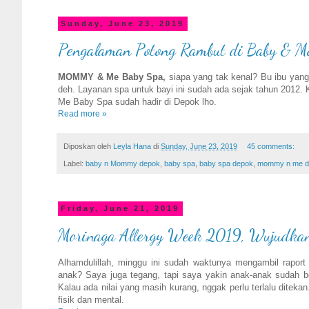
Sunday, June 23, 2019
Pengalaman Potong Rambut di Baby & 
MOMMY & Me Baby Spa,
siapa yang tak kenal? Bu ibu ya
deh. Layanan spa untuk bayi ini sudah ada sejak tahun 201
Me Baby Spa sudah hadir di Depok lho.
Read more »
Diposkan oleh
Leyla Hana
di
Sunday, June 23, 2019
45 comments:
Label:
baby n Mommy depok
,
baby spa
,
baby spa depok
,
mommy n me d
Friday, June 21, 2019
Morinaga Allergy Week 2019, Wujudkan 
Alhamdulillah, minggu ini sudah waktunya mengambil rapo
anak? Saya juga tegang, tapi saya yakin anak-anak sudah b
Kalau ada nilai yang masih kurang, nggak perlu terlalu diteka
fisik dan mental.