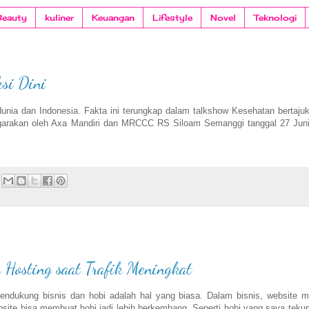
Beauty
kuliner
Keuangan
Lifestyle
Novel
Teknologi
si Dini
nia dan Indonesia. Fakta ini terungkap dalam talkshow Kesehatan bertaju
nggarakan oleh Axa Mandiri dan MRCCC RS Siloam Semanggi tanggal 27 Jun
Hosting saat Trafik Meningkat
endukung bisnis dan hobi adalah hal yang biasa. Dalam bisnis, website m
ite bisa membuat hobi jadi lebih berkembang. Seperti hobi yang saya tekun