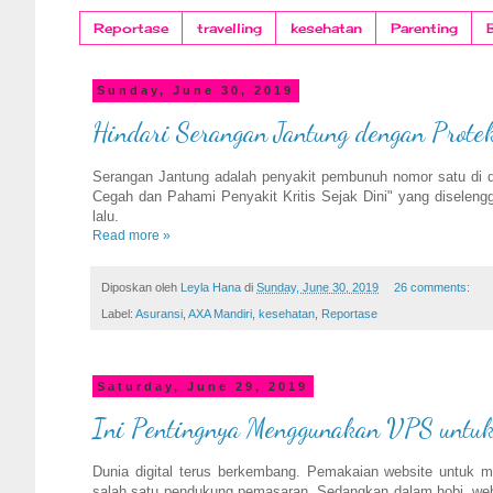
Reportase
travelling
kesehatan
Parenting
Sunday, June 30, 2019
Hindari Serangan Jantung dengan Protek
Serangan Jantung adalah penyakit pembunuh nomor satu di du
Cegah dan Pahami Penyakit Kritis Sejak Dini" yang disele
lalu.
Read more »
Diposkan oleh
Leyla Hana
di
Sunday, June 30, 2019
26 comments:
Label:
Asuransi
,
AXA Mandiri
,
kesehatan
,
Reportase
Saturday, June 29, 2019
Ini Pentingnya Menggunakan VPS untuk 
Dunia digital terus berkembang. Pemakaian website untuk m
salah satu pendukung pemasaran. Sedangkan dalam hobi, webs