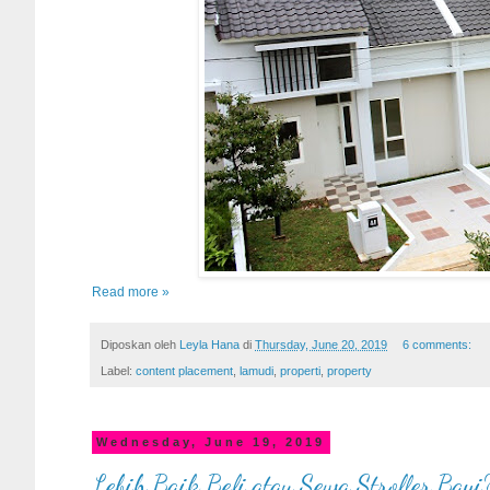
Read more »
Diposkan oleh
Leyla Hana
di
Thursday, June 20, 2019
6 comments:
Label:
content placement
,
lamudi
,
properti
,
property
Wednesday, June 19, 2019
Lebih Baik Beli atau Sewa Stroller Bayi