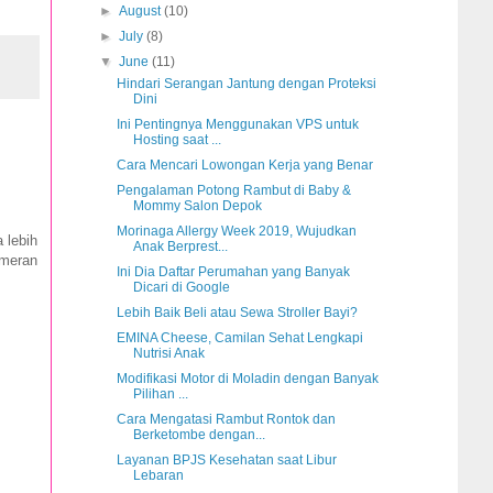
►
August
(10)
►
July
(8)
▼
June
(11)
Hindari Serangan Jantung dengan Proteksi
Dini
Ini Pentingnya Menggunakan VPS untuk
Hosting saat ...
Cara Mencari Lowongan Kerja yang Benar
Pengalaman Potong Rambut di Baby &
Mommy Salon Depok
Morinaga Allergy Week 2019, Wujudkan
 lebih
Anak Berprest...
ameran
Ini Dia Daftar Perumahan yang Banyak
Dicari di Google
Lebih Baik Beli atau Sewa Stroller Bayi?
EMINA Cheese, Camilan Sehat Lengkapi
Nutrisi Anak
Modifikasi Motor di Moladin dengan Banyak
Pilihan ...
Cara Mengatasi Rambut Rontok dan
Berketombe dengan...
Layanan BPJS Kesehatan saat Libur
Lebaran