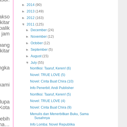
►
2014
(90)
►
2013
(149)
akso
►
2012
(163)
kitar
▼
2011
(125)
alik
►
December
(24)
 jam
►
November
(12)
►
October
(12)
pang
►
September
(5)
kitar
►
August
(15)
▼
July
(55)
ngka
Nonfiksi: Taaruf, Keren! (6)
Novel: TRUE LOVE (5)
Novel: Cinta Buat Chira (10)
 kami
Info Penerbit: Andi Publisher
Nonfiksi: Taaruf, Keren! (5)
lupa
Novel: TRUE LOVE (4)
 Kota
Novel: Cinta Buat Chira (9)
Menulis dan Menerbitkan Buku, Sama
lebih
Susahnya
tama…
Info Lomba: Novel Republika