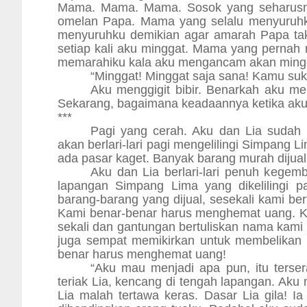
Mama. Mama. Mama. Sosok yang seharusnya
omelan Papa. Mama yang selalu menyuruh
menyuruhku demikian agar amarah Papa tak
setiap kali aku minggat. Mama yang pernah
memarahiku kala aku mengancam akan mingg
“Minggat! Minggat saja sana! Kamu s
Aku menggigit bibir. Benarkah aku m
Sekarang, bagaimana keadaannya ketika aku
***
Pagi yang cerah. Aku dan Lia sudah 
akan berlari-lari pagi mengelilingi Simpang 
ada pasar kaget. Banyak barang murah dijual 
Aku dan Lia berlari-lari penuh kegemb
lapangan Simpang Lima yang dikelilingi pa
barang-barang yang dijual, sesekali kami be
Kami benar-benar harus menghemat uang. 
sekali dan gantungan bertuliskan nama kami
juga sempat memikirkan untuk membelikan s
benar harus menghemat uang!
“Aku mau menjadi apa pun, itu terser
teriak Lia, kencang di tengah lapangan. Aku
Lia malah tertawa keras. Dasar Lia gila! Ia