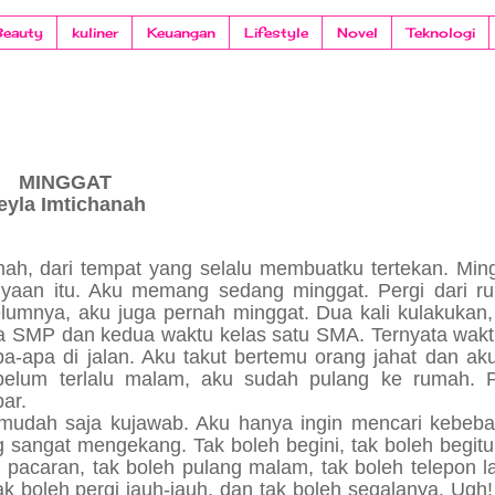
Beauty
kuliner
Keuangan
Lifestyle
Novel
Teknologi
MINGGAT
eyla Imtichanah
mah, dari tempat yang selalu membuatku tertekan. Ming
nyaan itu. Aku memang sedang minggat. Pergi dari r
elumnya, aku juga pernah minggat. Dua kali kulakukan,
ua SMP dan kedua waktu kelas satu SMA. Ternyata waktu
pa-apa di jalan. Aku takut bertemu orang jahat dan ak
 belum terlalu malam, aku sudah pulang ke rumah. 
ar.
mudah saja kujawab. Aku hanya ingin mencari kebeba
sangat mengekang. Tak boleh begini, tak boleh begitu
leh pacaran, tak boleh pulang malam, tak boleh telepon 
k boleh pergi jauh-jauh, dan tak boleh segalanya. Ugh