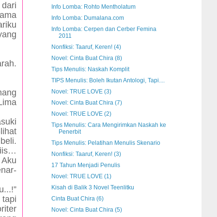
dari
Info Lomba: Rohto Mentholatum
Mama
Info Lomba: Dumalana.com
riku
Info Lomba: Cerpen dan Cerber Femina
yang
2011
Nonfiksi: Taaruf, Keren! (4)
Novel: Cinta Buat Chira (8)
rah.
Tips Menulis: Naskah Komplit
TIPS Menulis: Boleh Ikutan Antologi, Tapi....
mang
Novel: TRUE LOVE (3)
 Lima
Novel: Cinta Buat Chira (7)
Novel: TRUE LOVE (2)
asuki
Tips Menulis: Cara Mengirimkan Naskah ke
ihat
Penerbit
beli.
Tips Menulis: Pelatihan Menulis Skenario
iis…
Nonfiksi: Taaruf, Keren! (3)
! Aku
17 Tahun Menjadi Penulis
nar-
Novel: TRUE LOVE (1)
Kisah di Balik 3 Novel Teenlitku
..!”
 tapi
Cinta Buat Chira (6)
riter
Novel: Cinta Buat Chira (5)