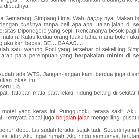
a dibuatnya.
Kota Semarang, Simpang Lima. Wah,
happy-
nya. Makan b
l dengan
cuek
nya tanpa beli apa-apa. Jalan-jalan di se
rsitas Diponegoro yang sepi. Rencananya besok pagi b
 malam. Kalau kedua orang tuaku tahu, mana boleh aku
ang aku kan bebas. BE… BAAAS...!
ah satu warung Poci yang tersebar di sekeliling Sim
ke arah para perempuan yang
berpakaian minim
di se
 sudah ada WTS. Jangan-jangan kami berdua juga disa
an lokasi itu.
seru Lia.
at. Tatapan mata para lelaki hidung belang di sekitar
otel yang keras ini. Punggungku terasa sakit. Aku 
al. Ternyata capai juga
berjalan-jalan
mengelilingi pusat
penuh debu. Lia sudah tertidur sejak tadi. Sepertinya ia 
bisa tidur. Aku ingat rumah. Aku rindu semuanya, teru