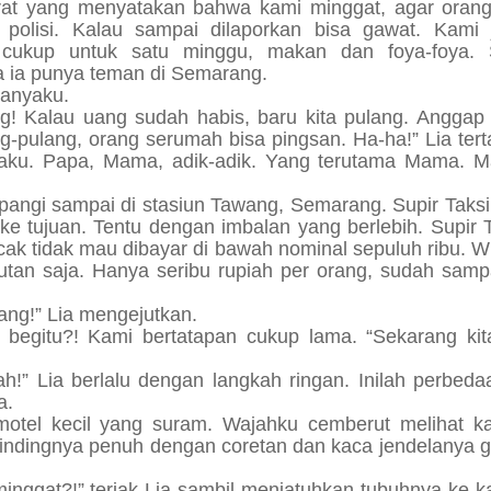
surat yang menyatakan bahwa kami minggat, agar orang
polisi. Kalau sampai dilaporkan bisa gawat. Kami 
cukup untuk satu minggu, makan dan foya-foya. 
a ia punya teman di Semarang.
tanyaku.
g! Kalau uang sudah habis, baru kita pulang. Anggap 
ang-pulang, orang serumah bisa pingsan. Ha-ha!” Lia ter
rgaku. Papa, Mama, adik-adik. Yang terutama Mama. 
pangi sampai di stasiun Tawang, Semarang. Supir Taksi
e tujuan. Tentu dengan imbalan yang berlebih. Supir 
cak tidak mau dibayar di bawah nominal sepuluh ribu. 
utan saja. Hanya seribu rupiah per orang, sudah sampa
ang!” Lia mengejutkan.
begitu?! Kami bertatapan cukup lama. “Sekarang kit
ah!” Lia berlalu dengan langkah ringan. Inilah perbed
a.
motel kecil yang suram. Wajahku cemberut melihat k
Dindingnya penuh dengan coretan dan kaca jendelanya 
minggat?!” teriak Lia sambil menjatuhkan tubuhnya ke k