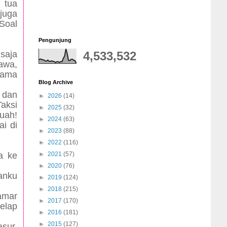
 tua
juga
Soal
Pengunjung
saja
4,533,532
tawa,
Mama
Blog Archive
 dan
►
2026
(14)
Taksi
►
2025
(32)
Wuah!
►
2024
(63)
i di
►
2023
(88)
►
2022
(116)
a ke
►
2021
(57)
►
2020
(76)
aanku
►
2019
(124)
►
2018
(215)
amar
►
2017
(170)
gelap
►
2016
(181)
►
2015
(127)
asur.