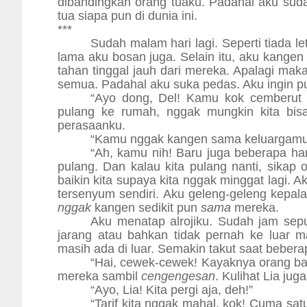
dibandingkan orang tuaku. Padahal aku su
tua siapa pun di dunia ini.
***
Sudah malam hari lagi. Seperti tiada l
lama aku bosan juga. Selain itu, aku kange
tahan tinggal jauh dari mereka. Apalagi ma
semua. Padahal aku suka pedas. Aku ingin pula
“Ayo dong, Del! Kamu kok cemberut aj
pulang ke rumah, nggak mungkin kita bis
perasaanku.
“Kamu nggak kangen sama keluargamu
“Ah, kamu nih! Baru juga beberapa hari
pulang. Dan kalau kita pulang nanti, sikap 
baikin kita supaya kita nggak minggat lagi. A
tersenyum sendiri. Aku geleng-geleng kepala
nggak
kangen sedikit pun
sama
mereka.
Aku menatap alrojiku. Sudah jam se
jarang atau bahkan tidak pernah ke luar 
masih ada di luar. Semakin takut saat bebera
“Hai, cewek-cewek! Kayaknya orang bar
mereka sambil
cengengesan
. Kulihat Lia jug
“Ayo, Lia! Kita pergi aja, deh!”
“Tarif kita nggak mahal, kok! Cuma sat