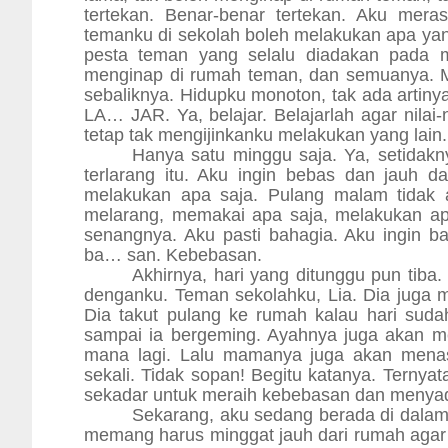
tertekan. Benar-benar tertekan. Aku mera
temanku di sekolah boleh melakukan apa yang
pesta teman yang selalu diadakan pada ma
menginap di rumah teman, dan semuanya. M
sebaliknya. Hidupku monoton, tak ada artin
LA… JAR. Ya, belajar. Belajarlah agar nilai
tetap tak mengijinkanku melakukan yang lain.
Hanya satu minggu saja. Ya, setidak
terlarang itu. Aku ingin bebas dan jauh 
melakukan apa saja. Pulang malam tidak 
melarang, memakai apa saja, melakukan ap
senangnya. Aku pasti bahagia. Aku ingin 
ba… san. Kebebasan.
Akhirnya, hari yang ditunggu pun tiba.
denganku. Teman sekolahku, Lia. Dia juga m
Dia takut pulang ke rumah kalau hari sud
sampai ia bergeming. Ayahnya juga akan m
mana lagi. Lalu mamanya juga akan menasi
sekali. Tidak sopan! Begitu katanya. Terny
sekadar untuk meraih kebebasan dan menyada
Sekarang, aku sedang berada di dal
memang harus minggat jauh dari rumah agar t