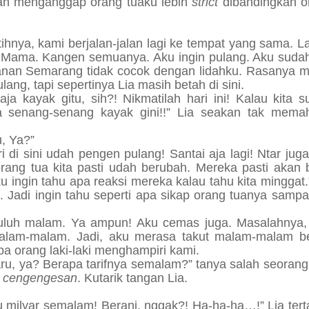
dah menganggap orang tuaku lebih
strict
dibandingkan o
etihnya, kami berjalan-jalan lagi ke tempat yang sama. 
n Mama. Kangen semuanya. Aku ingin pulang. Aku sudah
kanan Semarang tidak cocok dengan lidahku. Rasanya m
ng, tapi sepertinya Lia masih betah di sini.
a kayak gitu, sih?! Nikmatilah hari ini! Kalau kita s
a senang-senang kayak gini!!” Lia seakan tak mema
, Ya?”
 di sini udah pengen pulang! Santai aja lagi! Ntar juga
orang tua kita pasti udah berubah. Mereka pasti akan 
ku ingin tahu apa reaksi mereka kalau tahu kita minggat.
. Jadi ingin tahu seperti apa sikap orang tuanya sampa
puluh malam. Ya ampun! Aku cemas juga. Masalahnya,
malam-malam. Jadi, aku merasa takut malam-malam be
pa orang laki-laki menghampiri kami.
u, ya? Berapa tarifnya semalam?” tanya salah seorang
a
cengengesan
. Kutarik tangan Lia.
u milyar semalam! Berani, nggak?! Ha-ha-ha…!” Lia ter