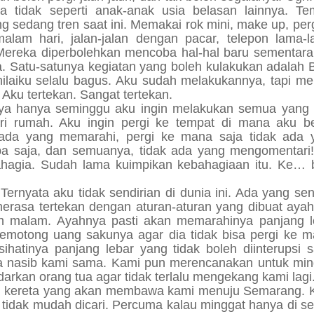
sa tidak seperti anak-anak usia belasan lainnya. Te
 sedang tren saat ini. Memakai rok mini, make up, per
lam hari, jalan-jalan dengan pacar, telepon lama-l
ereka diperbolehkan mencoba hal-hal baru sementara
ya. Satu-satunya kegiatan yang boleh kulakukan adalah
-nilaiku selalu bagus. Aku sudah melakukannya, tapi m
 Aku tertekan. Sangat tertekan.
nya hanya seminggu aku ingin melakukan semua yang 
dari rumah. Aku ingin pergi ke tempat di mana aku b
ada yang memarahi, pergi ke mana saja tidak ada 
a saja, dan semuanya, tidak ada yang mengomentari!
bahagia. Sudah lama kuimpikan kebahagiaan itu. Ke…
 Ternyata aku tidak sendirian di dunia ini. Ada yang se
erasa tertekan dengan aturan-aturan yang dibuat ayah
ah malam. Ayahnya pasti akan memarahinya panjang l
emotong uang sakunya agar dia tidak bisa pergi ke m
hatinya panjang lebar yang tidak boleh diinterupsi 
ata nasib kami sama. Kami pun merencanakan untuk min
rkan orang tua agar tidak terlalu mengekang kami lagi
am kereta yang akan membawa kami menuju Semarang. 
idak mudah dicari. Percuma kalau minggat hanya di se