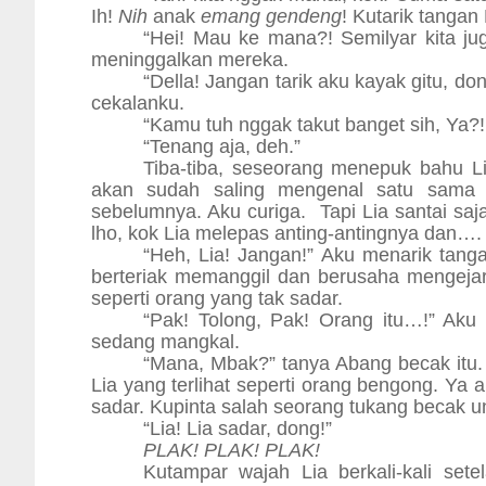
Ih!
Nih
anak
emang gendeng
! Kutarik tangan
“Hei! Mau ke mana?! Semilyar kita juga
meninggalkan mereka.
“Della! Jangan tarik aku kayak gitu, do
cekalanku.
“Kamu tuh nggak takut banget sih, Ya?
“Tenang aja, deh.”
Tiba-tiba, seseorang menepuk bahu Lia.
akan sudah saling mengenal satu sama la
sebelumnya. Aku curiga.
Tapi Lia santai saj
lho, kok Lia melepas anting-antingnya dan….
“Heh, Lia! Jangan!” Aku menarik tanga
berteriak memanggil dan berusaha mengejar k
seperti orang yang tak sadar.
“Pak! Tolong, Pak! Orang itu…!” Ak
sedang mangkal.
“Mana, Mbak?” tanya Abang becak itu. A
Lia yang terlihat seperti orang bengong. Ya 
sadar. Kupinta salah seorang tukang becak 
“Lia! Lia sadar, dong!”
PLAK! PLAK! PLAK!
Kutampar wajah Lia berkali-kali set