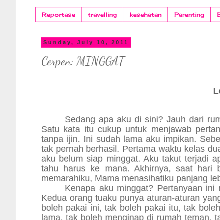
Reportase
travelling
kesehatan
Parenting
Sunday, July 10, 2011
Cerpen: MINGGAT
L
Sedang apa aku di sini? Jauh dari ru
Satu kata itu cukup untuk menjawab perta
tanpa ijin. Ini sudah lama aku impikan. Seb
tak pernah berhasil. Pertama waktu kelas d
aku belum siap minggat. Aku takut terjadi a
tahu harus ke mana. Akhirnya, saat hari
memarahiku, Mama menasihatiku panjang leb
Kenapa aku minggat? Pertanyaan ini 
Kedua orang tuaku punya aturan-aturan yang 
boleh pakai ini, tak boleh pakai itu, tak bo
lama, tak boleh menginap di rumah teman, ta