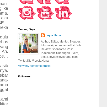
man-
gi ke
ama,
 aku
 BE…
ereka
Tentang Saya
Leyla Hana
dulu
ebas
Author, Editor, Mentor, Blogger.
Informasi pemuatan artikel Job
yang
Review, Sponsored Post,
 Ah,
Placement, Undangan Event,
 be…
email: leyla@leylahana.com.
Twitter/IG: @LeylaHana
nasib
View my complete profile
nya.
ebar
Followers
ana-
sama
ggat
.
Kami
kitar