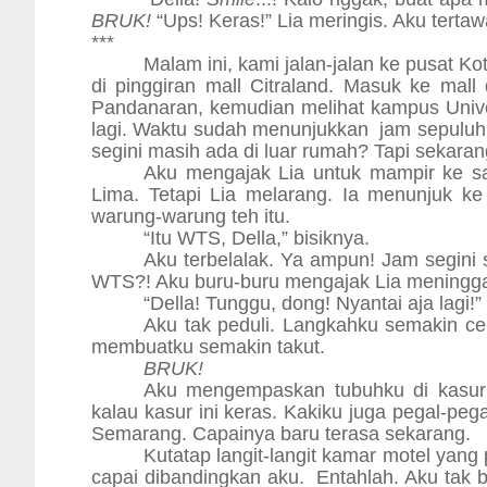
BRUK!
“Ups! Keras!” Lia meringis. Aku tertaw
***
Malam ini, kami jalan-jalan ke pusat 
di pinggiran mall Citraland. Masuk ke mal
Pandanaran, kemudian melihat kampus Unive
lagi. Waktu sudah menunjukkan
jam sepuluh
segini masih ada di luar rumah? Tapi sekar
Aku mengajak Lia untuk mampir ke sal
Lima. Tetapi Lia melarang. Ia menunjuk 
warung-warung teh itu.
“Itu WTS, Della,” bisiknya.
Aku terbelalak. Ya ampun! Jam segini
WTS?! Aku buru-buru mengajak Lia meninggalk
“Della! Tunggu, dong! Nyantai aja lagi!” 
Aku tak peduli. Langkahku semakin cep
membuatku semakin takut.
BRUK!
Aku mengempaskan tubuhku di kasur m
kalau kasur ini keras. Kakiku juga pegal-peg
Semarang. Capainya baru terasa sekarang.
Kutatap langit-langit kamar motel yang 
capai dibandingkan aku.
Entahlah. Aku tak 