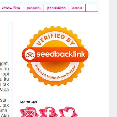
review film
properti
pendidikan
bisnis
gat.
umah
 tapi
 itu
u tak
Papa
san.
Kontak Saya
, tak
lama-
! Aku