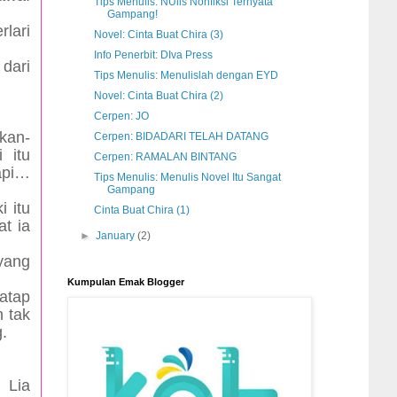
Tips Menulis: NUlis Nonfiksi Ternyata
Gampang!
rlari
Novel: Cinta Buat Chira (3)
Info Penerbit: DIva Press
 dari
Tips Menulis: Menulislah dengan EYD
Novel: Cinta Buat Chira (2)
Cerpen: JO
akan-
Cerpen: BIDADARI TELAH DATANG
 itu
Cerpen: RAMALAN BINTANG
api…
Tips Menulis: Menulis Novel Itu Sangat
Gampang
i itu
Cinta Buat Chira (1)
at ia
►
January
(2)
yang
Kumpulan Emak Blogger
tatap
h tak
.
Lia