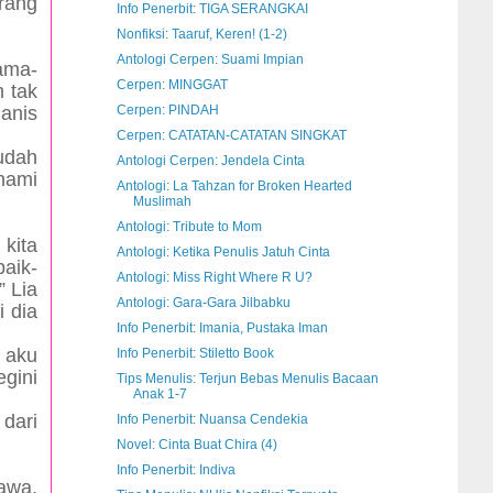
rang
Info Penerbit: TIGA SERANGKAI
Nonfiksi: Taaruf, Keren! (1-2)
Antologi Cerpen: Suami Impian
Lama-
Cerpen: MINGGAT
 tak
anis
Cerpen: PINDAH
Cerpen: CATATAN-CATATAN SINGKAT
udah
Antologi Cerpen: Jendela Cinta
hami
Antologi: La Tahzan for Broken Hearted
Muslimah
Antologi: Tribute to Mom
 kita
Antologi: Ketika Penulis Jatuh Cinta
baik-
Antologi: Miss Right Where R U?
” Lia
Antologi: Gara-Gara Jilbabku
i dia
Info Penerbit: Imania, Pustaka Iman
 aku
Info Penerbit: Stiletto Book
gini
Tips Menulis: Terjun Bebas Menulis Bacaan
Anak 1-7
 dari
Info Penerbit: Nuansa Cendekia
Novel: Cinta Buat Chira (4)
Info Penerbit: Indiva
tawa.