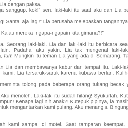
 Lia dengan paksa.
 sanggup, kok!” seru laki-laki itu saat aku dan Lia be
ng! Santai aja lagi!” Lia berusaha melepaskan tangannya
! Kalau mereka
ngapa-ngapain kita gimana?!”
 Seorang laki-laki. Lia dan laki-laki itu berbicara se
in. Padahal aku yakin, Lia tak mengenal laki-laki
a,
tuh
! Mungkin itu teman Lia yang ada di Semarang. T
n Lia dan membawanya kabur dari tempat itu. Laki-lak
ami. Lia tersaruk-saruk karena kubawa berlari. Kulih
u meminta tolong pada beberapa orang tukang becak 
ku menoleh. Laki-laki itu sudah hilang! Syukurlah. Ku
ampun! Kenapa lagi nih anak?! Kutepuk pipinya, ia masi
untuk mengantarkan kami pulang. Aku menangis. Bingung
elah kami sampai di motel. Saat tamparan keempat,