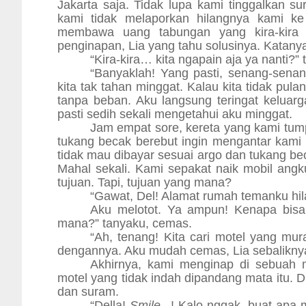
Jakarta saja. Tidak lupa kami tinggalkan 
kami tidak melaporkan hilangnya kami ke 
membawa uang tabungan yang kira-kira 
penginapan, Lia yang tahu solusinya. Katany
“Kira-kira… kita ngapain aja ya nanti?” 
“Banyaklah! Yang pasti, senang-senan
kita tak tahan minggat. Kalau kita tidak pul
tanpa beban. Aku langsung teringat kelua
pasti sedih sekali mengetahui aku minggat.
Jam empat sore, kereta yang kami tum
tukang becak berebut ingin mengantar kami k
tidak mau dibayar sesuai argo dan tukang be
Mahal sekali. Kami sepakat naik mobil angk
tujuan. Tapi, tujuan yang mana?
“Gawat, Del! Alamat rumah temanku hil
Aku melotot. Ya ampun! Kenapa bisa 
mana?” tanyaku, cemas.
“Ah, tenang! Kita cari motel yang mur
dengannya. Aku mudah cemas, Lia sebalikny
Akhirnya, kami menginap di sebuah 
motel yang tidak indah dipandang mata itu. 
dan suram.
“Della!
Smile
...! Kalo nggak, buat apa 