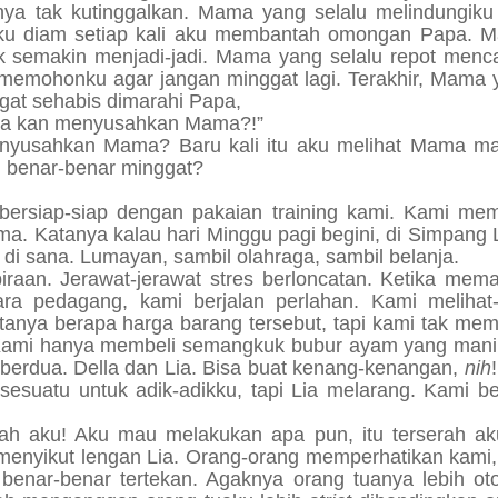
 tak kutinggalkan. Mama yang selalu melindungiku 
ku diam setiap kali aku membantah omongan Papa. 
 semakin menjadi-jadi. Mama yang selalu repot menca
 memohonku agar jangan minggat lagi. Terakhir, Mama 
at sehabis dimarahi Papa,
uka kan menyusahkan Mama?!”
enyusahkan Mama? Baru kali itu aku melihat Mama ma
 benar-benar minggat?
bersiap-siap dengan pakaian training kami. Kami me
Lima. Katanya kalau hari Minggu pagi begini, di Simpang
di sana. Lumayan, sambil olahraga, sambil belanja.
iraan. Jerawat-jerawat stres berloncatan. Ketika mem
ra pedagang, kami berjalan perlahan. Kami melihat-l
rtanya berapa harga barang tersebut, tapi kami tak mem
Kami hanya membeli semangkuk bubur ayam yang mani
 berdua. Della dan Lia. Bisa buat kenang-kenangan,
nih
esuatu untuk adik-adikku, tapi Lia melarang. Kami be
ah aku! Aku mau melakukan apa pun, itu terserah aku.
 menyikut lengan Lia. Orang-orang memperhatikan kami,
 benar-benar tertekan. Agaknya orang tuanya lebih oto