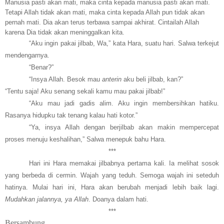
Manusia pasti akan mati, maka cinta kepada manusia pasti akan mati.
Tetapi Allah tidak akan mati, maka cinta kepada Allah pun tidak akan
pernah mati. Dia akan terus terbawa sampai akhirat. Cintailah Allah
karena Dia tidak akan meninggalkan kita.
“Aku ingin pakai jilbab, Wa,” kata Hara, suatu hari. Salwa terkejut
mendengarnya.
“Benar?”
“Insya Allah. Besok mau
anterin
aku beli jilbab, kan?”
“Tentu saja! Aku senang sekali kamu mau pakai jilbab!”
“Aku mau jadi gadis alim. Aku ingin membersihkan hatiku.
Rasanya hidupku tak tenang kalau hati kotor.”
“Ya, insya Allah dengan berjilbab akan makin mempercepat
proses menuju keshalihan,” Salwa menepuk bahu Hara.
***
Hari ini Hara memakai jilbabnya pertama kali. Ia melihat sosok
yang berbeda di cermin. Wajah yang teduh. Semoga wajah ini seteduh
hatinya. Mulai hari ini, Hara akan berubah menjadi lebih baik lagi.
Mudahkan jalannya, ya Allah
. Doanya dalam hati.
***
Bersambung....