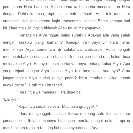
permintaan Hara barusan. Sudah lama ia berusaha mendekatkan Hara
dengan Rohis kampus, tapi tak pernah berhasil. Hara tak mau ikut
organisasi apa pun karena ingin konsentrasi belajar. Entah kenapa hari
ini Hara mau. Mungkin hidayah Allah mulai menyapanya.
“Kenapa ya Arya
nggak
balas suratku? Apakah ada yang salah
dengan suratku yang kemarin? Kenapa ya? Arya….” Hara terus
memikirkan Arya sementara di sekitarnya anak-anak Rohis tengah
memperdebatkan sesuatu. Entahlah. Di mana pun berada, ia belum bisa
melupakan Arya. Hatinya masih bertanya-tanya tentang kabar Arya. Apa
yang terjadi dengan Arya hingga Arya tak membalas suratnya? Atau
jangan-jangan Arya sudah punya pacar? Hara cemberut.
Arya sudah
punya pacar?
Ia tak mau itu terjadi.
“Hara!” Salwa menegur Hara tiba-tiba.
“Eh, iya!”
“Rapatnya sudah selesai. Mau pulang,
nggak
?”
Hara mengangguk. Ia dan Salwa memang satu kos dan satu
jurusan pula. Itulah sebabnya hubungan mereka sangat dekat. Tapi ia
masih belum terbuka tentang hubungannya dengan Arya.