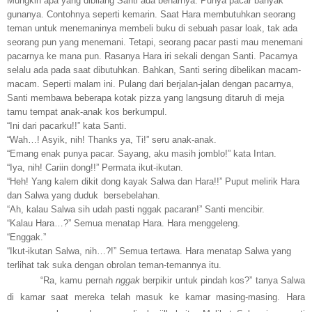
Mungkin apa yang dibilang Santi ada benarnya. Punya pacar banyak
gunanya. Contohnya seperti kemarin. Saat Hara membutuhkan seorang
teman untuk menemaninya membeli buku di sebuah pasar loak, tak ada
seorang pun yang menemani. Tetapi, seorang pacar pasti mau menemani
pacarnya ke mana pun. Rasanya Hara iri sekali dengan Santi. Pacarnya
selalu ada pada saat dibutuhkan. Bahkan, Santi sering dibelikan macam-
macam. Seperti malam ini. Pulang dari berjalan-jalan dengan pacarnya,
Santi membawa beberapa kotak pizza yang langsung ditaruh di meja
tamu tempat anak-anak kos berkumpul.
“Ini dari pacarku!!” kata Santi.
“Wah…! Asyik, nih!
Thanks
ya, Ti!” seru anak-anak.
“
Emang
enak punya pacar. Sayang, aku masih
jomblo
!” kata Intan.
“Iya, nih!
Cariin dong
!!” Permata ikut-ikutan.
“Heh! Yang kalem dikit
dong
kayak Salwa dan Hara!!” Puput melirik Hara
dan Salwa yang duduk bersebelahan.
“Ah, kalau Salwa
sih udah
pasti
nggak
pacaran!” Santi mencibir.
“Kalau Hara…?” Semua menatap Hara. Hara menggeleng.
“
Enggak
.”
“Ikut-ikutan Salwa, nih…?!” Semua tertawa. Hara menatap Salwa yang
terlihat tak suka dengan obrolan teman-temannya itu.
“Ra, kamu pernah
nggak
berpikir untuk pindah kos?” tanya Salwa
di kamar saat mereka telah masuk ke kamar masing-masing. Hara