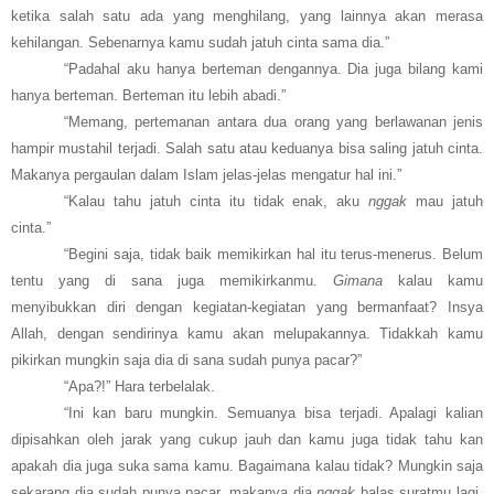
ketika salah satu ada yang menghilang, yang lainnya akan merasa
kehilangan. Sebenarnya kamu sudah jatuh cinta sama dia.”
“Padahal aku hanya berteman dengannya. Dia juga bilang kami
hanya berteman. Berteman itu lebih abadi.”
“Memang, pertemanan antara dua orang yang berlawanan jenis
hampir mustahil terjadi. Salah satu atau keduanya bisa saling jatuh cinta.
Makanya pergaulan dalam Islam jelas-jelas mengatur hal ini.”
“Kalau tahu jatuh cinta itu tidak enak, aku
nggak
mau jatuh
cinta.”
“Begini saja, tidak baik memikirkan hal itu terus-menerus. Belum
tentu yang di sana juga memikirkanmu.
Gimana
kalau kamu
menyibukkan diri dengan kegiatan-kegiatan yang bermanfaat? Insya
Allah, dengan sendirinya kamu akan melupakannya. Tidakkah kamu
pikirkan mungkin saja dia di sana sudah punya pacar?”
“Apa?!” Hara terbelalak.
“Ini kan baru mungkin. Semuanya bisa terjadi. Apalagi kalian
dipisahkan oleh jarak yang cukup jauh dan kamu juga tidak tahu kan
apakah dia juga suka sama kamu. Bagaimana kalau tidak? Mungkin saja
sekarang dia sudah punya pacar, makanya dia
nggak
balas suratmu lagi.