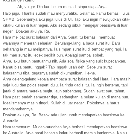
Aku kangen kamu.
Ah, vulgar. Dia kan belum menjadi siapa-siapa Arya.
Halo juga. Thanks sudah mau menyuratiku. Selamat, kamu berhasil lulus
SPMB. Sebenarnya aku juga lulus di UI. Tapi aku ingin mewujudkan cita-
citaku kuliah di luar negeri. Aku sedang sibuk mengejar beasiswa di luar
negeri. Doakan aku ya, Ra.
Hara melipat surat balasan dari Arya. Surat itu berhasil membuat
wajahnya memerah seharian. Berulang-ulang ia baca surat itu. Baru
sekarang ia mau melipatnya. Ia simpan surat itu di tempat yang rapi. Ia
tak mau surat itu lecek sedikit pun. Apalagi sampai sobek.
Arya, aku butuh bantuanmu nih. Ada soal fisika yang sulit kupecahkan.
Kamu bisa bantu, nggak? Tapi nggak usah deh. Sebelum surat
balasanmu tiba, tugasnya sudah dikumpulkan. He-he.
Arya geleng-geleng kepala membaca surat balasan dari Hara. Hara masih
saja lugu dan polos seperti dulu. Ia rindu gadis itu. Ia ingin bertemu, tapi
jarak di antara mereka begitu jauh terbentang. Sudah lewat satu tahun.
Hara pasti sudah semester tiga, sedangkan ia belum kuliah di mana pun.
Idealismenya masih tinggi. Kuliah di luar negeri. Pokoknya ia harus
mendapatkannya.
Doakan aku ya, Ra. Besok ada ujian untuk mendapatkan beasiswa ke
Australia.
Hara tersenyum. Mudah-mudahan Arya berhasil mendapatkan beasiswa
ke Australia. Arya pasti bahagia kalau berhasil meraih impiannya. Kalau