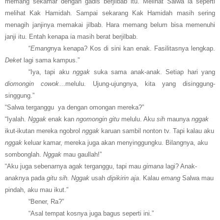
memang sekamar dengan gadis berjilbab itu.
Melihat Salwa ia seperti
melihat Kak Hamidah. Sampai sekarang Kak Hamidah masih sering
menagih janjinya memakai jilbab. Hara memang belum bisa memenuhi
janji itu. Entah kenapa ia masih berat berjilbab.
“
Emang
nya kenapa? Kos di sini kan enak. Fasilitasnya lengkap.
Deket
lagi sama kampus.”
“Iya, tapi aku
nggak
suka sama anak-anak. Setiap hari yang
diomongin cowok
…melulu. Ujung-ujungnya, kita yang disinggung-
singgung.”
“Salwa terganggu ya dengan omongan mereka?”
“Iyalah.
Nggak
enak kan
ngomongin gitu
melulu. Aku
sih
maunya
nggak
ikut-ikutan mereka ngobrol
nggak
karuan sambil nonton tv. Tapi kalau aku
nggak
keluar kamar, mereka juga akan menyinggungku. Bilangnya, aku
sombonglah.
Nggak
mau gaullah!”
“Aku juga sebenarnya agak terganggu, tapi mau
gimana
lagi? Anak-
anaknya pada
gitu sih. Nggak
usah
dipikirin aja
. Kalau
emang
Salwa mau
pindah, aku mau ikut.”
“Bener, Ra?”
“Asal tempat kosnya juga bagus seperti ini.”