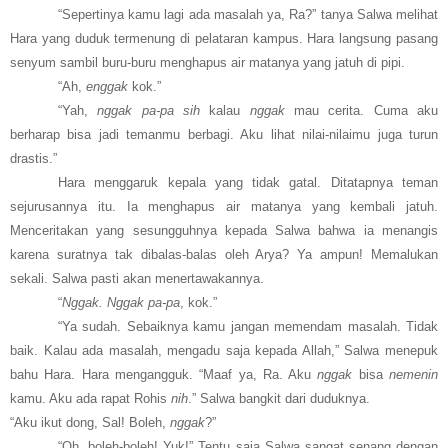
“Sepertinya kamu lagi ada masalah ya, Ra?” tanya Salwa melihat
Hara yang duduk termenung di pelataran kampus. Hara langsung pasang
senyum sambil buru-buru menghapus air matanya yang jatuh di pipi.
“Ah,
enggak
kok.”
“Yah,
nggak pa-pa sih
kalau
nggak
mau cerita. Cuma aku
berharap bisa jadi temanmu berbagi. Aku lihat nilai-nilaimu juga turun
drastis.”
Hara menggaruk kepala yang tidak gatal. Ditatapnya teman
sejurusannya itu. Ia menghapus air matanya yang kembali jatuh.
Menceritakan yang sesungguhnya kepada Salwa bahwa ia menangis
karena suratnya tak dibalas-balas oleh Arya? Ya ampun! Memalukan
sekali. Salwa pasti akan menertawakannya.
“
Nggak. Nggak pa-pa
, kok.”
“Ya sudah. Sebaiknya kamu jangan memendam masalah. Tidak
baik. Kalau ada masalah, mengadu saja kepada Allah,” Salwa menepuk
bahu Hara. Hara mengangguk. “Maaf ya, Ra. Aku
nggak
bisa
nemenin
kamu. Aku ada rapat Rohis
nih
.” Salwa bangkit dari duduknya.
“Aku ikut dong, Sal! Boleh,
nggak
?”
“Oh, boleh-boleh! Yuk!” Tentu saja Salwa sangat senang dengan