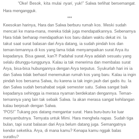
“Oke! Besok, kita mulai
nyari
, yuk!” Salwa terlihat bersemangat.
Hara mengangguk.
***
Keesokan harinya, Hara dan Salwa berburu rumah kos. Meski sudah
mencari ke mana-mana, mereka tidak juga mendapatkannya. Sebenarnya
Hara tidak berharap mendapatkan kos baru dalam waktu dekat ini. Ia
takut saat surat balasan dari Arya datang, ia sudah pindah kos dan
teman-temannya di kos yang lama tidak menyampaikan surat Arya itu
kepadanya. Bisa gawat, kan?! Padahal surat Arya adalah sesuatu yang
selalu ditunggu-tunggunya. Kalau ia tak menerima dan membalas surat
Arya, bisa-bisa hubungannya dengan Arya terputus. Syukurlah hari ini ia
dan Salwa tidak berhasil menemukan rumah kos yang baru. Kalau ia ingin
pindah kos bersama Salwa, itu karena ia tak ingin jauh dari gadis itu. Ia
dan Salwa sudah bersahabat sejak semester satu. Salwa sangat baik
kepadanya sehingga ia merasa nyaman berdekatan dengannya. Teman-
temannya yang lain tak sebaik Salwa. Ia akan merasa sangat kehilangan
kalau berpisah dengan Salwa.
“POS!” Tukang pos datang mengantar surat. Hara buru-buru ke luar
menyambutnya. Ternyata untuk Mimi. Hara menghela napas. Sudah tiga
bulan, tapi surat balasan dari Arya belum datang juga. Semangatnya
kendor seketika.
Arya, di mana kamu? Kenapa kamu nggak balas
suratku?