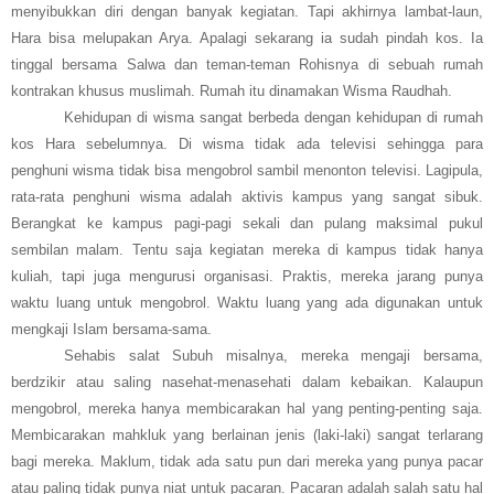
menyibukkan diri dengan banyak kegiatan. Tapi akhirnya lambat-laun,
Hara bisa melupakan Arya. Apalagi sekarang ia sudah pindah kos. Ia
tinggal bersama Salwa dan teman-teman Rohisnya di sebuah rumah
kontrakan khusus muslimah. Rumah itu dinamakan Wisma Raudhah.
Kehidupan di wisma sangat berbeda dengan kehidupan di rumah
kos Hara sebelumnya. Di wisma tidak ada televisi sehingga para
penghuni wisma tidak bisa mengobrol sambil menonton televisi. Lagipula,
rata-rata penghuni wisma adalah aktivis kampus yang sangat sibuk.
Berangkat ke kampus pagi-pagi sekali dan pulang maksimal pukul
sembilan malam. Tentu saja kegiatan mereka di kampus tidak hanya
kuliah, tapi juga mengurusi organisasi. Praktis, mereka jarang punya
waktu luang untuk mengobrol. Waktu luang yang ada digunakan untuk
mengkaji Islam bersama-sama.
Sehabis salat Subuh misalnya, mereka mengaji bersama,
berdzikir atau saling nasehat-menasehati dalam kebaikan. Kalaupun
mengobrol, mereka hanya membicarakan hal yang penting-penting saja.
Membicarakan mahkluk yang berlainan jenis (laki-laki) sangat terlarang
bagi mereka. Maklum, tidak ada satu pun dari mereka yang punya pacar
atau paling tidak punya niat untuk pacaran. Pacaran adalah salah satu hal