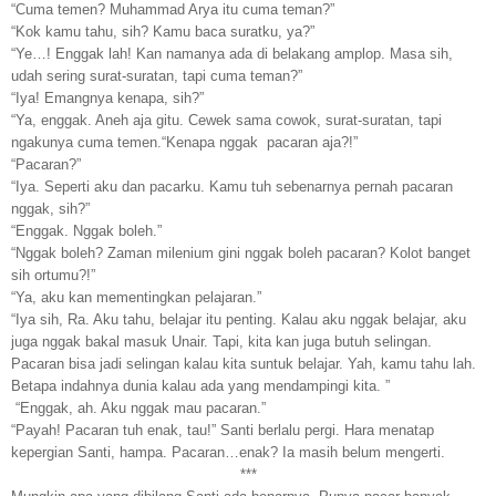
“Cuma
temen
? Muhammad Arya itu cuma teman?”
“Kok kamu tahu, sih? Kamu baca suratku, ya?”
“Ye…!
Enggak
lah! Kan namanya ada di belakang amplop. Masa
sih,
udah
sering surat-suratan, tapi cuma teman?”
“Iya!
Emangnya
kenapa, sih?”
“Ya,
enggak.
Aneh
aja gitu. Cewek
sama
cowok
, surat-suratan, tapi
ngakunya
cuma temen.“Kenapa
nggak
pacaran aja?!”
“Pacaran?”
“Iya. Seperti aku dan pacarku. Kamu
tuh
sebenarnya pernah pacaran
nggak, sih
?”
“
Enggak. Nggak
boleh.”
“
Nggak
boleh? Zaman milenium
gini nggak
boleh pacaran? Kolot
banget
sih
ortu
mu?!”
“Ya, aku kan mementingkan pelajaran.”
“Iya
sih
, Ra. Aku tahu, belajar itu penting. Kalau aku
nggak
belajar, aku
juga
nggak
bakal masuk Unair. Tapi, kita kan juga butuh selingan.
Pacaran bisa jadi selingan kalau kita suntuk belajar. Yah, kamu tahu lah.
Betapa indahnya dunia kalau ada yang mendampingi kita. ”
“
Enggak
, ah. Aku
nggak
mau pacaran.”
“Payah! Pacaran
tuh
enak,
tau
!” Santi berlalu pergi. Hara menatap
kepergian Santi, hampa.
Pacaran…enak?
Ia masih belum mengerti.
***