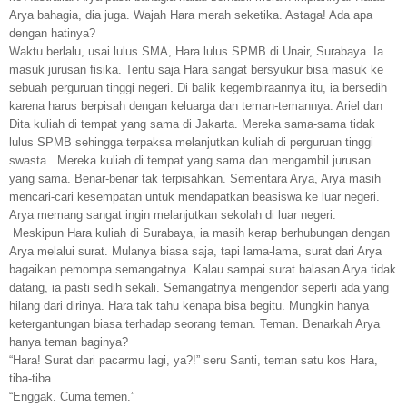
Arya bahagia, dia juga. Wajah Hara merah seketika. Astaga! Ada apa
dengan hatinya?
Waktu berlalu, usai lulus SMA, Hara lulus SPMB di Unair, Surabaya. Ia
masuk jurusan fisika. Tentu saja Hara sangat bersyukur bisa masuk ke
sebuah perguruan tinggi negeri. Di balik kegembiraannya itu, ia bersedih
karena harus berpisah dengan keluarga dan teman-temannya. Ariel dan
Dita kuliah di tempat yang sama di Jakarta. Mereka sama-sama tidak
lulus SPMB sehingga terpaksa melanjutkan kuliah di perguruan tinggi
swasta. Mereka kuliah di tempat yang sama dan mengambil jurusan
yang sama. Benar-benar tak terpisahkan. Sementara Arya, Arya masih
mencari-cari kesempatan untuk mendapatkan beasiswa ke luar negeri.
Arya memang sangat ingin melanjutkan sekolah di luar negeri.
Meskipun Hara kuliah di Surabaya, ia masih kerap berhubungan dengan
Arya melalui surat. Mulanya biasa saja, tapi lama-lama, surat dari Arya
bagaikan pemompa semangatnya. Kalau sampai surat balasan Arya tidak
datang, ia pasti sedih sekali. Semangatnya mengendor seperti ada yang
hilang dari dirinya. Hara tak tahu kenapa bisa begitu. Mungkin hanya
ketergantungan biasa terhadap seorang teman. Teman. Benarkah Arya
hanya teman baginya?
“Hara! Surat dari pacarmu lagi, ya?!” seru Santi, teman satu kos Hara,
tiba-tiba.
“
Enggak
. Cuma
temen
.”