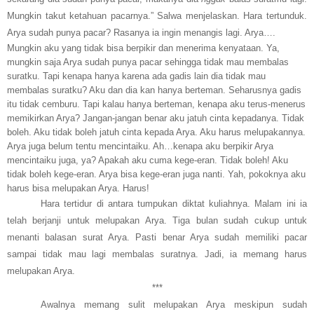
Mungkin takut ketahuan pacarnya.” Salwa menjelaskan. Hara tertunduk.
Arya sudah punya pacar? Rasanya ia ingin menangis lagi. Arya….
Mungkin aku yang tidak bisa berpikir dan menerima kenyataan. Ya,
mungkin saja Arya sudah punya pacar sehingga tidak mau membalas
suratku. Tapi kenapa hanya karena ada gadis lain dia tidak mau
membalas suratku? Aku dan dia kan hanya berteman. Seharusnya gadis
itu tidak cemburu. Tapi kalau hanya berteman, kenapa aku terus-menerus
memikirkan Arya? Jangan-jangan benar aku jatuh cinta kepadanya. Tidak
boleh. Aku tidak boleh jatuh cinta kepada Arya. Aku harus melupakannya.
Arya juga belum tentu mencintaiku. Ah…kenapa aku berpikir Arya
mencintaiku juga, ya? Apakah aku cuma kege-eran. Tidak boleh! Aku
tidak boleh kege-eran. Arya bisa kege-eran juga nanti. Yah, pokoknya aku
harus bisa melupakan Arya. Harus!
Hara tertidur di antara tumpukan diktat kuliahnya. Malam ini ia
telah berjanji untuk melupakan Arya. Tiga bulan sudah cukup untuk
menanti balasan surat Arya. Pasti benar Arya sudah memiliki pacar
sampai tidak mau lagi membalas suratnya. Jadi, ia memang harus
melupakan Arya.
***
Awalnya memang sulit melupakan Arya meskipun sudah