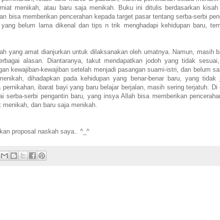
iat menikah, atau baru saja menikah. Buku ini ditulis berdasarkan kisah
kan bisa memberikan pencerahan kepada target pasar tentang serba-serbi pen
 yang belum lama dikenal dan tips n trik menghadapi kehidupan baru
, te
lah yang amat dianjurkan untuk dilaksanakan oleh umatnya. Namun, masih 
bagai alasan. Diantaranya, takut mendapatkan jodoh yang tidak sesuai,
an kewajiban-kewajiban setelah menjadi pasangan suami-istri, dan belum s
menikah, dihadapkan pada kehidupan yang benar-benar baru, yang tidak 
ernikahan, ibarat bayi yang baru belajar berjalan
, masih sering terjatuh
. Di
ai serba-serbi pengantin baru, yang insya Allah bisa memberikan penceraha
k menikah, dan baru saja menikah.
kan proposal naskah saya.. ^_^