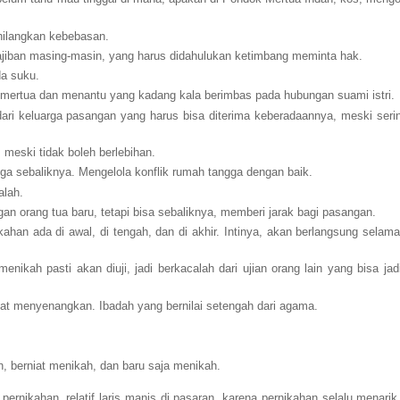
ilangkan kebebasan.
jiban masing-masin, yang harus didahulukan ketimbang meminta hak.
a suku.
mertua dan menantu yang kadang kala berimbas pada hubungan suami istri.
dari keluarga pasangan yang harus bisa diterima keberadaannya, meski serin
eski tidak boleh berlebihan.
ga sebaliknya. Mengelola konflik rumah tangga dengan baik.
alah.
n orang tua baru, tetapi bisa sebaliknya, memberi jarak bagi pasangan.
kahan ada di awal, di tengah, dan di akhir. Intinya, akan berlangsung selam
kah pasti akan diuji, jadi berkacalah dari ujian orang lain yang bisa jadi
at menyenangkan. Ibadah yang bernilai setengah dari agama.
 berniat menikah, dan baru saja menikah.
pernikahan, relatif laris manis di pasaran, karena pernikahan selalu menarik