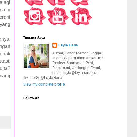
alagi
jalin
erani
 yang
Tentang Saya
mnya.
Leyla Hana
engan
 enak
Author, Editor, Mentor, Blogger.
Informasi pemuatan artikel Job
tasi.
Review, Sponsored Post,
uita?
Placement, Undangan Event,
email: leyla@leylahana.com.
emang
Twitter/IG: @LeylaHana
View my complete profile
Followers