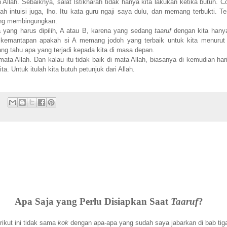
n Allah. Sebaiknya, salat Istikharah tidak hanya kita lakukan ketika butuh. C
 intuisi juga, lho. Itu kata guru ngaji saya dulu, dan memang terbukti. Te
ang membingungkan.
a yang harus dipilih, A atau B, karena yang sedang
taaruf
dengan kita hany
n kemantapan apakah si A memang jodoh yang terbaik untuk kita menurut 
g tahu apa yang terjadi kepada kita di masa depan.
ata Allah. Dan kalau itu tidak baik di mata Allah, biasanya di kemudian har
a. Untuk itulah kita butuh petunjuk dari Allah.
Apa Saja yang Perlu Disiapkan Saat
Taaruf
?
ikut ini tidak sama
kok
dengan apa-apa yang sudah saya jabarkan di bab tig