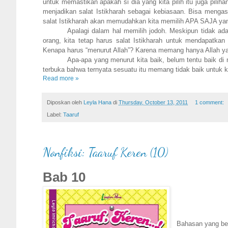
untuk memastikan apakah si dia yang kita pilih itu juga piliha
menjadikan salat Istikharah sebagai kebiasaan. Bisa mengasah
salat Istikharah akan memudahkan kita memilih APA SAJA y
Apalagi dalam hal memilih jodoh. Meskipun tidak ad
orang, kita tetap harus salat Istikharah untuk mendapatka
Kenapa harus “menurut Allah”? Karena memang hanya Allah yan
Apa-apa yang menurut kita baik, belum tentu baik di m
terbuka bahwa ternyata sesuatu itu memang tidak baik untuk kit
Read more »
Diposkan oleh
Leyla Hana
di
Thursday, October 13, 2011
1 comment:
Label:
Taaruf
Nonfiksi: Taaruf Keren (10)
Bab 10
Bahasan yang ber