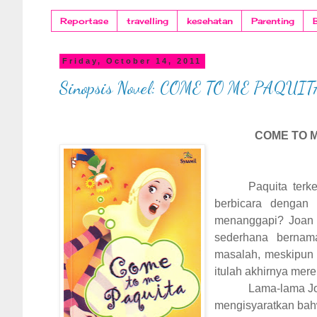
Reportase
travelling
kesehatan
Parenting
Friday, October 14, 2011
Sinopsis Novel: COME TO ME PAQUIT
COME TO ME, PAQ
Paquita terk
berbicara dengan
menanggapi? Joan s
sederhana bernam
masalah, meskipun 
itulah akhirnya mer
Lama-lama Jo
mengisyaratkan bah