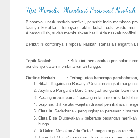
Tips Menulis: Membuat Proposal Naskah 
Biasanya, untuk naskah nonfiksi, penerbit ingin membaca p
tadinya kesulitan. Terbayang akhir kuliah dulu waktu memb
Alhamdulillah, sudah membuahkan hasil. Ada naskah nonfiksi
Berikut ini contohnya. Proposal Naskah "Rahasia Pengantin Ba
Topik Naskah
:
Buku ini memaparkan persoalan rumah
penulisnya dalam membina rumah tangga.
Outline Naskah
: Terbagi atas beberapa pembahasan,
Nikah, Bagaimana Rasanya?
à
uraian singkat mengena
Asyiknya Pengantin Baru
à
menjadi pengantin baru itu
Pasangan Sempurna
à
pasangan kita memiliki kelebiha
Surprise…!
à
kejutan-kejutan di awal pernikahan, menge
Cinta Itu Sederhana
à
pengungkapan perasaan cinta tern
Cinta Bisa Diupayakan
à
beberapa pasangan menikah ta
bunga.
Di Dalam Masakan Ada Cinta
à
jangan anggap remeh mas
Tinggal di Mana?
à
problematika pasangan muda yang be