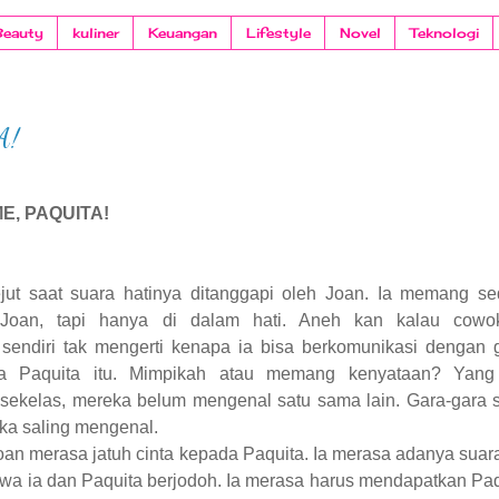
Beauty
kuliner
Keuangan
Lifestyle
Novel
Teknologi
A!
UITA!
ejut saat suara hatinya ditanggapi oleh Joan. Ia memang s
 Joan, tapi hanya di dalam hati. Aneh kan kalau cowok
endiri tak mengerti kenapa ia bisa berkomunikasi dengan 
a Paquita itu. Mimpikah atau memang kenyataan? Yang 
sekelas, mereka belum mengenal satu sama lain. Gara-gara 
eka saling mengenal.
an merasa jatuh cinta kepada Paquita. Ia merasa adanya suara
wa ia dan Paquita berjodoh. Ia merasa harus mendapatkan Paq