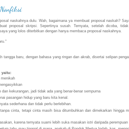
Nonfiksi
roposal naskahnya dulu. Wah, bagaimana ya membuat proposal naskah? Say
uat proposal skripsi. Sepertinya susah. Ternyata, setelah dicoba, tidak
 saya yang lolos diterbitkan dengan hanya membaca proposal naskahnya.
ru."
 tangga baru, dengan bahasa yang ringan dan akrab, disertai selipan peng
 yaitu:
i menikah
 mengasyikkan
n dan kekurangan, jadi tidak ada yang benar-benar sempurna
nai pasangan hidup yang baru kita kenal.
yata sederhana dan tidak perlu berlebihan.
npa cinta, tetapi cinta masih bisa ditumbuhkan dan dimekarkan hingga m
akan, karena ternyata suami lebih suka masakan istri daripada perempuan l
lum tahu mau tinggal di mana, apakah di Pondok Mertua Indah, kos, mengo