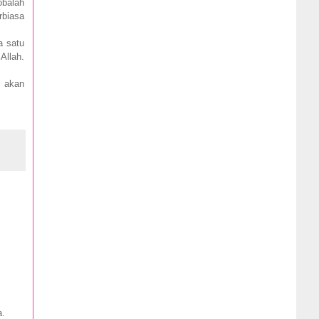
obalah
rbiasa
a satu
Allah.
i akan
a.