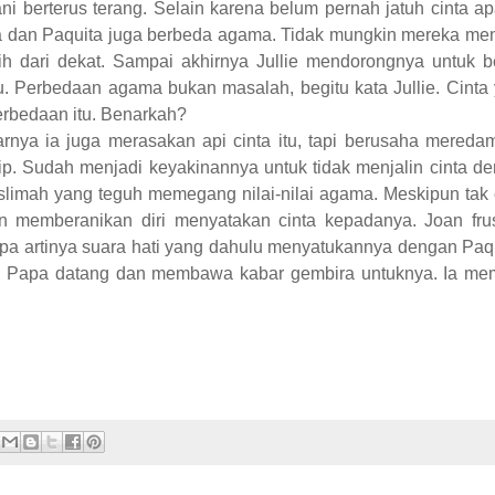
ani berterus terang. Selain karena belum pernah jatuh cinta ap
ia dan Paquita juga berbeda agama. Tidak mungkin mereka men
h dari dekat. Sampai akhirnya Jullie mendorongnya untuk b
u. Perbedaan agama bukan masalah, begitu kata Jullie. Cinta
rbedaan itu. Benarkah?
rnya ia juga merasakan api cinta itu, tapi berusaha mereda
p. Sudah menjadi keyakinannya untuk tidak menjalin cinta d
slimah yang teguh memegang nilai-nilai agama. Meskipun tak
ian memberanikan diri menyatakan cinta kepadanya. Joan frus
 Apa artinya suara hati yang dahulu menyatukannya dengan Paq
pai Papa datang dan membawa kabar gembira untuknya. Ia m