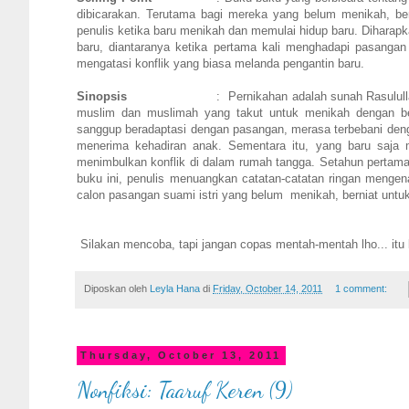
dibicarakan. Terutama bagi mereka yang belum menikah, bern
penulis ketika baru menikah dan memulai hidup baru. Diharap
baru, diantaranya ketika pertama kali menghadapi pasangan
mengatasi konflik yang biasa melanda pengantin baru
.
Sinopsis
:
Pernikahan adalah sunah Rasulul
muslim dan muslimah yang takut untuk menikah dengan ber
sanggup beradaptasi dengan pasangan, merasa terbebani deng
menerima kehadiran anak. Sementara itu, yang baru saja 
menimbulkan konflik di dalam rumah tangga. Setahun pertama p
buku ini, penulis menuangkan catatan-catatan ringan mengen
calon pasangan suami istri yang belum
menikah, berniat untu
Silakan mencoba, tapi jangan copas mentah-mentah lho... itu 
Diposkan oleh
Leyla Hana
di
Friday, October 14, 2011
1 comment:
Thursday, October 13, 2011
Nonfiksi: Taaruf Keren (9)