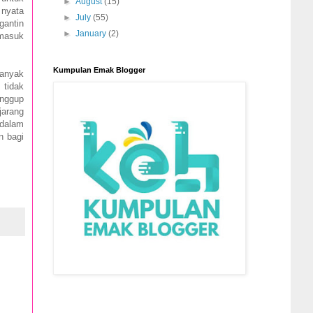
►
August
(15)
 nyata
►
July
(55)
gantin
►
January
(2)
rmasuk
Kumpulan Emak Blogger
banyak
 tidak
anggup
jarang
 dalam
n bagi