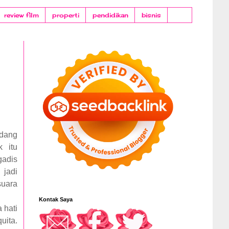
review film
properti
pendidikan
bisnis
edang
 itu
gadis
jadi
suara
Kontak Saya
 hati
uita.