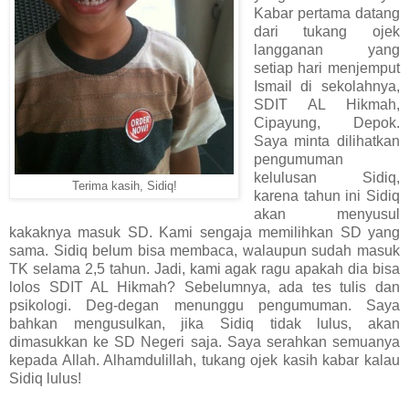
Kabar pertama datang
dari tukang ojek
langganan yang
setiap hari menjemput
Ismail di sekolahnya,
SDIT AL Hikmah,
Cipayung, Depok.
Saya minta dilihatkan
pengumuman
kelulusan Sidiq,
Terima kasih, Sidiq!
karena tahun ini Sidiq
akan menyusul
kakaknya masuk SD. Kami sengaja memilihkan SD yang
sama. Sidiq belum bisa membaca, walaupun sudah masuk
TK selama 2,5 tahun. Jadi, kami agak ragu apakah dia bisa
lolos SDIT AL Hikmah? Sebelumnya, ada tes tulis dan
psikologi. Deg-degan menunggu pengumuman. Saya
bahkan mengusulkan, jika Sidiq tidak lulus, akan
dimasukkan ke SD Negeri saja. Saya serahkan semuanya
kepada Allah. Alhamdulillah, tukang ojek kasih kabar kalau
Sidiq lulus!