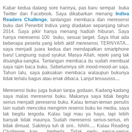
Kabar kedua datang sore harinya, pas baru sempat buka
Twitter dan Facebook. Saya dikabarkan menang
Indiva
Readers Challenge
, tantangan membaca dan meresensi
buku dari Penerbit Indiva yang diadakan sepanjang tahun
2014. Saya pikir hanya menang hadiah hiburan. Saya
hanya meresensi 100 buku, sesuai target. Saya lihat ada
beberapa peserta yang lebih aktif meresensi. TERNYATA...
saya menjadi juara kedua dan mendapatkan smartphone
baru! Langsung sujud syukur. Masya Allah, rejeki yang tak
disangka-sangka. Tantangan membaca itu sudah membuat
saya rajin baca buku. Sebelumnya sih mood-mood-an saja.
Tahun lalu, saya paksakan membaca walaupun bukunya
tidak terlalu bagus atau enak dibaca. Lanjut teruuusss....
Meresensi buku juga bukan tanpa godaan. Kadang-kadang
saya malas meresensi buku. Makanya saya tidak begitu
serius menjadi peresensi buku. Kalau teman-teman penulis
lain sudah mencoba mengirim resensi buku ke media, saya
tak begitu tergoda. Kalau lagi mau ya hayo, tapi lebih
banyak tidak maunya. Sudah meresensi serius-serius, eh
tidak dimuat. Sakitnya tuh di sini.. hihihi..... Kalau Reading
Challenge kan berbeda. Tidak perlu serius-serius