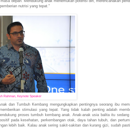
i masa depan. Mendukung anak menemukan potensi diri, merencanakan pend
pemberian nutrisi yang tepat."
sh Rahman, Keynote Speaker
s Anak dan Tumbuh Kembang mengungkapkan pentingnya seorang ibu mem
mberikan stimulasi yang tepat. Yang tidak kalah penting adalah memb
ndukung proses tumbuh kembang anak. Anak-anak usia balita itu sedan
positif pada kesehatan, perkembangan otak, daya tahan tubuh, dan pertu
lebih baik. Kalau anak sering sakit-sakitan dan kurang gizi, sudah past