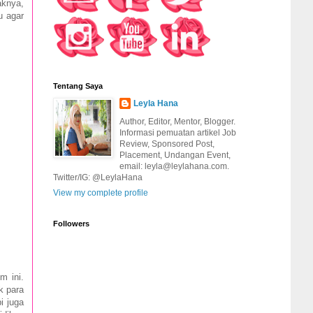
aknya,
u agar
Tentang Saya
Leyla Hana
Author, Editor, Mentor, Blogger.
Informasi pemuatan artikel Job
Review, Sponsored Post,
Placement, Undangan Event,
email: leyla@leylahana.com.
Twitter/IG: @LeylaHana
View my complete profile
Followers
m ini.
k para
i juga