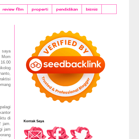
review film
properti
pendidikan
bisnis
 saya
ad Mom
 16.00
ikolog
anto,
ktisi
memang
palagi
kantor
ktu di
Kontak Saya
2 jam.
gi jam
eorang