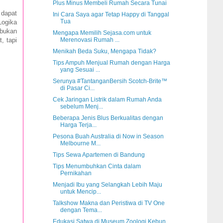
Plus Minus Membeli Rumah Secara Tunai
 dapat
Ini Cara Saya agar Tetap Happy di Tanggal
Tua
Logika
 bukan
Mengapa Memilih Sejasa.com untuk
, tapi
Merenovasi Rumah ...
Menikah Beda Suku, Mengapa Tidak?
Tips Ampuh Menjual Rumah dengan Harga
yang Sesuai ...
Serunya #TantanganBersih Scotch-Brite™
di Pasar Ci...
Cek Jaringan Listrik dalam Rumah Anda
sebelum Menj...
Beberapa Jenis Blus Berkualitas dengan
Harga Terja...
Pesona Buah Australia di Now in Season
Melbourne M...
Tips Sewa Apartemen di Bandung
Tips Menumbuhkan Cinta dalam
Pernikahan
Menjadi Ibu yang Selangkah Lebih Maju
untuk Mencip...
Talkshow Makna dan Peristiwa di TV One
dengan Tema...
Edukasi Satwa di Museum Zoologi Kebun