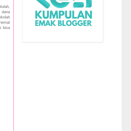
tulah,
n dana
ekolah
rhemat
i bisa