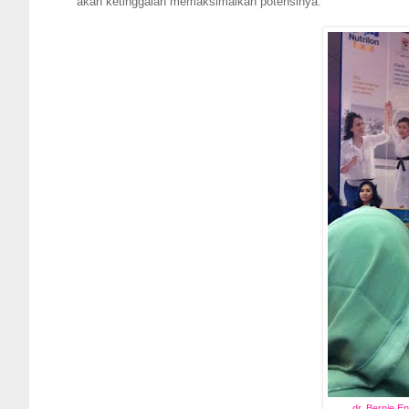
akan ketinggalan memaksimalkan potensinya.
dr. Bernie E