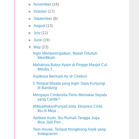
►
November
(16)
►
October
(17)
►
September
(8)
►
August
(13)
►
July
(12)
►
June
(19)
▼
May
(23)
Ingin Memperingatkan, Malah Dituduh
Memfitnah
Mahalnya Bubur Ayam di Pinggir Masjid Cut
Meutia J...
Asyiknya Bermain Air di Cirebon
5 Tempat Wisata yang Ingin Saya Kunjungi
di Bandung
Mengapa Cinderella Perlu Memakai Sepatu
yang Cantik?
#MejaMakanPunyaCerita: Ekspresi Cinta
Ibu di Meja ...
Aplikasi Kudo: Ibu Rumah Tangga Juga
Bisa Jadi Pen...
Twin House, Tempat Nongkrong Asyik yang
Instagramm...