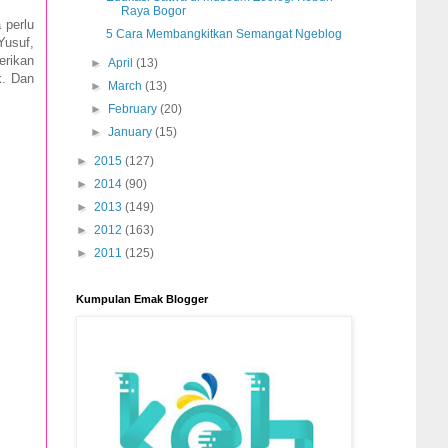
Raya Bogor
 perlu
5 Cara Membangkitkan Semangat Ngeblog
Yusuf,
rikan
►
April
(13)
k. Dan
►
March
(13)
►
February
(20)
►
January
(15)
►
2015
(127)
►
2014
(90)
►
2013
(149)
►
2012
(163)
►
2011
(125)
Kumpulan Emak Blogger