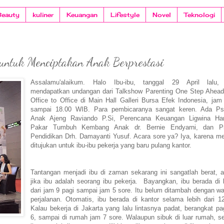
Beauty
kuliner
Keuangan
Lifestyle
Novel
Teknologi
 untuk Menciptakan Anak Berprestasi
Assalamu'alaikum. Halo Ibu-ibu, tanggal 29 April lalu,
mendapatkan undangan dari Talkshow Parenting One Step Ahe
Office to Office di Main Hall Galleri Bursa Efek Indonesia, jam
sampai 18.00 WIB. Para pembicaranya sangat keren. Ada Ps
Anak Ajeng Raviando P.Si, Perencana Keuangan Ligwina Han
Pakar Tumbuh Kembang Anak dr. Bernie Endyarni, dan Pra
Pendidikan Drh. Damayanti Yusuf. Acara sore ya? Iya, karena 
ditujukan untuk ibu-ibu pekerja yang baru pulang kantor.
Tantangan menjadi ibu di zaman sekarang ini sangatlah berat, a
jika ibu adalah seorang ibu pekerja. Bayangkan, ibu berada di 
dari jam 9 pagi sampai jam 5 sore. Itu belum ditambah dengan wa
perjalanan. Otomatis, ibu berada di kantor selama lebih dari 1
Kalau bekerja di Jakarta yang lalu lintasnya padat, berangkat pa
6, sampai di rumah jam 7 sore. Walaupun sibuk di luar rumah, s