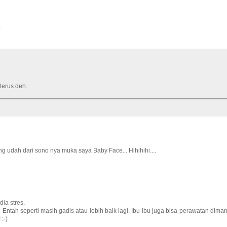
k
terus deh.
 udah dari sono nya muka saya Baby Face... Hihihihi....
ia stres.
Entah seperti masih gadis atau lebih baik lagi. Ibu-ibu juga bisa perawatan dima
:-)