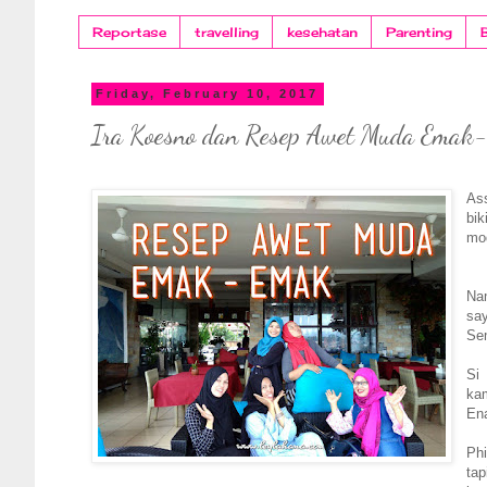
Reportase
travelling
kesehatan
Parenting
Friday, February 10, 2017
Ira Koesno dan Resep Awet Muda Emak
Ass
bi
mod
Nam
sa
Se
Si
ka
En
Phi
ta