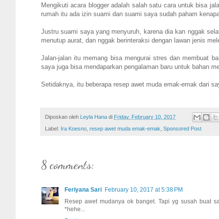
Mengikuti acara blogger adalah salah satu cara untuk bisa jala
rumah itu ada izin suami dan suami saya sudah paham kenapa 
Justru suami saya yang menyuruh, karena dia kan nggak selal
menutup aurat, dan nggak berinteraksi dengan lawan jenis mele
Jalan-jalan itu memang bisa mengurai stres dan membuat bah
saya juga bisa mendaparkan pengalaman baru untuk bahan men
Setidaknya, itu beberapa resep awet muda emak-emak dari s
Diposkan oleh
Leyla Hana
di
Friday, February 10, 2017
Label:
Ira Koesno
,
resep awet muda emak-emak
,
Sponsored Post
8 comments:
Feriyana Sari
February 10, 2017 at 5:38 PM
Resep awet mudanya ok banget. Tapi yg susah buat 
*hehe...