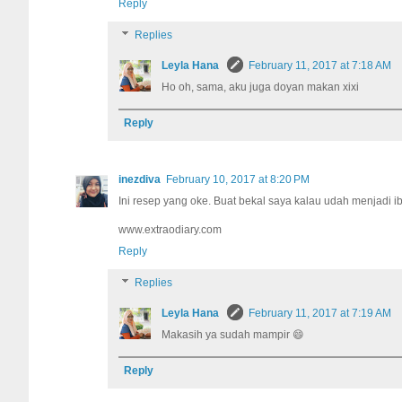
Reply
Replies
Leyla Hana
February 11, 2017 at 7:18 AM
Ho oh, sama, aku juga doyan makan xixi
Reply
inezdiva
February 10, 2017 at 8:20 PM
Ini resep yang oke. Buat bekal saya kalau udah menjadi ibu
www.extraodiary.com
Reply
Replies
Leyla Hana
February 11, 2017 at 7:19 AM
Makasih ya sudah mampir 😄
Reply