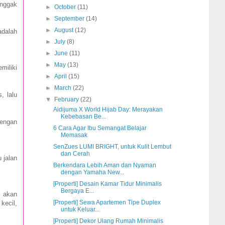
 nggak
►
October
(11)
►
September
(14)
►
August
(12)
adalah
►
July
(8)
►
June
(11)
►
May
(13)
miliki
►
April
(15)
►
March
(22)
, lalu
▼
February
(22)
Aidijuma X World Hijab Day: Merayakan
Kebebasan Be...
dengan
6 Cara Agar Ibu Semangat Belajar
Memasak
SenZues LUMI BRIGHT, untuk Kulit Lembut
dan Cerah
 jalan
Berkendara Lebih Aman dan Nyaman
dengan Yamaha New...
[Properti] Desain Kamar Tidur Minimalis
Bergaya E...
a akan
[Properti] Sewa Apartemen Tipe Duplex
kecil,
untuk Keluar...
[Properti] Dekor Ulang Rumah Minimalis