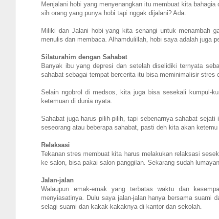
Menjalani hobi yang menyenangkan itu membuat kita bahagia 
sih orang yang punya hobi tapi nggak dijalani? Ada.
Miliki dan Jalani hobi yang kita senangi untuk menambah g
menulis dan membaca. Alhamdulillah, hobi saya adalah juga p
Silaturahim dengan Sahabat
Banyak ibu yang depresi dan setelah diselidiki ternyata seb
sahabat sebagai tempat bercerita itu bisa meminimalisir stres 
Selain ngobrol di medsos, kita juga bisa sesekali kumpul-k
ketemuan di dunia nyata.
Sahabat juga harus pilih-pilih, tapi sebenarnya sahabat sejat
seseorang atau beberapa sahabat, pasti deh kita akan ketemu 
Relaksasi
Tekanan stres membuat kita harus melakukan relaksasi sesekali
ke salon, bisa pakai salon panggilan. Sekarang sudah lumayan
Jalan-jalan
Walaupun emak-emak yang terbatas waktu dan kesempatan u
menyiasatinya. Dulu saya jalan-jalan hanya bersama suami da
selagi suami dan kakak-kakaknya di kantor dan sekolah.