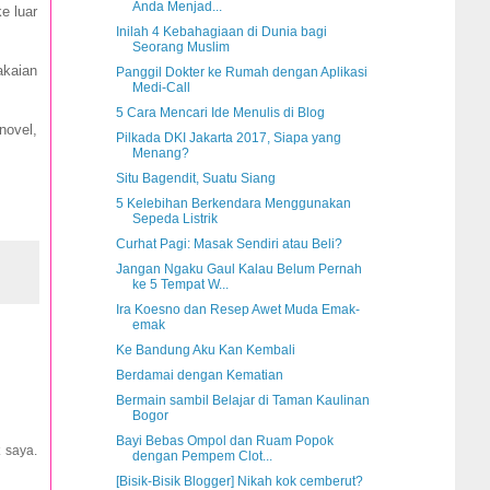
Anda Menjad...
e luar
Inilah 4 Kebahagiaan di Dunia bagi
Seorang Muslim
akaian
Panggil Dokter ke Rumah dengan Aplikasi
Medi-Call
5 Cara Mencari Ide Menulis di Blog
novel,
Pilkada DKI Jakarta 2017, Siapa yang
Menang?
Situ Bagendit, Suatu Siang
5 Kelebihan Berkendara Menggunakan
Sepeda Listrik
Curhat Pagi: Masak Sendiri atau Beli?
Jangan Ngaku Gaul Kalau Belum Pernah
ke 5 Tempat W...
Ira Koesno dan Resep Awet Muda Emak-
emak
Ke Bandung Aku Kan Kembali
Berdamai dengan Kematian
Bermain sambil Belajar di Taman Kaulinan
Bogor
Bayi Bebas Ompol dan Ruam Popok
 saya.
dengan Pempem Clot...
[Bisik-Bisik Blogger] Nikah kok cemberut?