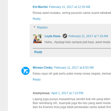
Eni Martini
February 11, 2017 at 12:20 AM
Resep awet mudaku, sering pacaran sama suami wkwkw
Reply
Replies
Leyla Hana
February 11, 2017 at 7:19 AM
Haha...Apalagi kalo sampai jadi bayi, awet muda 
Reply
Mirwan Choky
February 11, 2017 at 8:03 AM
Kalau saya sih gak perlu pake resep-resep segala, memang
Reply
Anonymous
April 1, 2017 at 7:22 PM
Lajang juga punya masalahnya sendiri kok mb yang bikin d
Biar seimbang nih, buanyak juga Ibu-ibu yang awet muda. 
dan Ira Koesno bisa juga tidak perawatan sama sekali lho! 