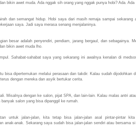
dan bikin awet muda. Ada nggak sih orang yang nggak punya hobi? Ada. Ada
airah dan semangat hidup. Hobi saya dari masih remaja sampai sekarang 
ekerjaan saya. Jadi saya merasa senang menjalaninya.
agian besar adalah penyendiri, pendiam, jarang bergaul, dan sebagainya. Me
dan bikin awet muda lho.
umpul. Sahabat-sahabat saya yang sekarang ini awalnya kenalan di medsos
i itu bisa dipertemukan melalui perasaan dan takdir. Kalau sudah dijodohkan 
terus dengan mereka dan asyik bertukar cerita.
. Misalnya dengan ke salon, pijat SPA, dan lain-lain. Kalau malas antri atau
 banyak salon yang bisa dipanggil ke rumah.
ntuk jalan-jalan, kita tetap bisa jalan-jalan asal pintar-pintar kit
n anak-anak. Sekarang saya sudah bisa jalan-jalan sendiri atau bersama si 