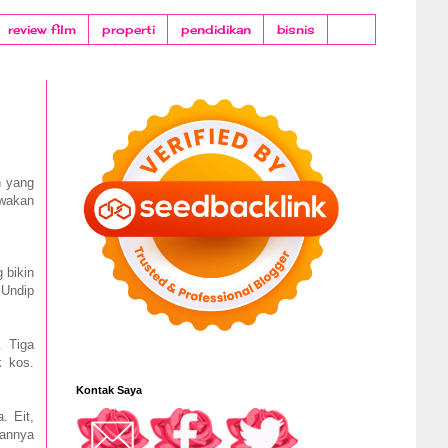
review film
properti
pendidikan
bisnis
n yang
awakan
 bikin
 Undip
. Tiga
k kos.
Kontak Saya
. Eit,
kannya