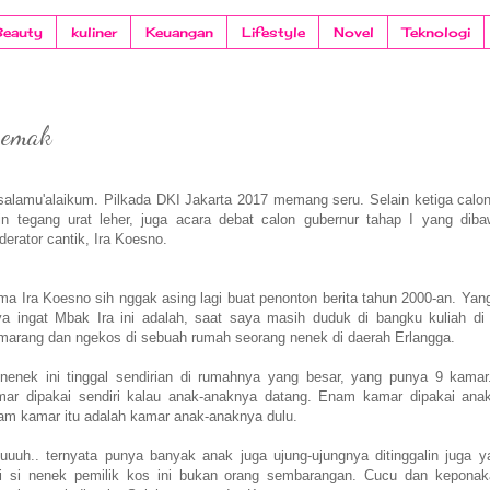
Beauty
kuliner
Keuangan
Lifestyle
Novel
Teknologi
-emak
alamu'alaikum. Pilkada DKI Jakarta 2017 memang seru. Selain ketiga calo
kin tegang urat leher, juga acara debat calon gubernur tahap I yang dib
erator cantik, Ira Koesno.
a Ira Koesno sih nggak asing lagi buat penonton berita tahun 2000-an. Yang
ya ingat Mbak Ira ini adalah, saat saya masih duduk di bangku kuliah di
marang dan ngekos di sebuah rumah seorang nenek di daerah Erlangga.
 nenek ini tinggal sendirian di rumahnya yang besar, yang punya 9 kamar
mar dipakai sendiri kalau anak-anaknya datang. Enam kamar dipakai ana
am kamar itu adalah kamar anak-anaknya dulu.
uuuh.. ternyata punya banyak anak juga ujung-ujungnya ditinggalin juga ya
pi si nenek pemilik kos ini bukan orang sembarangan. Cucu dan kepona