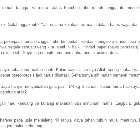
bu rumah tangga. Rata-rata status Facebook ibu rumah tangga itu menge
book. Salah nggak sih? Yah, selama keluhan itu masih dalam batas wajar dan
iap pekerjaan rumah tangga, rutin beribadah, cerdas mengelola emosi, dan 
bahwa segala sesuatu yang kita jalani ini baik. Hindari baper (bawa perasaan)
dilatih sih. Saya juga masih terus berusaha meminimalisir stres.
 saya coba rutin makan buah. Kalau sayur sih insya Allah sering makan ya
cepat osteoporosis jadi harus dibatasi. Seharusnya sih malah berhenti minum
aya hanya menyediakan gula pasir 1/4 kg di rumah, itupun lama habisnya
ngandung gula?
wajah mau kencang ya kurangi makanan dan minuman manis. Lagipula, gul
karena pada usia menjelang 40 tahun, daya tahan tubuh mulai menurun. 
ollagen mulai berkurang.