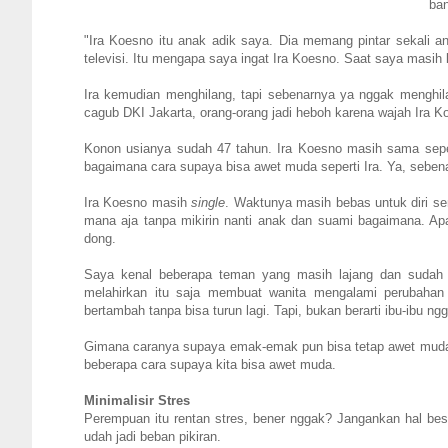
ban
"Ira Koesno itu anak adik saya. Dia memang pintar sekali a
televisi. Itu mengapa saya ingat Ira Koesno. Saat saya masih 
Ira kemudian menghilang, tapi sebenarnya ya nggak menghila
cagub DKI Jakarta, orang-orang jadi heboh karena wajah Ira K
Konon usianya sudah 47 tahun. Ira Koesno masih sama seper
bagaimana cara supaya bisa awet muda seperti Ira. Ya, sebenar
Ira Koesno masih
single
. Waktunya masih bebas untuk diri se
mana aja tanpa mikirin nanti anak dan suami bagaimana. Apa
dong.
Saya kenal beberapa teman yang masih lajang dan sudah b
melahirkan itu saja membuat wanita mengalami perubahan 
bertambah tanpa bisa turun lagi. Tapi, bukan berarti ibu-ibu n
Gimana caranya supaya emak-emak pun bisa tetap awet muda?
beberapa cara supaya kita bisa awet muda.
Minimalisir Stres
Perempuan itu rentan stres, bener nggak? Jangankan hal besar
udah jadi beban pikiran.