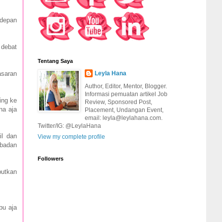
 depan
 debat
Tentang Saya
asaran
Leyla Hana
Author, Editor, Mentor, Blogger.
Informasi pemuatan artikel Job
ing ke
Review, Sponsored Post,
na aja
Placement, Undangan Event,
email: leyla@leylahana.com.
Twitter/IG: @LeylaHana
il dan
View my complete profile
 badan
Followers
butkan
bu aja