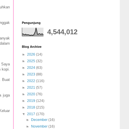
luhkan
 nggak
Pengunjung
4,544,012
banyak
 dalam
Blog Archive
►
2026
(14)
►
2025
(32)
. Saya
►
2024
(63)
 kopi.
►
2023
(88)
. Buat
►
2022
(116)
►
2021
(57)
►
2020
(76)
a juga
►
2019
(124)
►
2018
(215)
Keluar
▼
2017
(170)
►
December
(16)
►
November
(16)