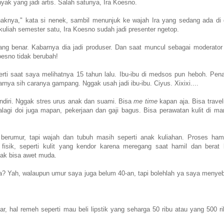
yak yang jadi artis. Salah satunya, Ira Koesno.
naknya," kata si nenek, sambil menunjuk ke wajah Ira yang sedang ada di
kuliah semester satu, Ira Koesno sudah jadi presenter ngetop.
ng benar. Kabarnya dia jadi produser. Dan saat muncul sebagai moderator
oesno tidak berubah!
ti saat saya melihatnya 15 tahun lalu. Ibu-ibu di medsos pun heboh. Pen
nya sih caranya gampang. Nggak usah jadi ibu-ibu. Ciyus. Xixixi....
ndiri. Nggak stres urus anak dan suami. Bisa
me time
kapan aja. Bisa travel
lagi doi juga mapan, pekerjaan dan gaji bagus. Bisa perawatan kulit di ma
erumur, tapi wajah dan tubuh masih seperti anak kuliahan. Proses ham
fisik, seperti kulit yang kendor karena meregang saat hamil dan berat
ggak bisa awet muda.
 Yah, walaupun umur saya juga belum 40-an, tapi bolehlah ya saya menye
, hal remeh seperti mau beli lipstik yang seharga 50 ribu atau yang 500 ri