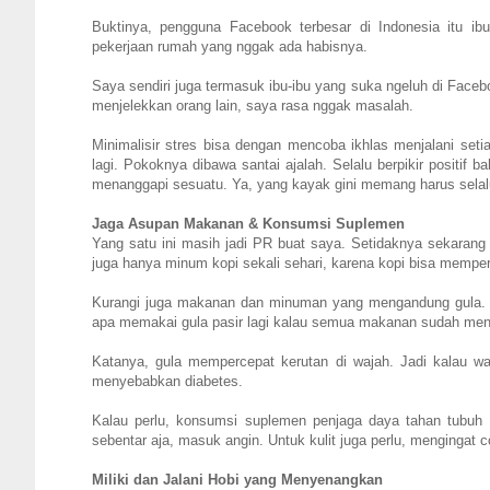
Buktinya, pengguna Facebook terbesar di Indonesia itu i
pekerjaan rumah yang nggak ada habisnya.
Saya sendiri juga termasuk ibu-ibu yang suka ngeluh di Face
menjelekkan orang lain, saya rasa nggak masalah.
Minimalisir stres bisa dengan mencoba ikhlas menjalani set
lagi. Pokoknya dibawa santai ajalah. Selalu berpikir positif 
menanggapi sesuatu. Ya, yang kayak gini memang harus selalu 
Jaga Asupan Makanan & Konsumsi Suplemen
Yang satu ini masih jadi PR buat saya. Setidaknya sekarang
juga hanya minum kopi sekali sehari, karena kopi bisa memper
Kurangi juga makanan dan minuman yang mengandung gula. S
apa memakai gula pasir lagi kalau semua makanan sudah me
Katanya, gula mempercepat kerutan di wajah. Jadi kalau 
menyebabkan diabetes.
Kalau perlu, konsumsi suplemen penjaga daya tahan tubuh 
sebentar aja, masuk angin. Untuk kulit juga perlu, mengingat c
Miliki dan Jalani Hobi yang Menyenangkan