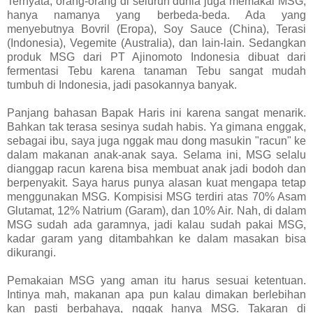
Ternyata, orang-orang di seluruh dunia juga memakai MSG,
hanya namanya yang berbeda-beda. Ada yang
menyebutnya Bovril (Eropa), Soy Sauce (China), Terasi
(Indonesia), Vegemite (Australia), dan lain-lain. Sedangkan
produk MSG dari PT Ajinomoto Indonesia dibuat dari
fermentasi Tebu karena tanaman Tebu sangat mudah
tumbuh di Indonesia, jadi pasokannya banyak.
Panjang bahasan Bapak Haris ini karena sangat menarik.
Bahkan tak terasa sesinya sudah habis. Ya gimana enggak,
sebagai ibu, saya juga nggak mau dong masukin "racun" ke
dalam makanan anak-anak saya. Selama ini, MSG selalu
dianggap racun karena bisa membuat anak jadi bodoh dan
berpenyakit. Saya harus punya alasan kuat mengapa tetap
menggunakan MSG. Kompisisi MSG terdiri atas 70% Asam
Glutamat, 12% Natrium (Garam), dan 10% Air. Nah, di dalam
MSG sudah ada garamnya, jadi kalau sudah pakai MSG,
kadar garam yang ditambahkan ke dalam masakan bisa
dikurangi.
Pemakaian MSG yang aman itu harus sesuai ketentuan.
Intinya mah, makanan apa pun kalau dimakan berlebihan
kan pasti berbahaya, nggak hanya MSG. Takaran di