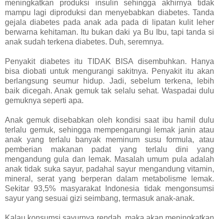
meningkatkan produksi insulin sehingga akhirnya tidak
mampu lagi diproduksi dan menyebabkan diabetes. Tanda
gejala diabetes pada anak ada pada di lipatan kulit leher
berwarna kehitaman. Itu bukan daki ya Bu Ibu, tapi tanda si
anak sudah terkena diabetes. Duh, seremnya.
Penyakit diabetes itu TIDAK BISA disembuhkan. Hanya
bisa diobati untuk mengurangi sakitnya. Penyakit itu akan
berlangsung seumur hidup. Jadi, sebelum terkena, lebih
baik dicegah. Anak gemuk tak selalu sehat. Waspadai dulu
gemuknya seperti apa.
Anak gemuk disebabkan oleh kondisi saat ibu hamil dulu
terlalu gemuk, sehingga mempengarungi lemak janin atau
anak yang terlalu banyak meminum susu formula, atau
pemberian makanan padat yang terlalu dini yang
mengandung gula dan lemak. Masalah umum pula adalah
anak tidak suka sayur, padahal sayur mengandung vitamin,
mineral, serat yang berperan dalam metabolisme lemak.
Sekitar 93,5% masyarakat Indonesia tidak mengonsumsi
sayur yang sesuai gizi seimbang, termasuk anak-anak.
Kalau konsumsi sayurnya rendah, maka akan meningkatkan