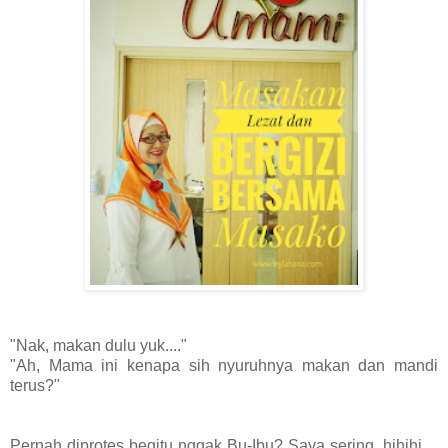
"Nak, makan dulu yuk...."
"Ah, Mama ini kenapa sih nyuruhnya makan dan mandi
terus?"
Pernah diprotes begitu nggak Bu-Ibu? Saya sering, hihihi....