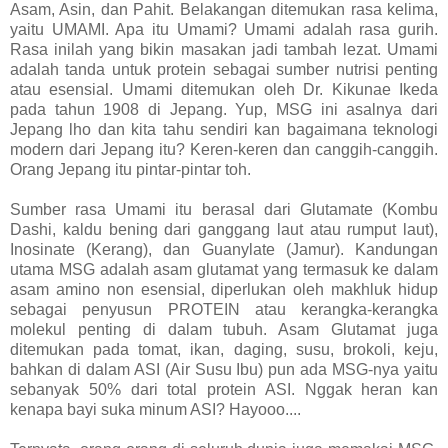
Asam, Asin, dan Pahit. Belakangan ditemukan rasa kelima,
yaitu UMAMI. Apa itu Umami? Umami adalah rasa gurih.
Rasa inilah yang bikin masakan jadi tambah lezat. Umami
adalah tanda untuk protein sebagai sumber nutrisi penting
atau esensial. Umami ditemukan oleh Dr. Kikunae Ikeda
pada tahun 1908 di Jepang. Yup, MSG ini asalnya dari
Jepang lho dan kita tahu sendiri kan bagaimana teknologi
modern dari Jepang itu? Keren-keren dan canggih-canggih.
Orang Jepang itu pintar-pintar toh.
Sumber rasa Umami itu berasal dari Glutamate (Kombu
Dashi, kaldu bening dari ganggang laut atau rumput laut),
Inosinate (Kerang), dan Guanylate (Jamur). Kandungan
utama MSG adalah asam glutamat yang termasuk ke dalam
asam amino non esensial, diperlukan oleh makhluk hidup
sebagai penyusun PROTEIN atau kerangka-kerangka
molekul penting di dalam tubuh. Asam Glutamat juga
ditemukan pada tomat, ikan, daging, susu, brokoli, keju,
bahkan di dalam ASI (Air Susu Ibu) pun ada MSG-nya yaitu
sebanyak 50% dari total protein ASI. Nggak heran kan
kenapa bayi suka minum ASI? Hayooo....