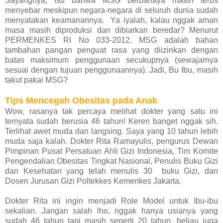
Sayangnya, isu bahwa MSG berbahaya masih terus
menyebar meskipun negara-negara di seluruh dunia sudah
menyatakan keamanannya. Ya iyalah, kalau nggak aman
masa masih diproduksi dan dibiarkan beredar? Menurut
PERMENKES RI No 033-2012, MSG adalah bahan
tambahan pangan penguat rasa yang diizinkan dengan
batas maksimum penggunaan secukupnya (sewajarnya
sesuai dengan tujuan penggunaannya). Jadi, Bu Ibu, masih
takut pakai MSG?
Tips Mencegah Obesitas pada Anak
Wow, rasanya tak percaya melihat dokter yang satu ini
ternyata sudah berusia 46 tahun! Keren banget nggak sih.
Terlihat awet muda dan langsing. Saya yang 10 tahun lebih
muda saja kalah. Dokter Rita Ramayulis, pengurus Dewan
Pimpinan Pusat Persatuan Ahli Gizi Indonesia, Tim Komite
Pengendalian Obesitas Tingkat Nasional, Penulis Buku Gizi
dan Kesehatan yang telah menulis 30 buku Gizi, dan
Dosen Jurusan Gizi Poltekkes Kemenkes Jakarta.
Dokter Rita ini ingin menjadi Role Model untuk Ibu-ibu
sekalian. Jangan salah lho, nggak hanya usianya yang
sudah 46 tahun tapi masih seperti 20 tahun, beliau juga