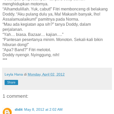
menghidupkan motornya.
“Alhamdulillah. Yuk, cabut!” Fitri membonceng di belakang
Doddy. “Aku pulang dulu ya, Ma! Makasih banyak, lho!
Assalamualaikum!” pamitnya pada Norma.
“Mau ada kegiatan apa sih?” tanya Doddy, dalam
perjalanan.
“Yah… biasa. Bazaar… kajian….”
“Pantesan pesertanya minim. Monoton. Sekali-kali bikin
hiburan dong!”
“Apa? Band?” Fitri melotot.
Doddy nyengir. Nyinggung, nih!
***
Leyla Hana
di
Monday, April 02, 2012
Share
1 comment:
didit
May 8, 2012 at 2:02 AM