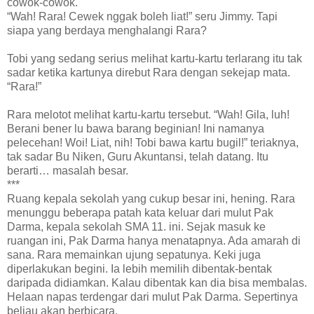
cowok-cowok.
“Wah! Rara! Cewek nggak boleh liat!” seru Jimmy. Tapi
siapa yang berdaya menghalangi Rara?
Tobi yang sedang serius melihat kartu-kartu terlarang itu tak
sadar ketika kartunya direbut Rara dengan sekejap mata.
“Rara!”
Rara melotot melihat kartu-kartu tersebut. “Wah! Gila, luh!
Berani bener lu bawa barang beginian! Ini namanya
pelecehan! Woi! Liat, nih! Tobi bawa kartu bugil!” teriaknya,
tak sadar Bu Niken, Guru Akuntansi, telah datang. Itu
berarti… masalah besar.
***
Ruang kepala sekolah yang cukup besar ini, hening. Rara
menunggu beberapa patah kata keluar dari mulut Pak
Darma, kepala sekolah SMA 11. ini. Sejak masuk ke
ruangan ini, Pak Darma hanya menatapnya. Ada amarah di
sana. Rara memainkan ujung sepatunya. Keki juga
diperlakukan begini. Ia lebih memilih dibentak-bentak
daripada didiamkan. Kalau dibentak kan dia bisa membalas.
Helaan napas terdengar dari mulut Pak Darma. Sepertinya
beliau akan berbicara.