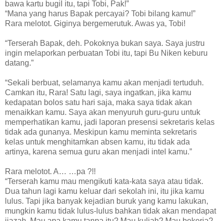
bawa kartu bugil itu, tapi Tobi, Pak!”
“Mana yang harus Bapak percayai? Tobi bilang kamu!”
Rara melotot. Giginya bergemerutuk. Awas ya, Tobi!
“Terserah Bapak, deh. Pokoknya bukan saya. Saya justru
ingin melaporkan perbuatan Tobi itu, tapi Bu Niken keburu
datang.”
“Sekali berbuat, selamanya kamu akan menjadi tertuduh.
Camkan itu, Rara! Satu lagi, saya ingatkan, jika kamu
kedapatan bolos satu hari saja, maka saya tidak akan
menaikkan kamu. Saya akan menyuruh guru-guru untuk
memperhatikan kamu, jadi laporan presensi sekretaris kelas
tidak ada gunanya. Meskipun kamu meminta sekretaris
kelas untuk menghitamkan absen kamu, itu tidak ada
artinya, karena semua guru akan menjadi intel kamu.”
Rara melotot. A… …pa ?!!
“Terserah kamu mau mengikuti kata-kata saya atau tidak.
Dua tahun lagi kamu keluar dari sekolah ini, itu jika kamu
lulus. Tapi jika banyak kejadian buruk yang kamu lakukan,
mungkin kamu tidak lulus-lulus bahkan tidak akan mendapat
ijazah. Mau apa kamu tanpa itu? Mau kuliah? Mau bekerja?