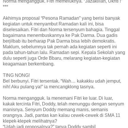
Norma mengangguk. Fitri memeluknya. “Jazakillah, Ukhti !”
***
Akhirnya proposal “Pesona Ramadan” yang berisi banyak
kegiatan untuk menyambut Ramadan kali ini, bisa
diselesaikan. Fitri dan Norma tersenyum bahagia. Tinggal
bagaimana menembuskannya ke Pak Darma. Dua gadis
berjilbab itu berharap Pak Darma bisa lebih demokratis.
Maklum, sebelumnya tak pernah ada kegiatan seperti ini
pada tahun-tahun lalu. Ramadan sepi. Kepala Sekolah yang
dulu seperti juga Orde Bbaru, melarang kegiatan-kegiatan
keagamaan berkembang.
TING NONG!
Bel berbunyi. Fitri tersentak. “Wah… kakakku udah jemput,
nih! Aku pulang ya!” ia mencangklong tasnya.
Norma mengangguk. Ia menemani Fitri ke luar. Di luar,
kakak tercinta Fitri, Doddy, telah menunggu dengan senyum
manisnya. Senyum Doddy memang manis, semanis
orangnya. Jadi, pantas kan kalau cewek-cewek di SMA 11
klepek-klepek melihatnya?
“Udah jadi proposalnya?” tanya Doddy sambil