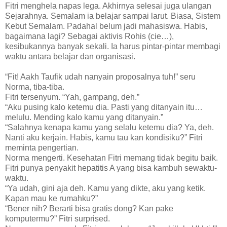
Fitri menghela napas lega. Akhirnya selesai juga ulangan
Sejarahnya. Semalam ia belajar sampai larut. Biasa, Sistem
Kebut Semalam. Padahal belum jadi mahasiswa. Habis,
bagaimana lagi? Sebagai aktivis Rohis (cie…),
kesibukannya banyak sekali. Ia harus pintar-pintar membagi
waktu antara belajar dan organisasi.
“Fit! Aakh Taufik udah nanyain proposalnya tuh!” seru
Norma, tiba-tiba.
Fitri tersenyum. “Yah, gampang, deh.”
“Aku pusing kalo ketemu dia. Pasti yang ditanyain itu…
melulu. Mending kalo kamu yang ditanyain.”
“Salahnya kenapa kamu yang selalu ketemu dia? Ya, deh.
Nanti aku kerjain. Habis, kamu tau kan kondisiku?” Fitri
meminta pengertian.
Norma mengerti. Kesehatan Fitri memang tidak begitu baik.
Fitri punya penyakit hepatitis A yang bisa kambuh sewaktu-
waktu.
“Ya udah, gini aja deh. Kamu yang dikte, aku yang ketik.
Kapan mau ke rumahku?”
“Bener nih? Berarti bisa gratis dong? Kan pake
komputermu?” Fitri surprised.