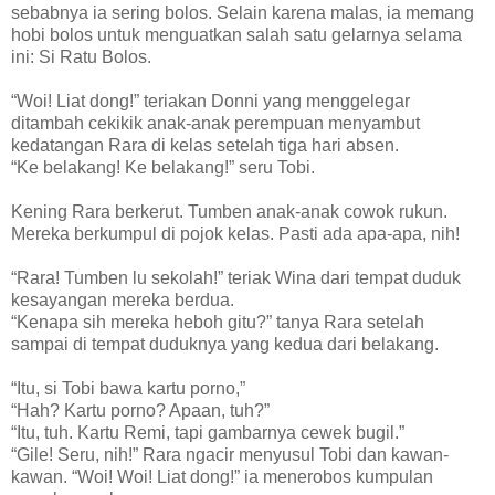
sebabnya ia sering bolos. Selain karena malas, ia memang
hobi bolos untuk menguatkan salah satu gelarnya selama
ini: Si Ratu Bolos.
“Woi! Liat dong!” teriakan Donni yang menggelegar
ditambah cekikik anak-anak perempuan menyambut
kedatangan Rara di kelas setelah tiga hari absen.
“Ke belakang! Ke belakang!” seru Tobi.
Kening Rara berkerut. Tumben anak-anak cowok rukun.
Mereka berkumpul di pojok kelas. Pasti ada apa-apa, nih!
“Rara! Tumben lu sekolah!” teriak Wina dari tempat duduk
kesayangan mereka berdua.
“Kenapa sih mereka heboh gitu?” tanya Rara setelah
sampai di tempat duduknya yang kedua dari belakang.
“Itu, si Tobi bawa kartu porno,”
“Hah? Kartu porno? Apaan, tuh?”
“Itu, tuh. Kartu Remi, tapi gambarnya cewek bugil.”
“Gile! Seru, nih!” Rara ngacir menyusul Tobi dan kawan-
kawan. “Woi! Woi! Liat dong!” ia menerobos kumpulan