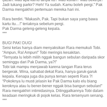
Jadi tukang parkir? Heh! Ya sudah. Kamu boleh pergi.” Pak
Darma mengakhiri pertemuan mereka hari ini.
Rara berdiri. “Makasih, Pak. Tapi bukan saya yang bawa
kartu itu…!” teriaknya sebelum pergi.
Pak Darma geleng-geleng kepala.
***
BUG! PAK! DUG!
Seisi kelas hanya diam menyaksikan Rara memukuli Tobi.
“Ampun, Ra! Ampun!” Tobi meringis kesakitan.
“Ternyata lu lebih milih nggak bangun sebulan daripada skor
seminggu dari Pak Darma, ya?!”
Tobi tak mampu menjawab karena tangan Rara terus
bergerak. Wina, sahabat dekat Rara, hanya garuk-garuk
kepala. Kenapa juga dia punya teman seperti Rara ?!
“Pokoknya lu musti jelasin ke Pak Darma kalo elu biang
keroknya atau lu bener-bener nggak bisa bangun sebulan!”
Rara mengakhiri intimidasinya. Ditinggalkannya Tobi dalam
keadaan meringkuk di pojok kelas. Rara tersenyum senang.
***