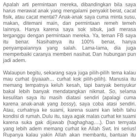
Apalah arti permintaan mereka, dibandingkan bila saya
harus merawat anak yang mengalami penyakit berat, cacat
fisik, atau cacat mental? Anak-anak saya cuma minta susu,
makan, ditemani main, dan permintaan remeh temeh
lainnya. Hanya karena saya sok sibuk, jadi merasa
terganggu dengan permintaan mereka. Ya, teman FB saya
itu benar. Nasihatnya itu 100% benar, hanya
penyampaiannya yang salah. Lama-lama, dia juga
memperbaiki caranya memberi nasihat. Dan hubungan pun
jadi adem.
Walaupun begitu, sekarang saya juga pilih-pilih tema kalau
mau curhat (jiyaaah… curhat kok pilih-pilih). Manusia itu
memang tempatnya keluh kesah, tapi banyak bersyukur
bakal lebih banyak mendatangkan nikmat.
So
, selama
kesulitan saya itu masih diatasi sendiri (apalagi cuma
karena anak-anak yang
bossy
), saya coba atasi sendiri.
Atau, curhatnya ke suami, karena suami kan lebih tahu
kondisi di rumah. Dulu itu, saya agak malas curhat ke suami
karena suka gak dijawab (haghaghag….). Dan ternyata
yang lebih adem memang curhat ke Allah Swt. Ini serius!
Rupanya kalau yakin Allah akan membantu, bantuan itu