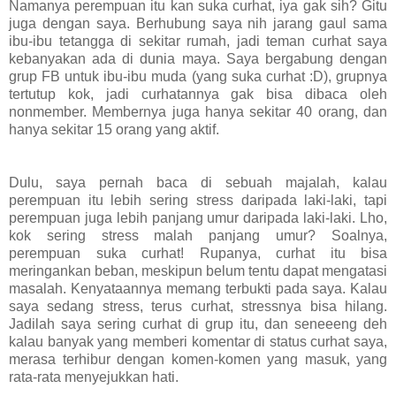
Namanya perempuan itu kan suka curhat, iya gak sih? Gitu
juga dengan saya. Berhubung saya nih jarang gaul sama
ibu-ibu tetangga di sekitar rumah, jadi teman curhat saya
kebanyakan ada di dunia maya. Saya bergabung dengan
grup FB untuk ibu-ibu muda (yang suka curhat :D), grupnya
tertutup kok, jadi curhatannya gak bisa dibaca oleh
nonmember. Membernya juga hanya sekitar 40 orang, dan
hanya sekitar 15 orang yang aktif.
Dulu, saya pernah baca di sebuah majalah, kalau
perempuan itu lebih sering stress daripada laki-laki, tapi
perempuan juga lebih panjang umur daripada laki-laki. Lho,
kok sering stress malah panjang umur? Soalnya,
perempuan suka curhat! Rupanya, curhat itu bisa
meringankan beban, meskipun belum tentu dapat mengatasi
masalah. Kenyataannya memang terbukti pada saya. Kalau
saya sedang stress, terus curhat, stressnya bisa hilang.
Jadilah saya sering curhat di grup itu, dan seneeeng deh
kalau banyak yang memberi komentar di status curhat saya,
merasa terhibur dengan komen-komen yang masuk, yang
rata-rata menyejukkan hati.