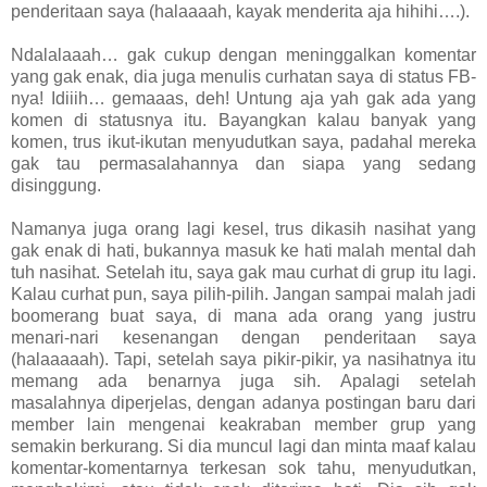
penderitaan saya (halaaaah, kayak menderita aja hihihi….).
Ndalalaaah… gak cukup dengan meninggalkan komentar
yang gak enak, dia juga menulis curhatan saya di status FB-
nya! Idiiih… gemaaas, deh! Untung aja yah gak ada yang
komen di statusnya itu. Bayangkan kalau banyak yang
komen, trus ikut-ikutan menyudutkan saya, padahal mereka
gak tau permasalahannya dan siapa yang sedang
disinggung.
Namanya juga orang lagi kesel, trus dikasih nasihat yang
gak enak di hati, bukannya masuk ke hati malah mental dah
tuh nasihat. Setelah itu, saya gak mau curhat di grup itu lagi.
Kalau curhat pun, saya pilih-pilih. Jangan sampai malah jadi
boomerang buat saya, di mana ada orang yang justru
menari-nari kesenangan dengan penderitaan saya
(halaaaaah). Tapi, setelah saya pikir-pikir, ya nasihatnya itu
memang ada benarnya juga sih. Apalagi setelah
masalahnya diperjelas, dengan adanya postingan baru dari
member lain mengenai keakraban member grup yang
semakin berkurang. Si dia muncul lagi dan minta maaf kalau
komentar-komentarnya terkesan sok tahu, menyudutkan,