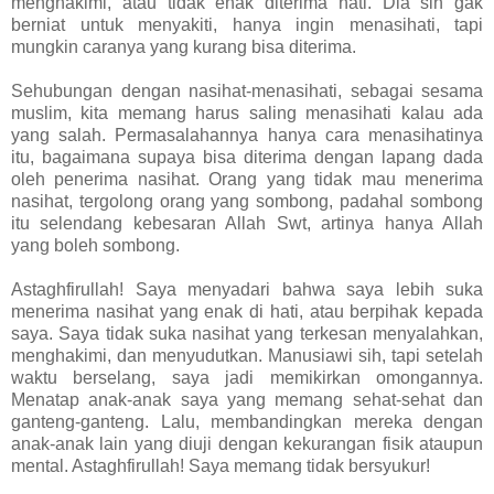
menghakimi, atau tidak enak diterima hati. Dia sih gak
berniat untuk menyakiti, hanya ingin menasihati, tapi
mungkin caranya yang kurang bisa diterima.
Sehubungan dengan nasihat-menasihati, sebagai sesama
muslim, kita memang harus saling menasihati kalau ada
yang salah. Permasalahannya hanya cara menasihatinya
itu, bagaimana supaya bisa diterima dengan lapang dada
oleh penerima nasihat. Orang yang tidak mau menerima
nasihat, tergolong orang yang sombong, padahal sombong
itu selendang kebesaran Allah Swt, artinya hanya Allah
yang boleh sombong.
Astaghfirullah! Saya menyadari bahwa saya lebih suka
menerima nasihat yang enak di hati, atau berpihak kepada
saya. Saya tidak suka nasihat yang terkesan menyalahkan,
menghakimi, dan menyudutkan. Manusiawi sih, tapi setelah
waktu berselang, saya jadi memikirkan omongannya.
Menatap anak-anak saya yang memang sehat-sehat dan
ganteng-ganteng. Lalu, membandingkan mereka dengan
anak-anak lain yang diuji dengan kekurangan fisik ataupun
mental. Astaghfirullah! Saya memang tidak bersyukur!