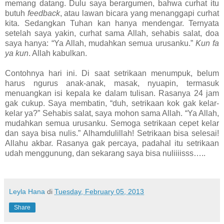
memang datang. Dulu saya berargumen, bahwa curhat itu
butuh
feedback
, atau lawan bicara yang menanggapi curhat
kita. Sedangkan Tuhan kan hanya mendengar. Ternyata
setelah saya yakin, curhat sama Allah, sehabis salat, doa
saya hanya: “Ya Allah, mudahkan semua urusanku.”
Kun fa
ya kun
. Allah kabulkan.
Contohnya hari ini. Di saat setrikaan menumpuk, belum
harus ngurus anak-anak, masak, nyuapin, termasuk
menuangkan isi kepala ke dalam tulisan. Rasanya 24 jam
gak cukup. Saya membatin, “duh, setrikaan kok gak kelar-
kelar ya?” Sehabis salat, saya mohon sama Allah. “Ya Allah,
mudahkan semua urusanku. Semoga setrikaan cepet kelar
dan saya bisa nulis.” Alhamdulillah! Setrikaan bisa selesai!
Allahu akbar. Rasanya gak percaya, padahal itu setrikaan
udah menggunung, dan sekarang saya bisa nuliiiisss…..
Leyla Hana
di
Tuesday, February 05, 2013
Share