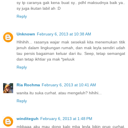
sy tp caranya gak kena buat sy.. pdhl maksudnya baik ya..
sy juga ikutan labil ah :D
Reply
Unknown
February 6, 2013 at 10:38 AM
Hihihih... rasanya wajar mak sesekali kita menemukan titik
jenuh dalam lingkungan rumah, dan mak leyla sendiri udah
tau persis bagaiman keluar dari itu. Seep, tetap semangat
dan tetap ikhtiar ya mak *peluuk
Reply
Ria Rochma
February 6, 2013 at 10:41 AM
wanita itu suka curhat. atau mengeluh? hihihi...
Reply
winditeguh
February 6, 2013 at 1:48 PM
mbbaaa aku mau dong kalo mba leyla bikin grup curhat,