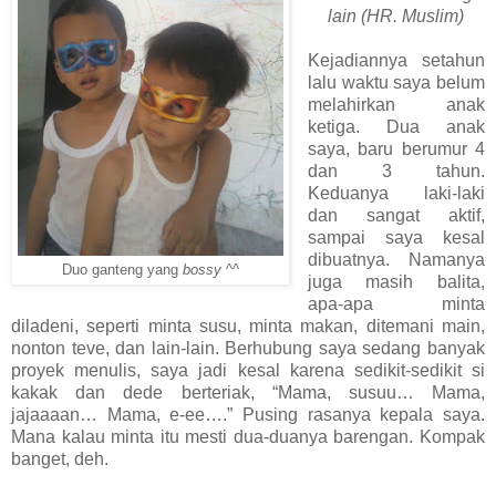
lain (HR. Muslim)
Kejadiannya setahun
lalu waktu saya belum
melahirkan anak
ketiga. Dua anak
saya, baru berumur 4
dan 3 tahun.
Keduanya laki-laki
dan sangat aktif,
sampai saya kesal
dibuatnya. Namanya
Duo ganteng yang
bossy
^^
juga masih balita,
apa-apa minta
diladeni, seperti minta susu, minta makan, ditemani main,
nonton teve, dan lain-lain. Berhubung saya sedang banyak
proyek menulis, saya jadi kesal karena sedikit-sedikit si
kakak dan dede berteriak, “Mama, susuu… Mama,
jajaaaan… Mama, e-ee….” Pusing rasanya kepala saya.
Mana kalau minta itu mesti dua-duanya barengan. Kompak
banget, deh.