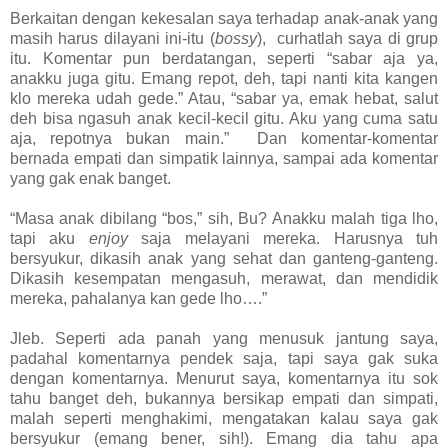
Berkaitan dengan kekesalan saya terhadap anak-anak yang
masih harus dilayani ini-itu (
bossy
), curhatlah saya di grup
itu. Komentar pun berdatangan, seperti “sabar aja ya,
anakku juga gitu. Emang repot, deh, tapi nanti kita kangen
klo mereka udah gede.” Atau, “sabar ya, emak hebat, salut
deh bisa ngasuh anak kecil-kecil gitu. Aku yang cuma satu
aja, repotnya bukan main.” Dan komentar-komentar
bernada empati dan simpatik lainnya, sampai ada komentar
yang gak enak banget.
“Masa anak dibilang “bos,” sih, Bu? Anakku malah tiga lho,
tapi aku
enjoy
saja melayani mereka. Harusnya tuh
bersyukur, dikasih anak yang sehat dan ganteng-ganteng.
Dikasih kesempatan mengasuh, merawat, dan mendidik
mereka, pahalanya kan gede lho….”
Jleb. Seperti ada panah yang menusuk jantung saya,
padahal komentarnya pendek saja, tapi saya gak suka
dengan komentarnya. Menurut saya, komentarnya itu sok
tahu banget deh, bukannya bersikap empati dan simpati,
malah seperti menghakimi, mengatakan kalau saya gak
bersyukur (emang bener, sih!). Emang dia tahu apa