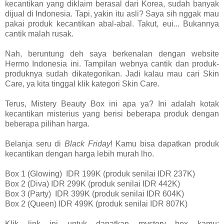
kecantikan yang diklaim berasal dari Korea, sudah banyak
dijual di Indonesia. Tapi, yakin itu asli? Saya sih nggak mau
pakai produk kecantikan abal-abal. Takut, eui... Bukannya
cantik malah rusak.
Nah, beruntung deh saya berkenalan dengan website
Hermo Indonesia ini. Tampilan webnya cantik dan produk-
produknya sudah dikategorikan. Jadi kalau mau cari Skin
Care, ya kita tinggal klik kategori Skin Care.
Terus, Mistery Beauty Box ini apa ya? Ini adalah kotak
kecantikan misterius yang berisi beberapa produk dengan
beberapa pilihan harga.
Belanja seru di
Black Friday
! Kamu bisa dapatkan produk
kecantikan dengan harga lebih murah lho.
Box 1 (Glowing) IDR 199K (produk senilai IDR 237K)
Box 2 (Diva) IDR 299K (produk senilai IDR 442K)
Box 3 (Party) IDR 399K (produk senilai IDR 604K)
Box 2 (Queen) IDR 499K (produk senilai IDR 807K)
Klik link ini untuk dapatkan mystery box kamu: