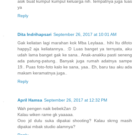
asik buat kumpul kumpul keluarga nih. tempatnya juga luas
ya
Reply
Dita Indrihapsari
September 26, 2017 at 10:01 AM
Gak keliatan lagi marahan kok Mba Leylaaa.. hihi Itu difoto
happy2 aja keliatannya.. :D Luas banget ya ternyata, aku
udah lama banget gak ke sana.. Anak-anakku pasti seneng
ada patung-patung.. Banyak juga rumah adatnya sampe
19.. Puas foto-foto kalo ke sana, yaa.. Eh, baru tau aku ada
makam keramatnya juga..
Reply
April Hamsa
September 26, 2017 at 12:32 PM
Wah pengen naik bebek2an :D
Kalau wiken rame gk yaaaaa.
Ooo jd dulu suka dipakai shooting? Kalau skrng masih
dipakai mbak studio alamnya?
Reply