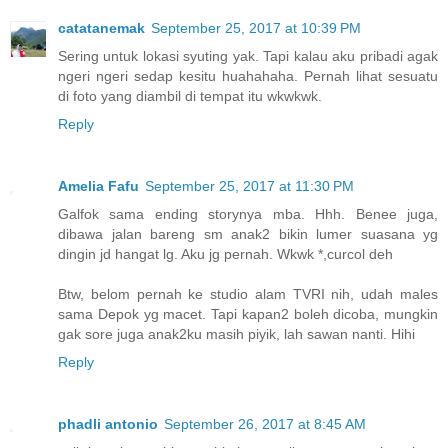
catatanemak
September 25, 2017 at 10:39 PM
Sering untuk lokasi syuting yak. Tapi kalau aku pribadi agak
ngeri ngeri sedap kesitu huahahaha. Pernah lihat sesuatu
di foto yang diambil di tempat itu wkwkwk.
Reply
Amelia Fafu
September 25, 2017 at 11:30 PM
Galfok sama ending storynya mba. Hhh. Benee juga,
dibawa jalan bareng sm anak2 bikin lumer suasana yg
dingin jd hangat lg. Aku jg pernah. Wkwk *,curcol deh
Btw, belom pernah ke studio alam TVRI nih, udah males
sama Depok yg macet. Tapi kapan2 boleh dicoba, mungkin
gak sore juga anak2ku masih piyik, lah sawan nanti. Hihi
Reply
phadli antonio
September 26, 2017 at 8:45 AM