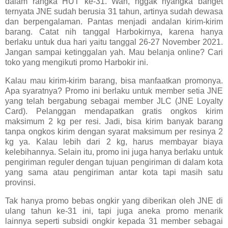
dalam rangka HUT ke-31. Wah, nggak nyangka banget
ternyata JNE sudah berusia 31 tahun, artinya sudah dewasa
dan berpengalaman. Pantas menjadi andalan kirim-kirim
barang. Catat nih tanggal Harbokirnya, karena hanya
berlaku untuk dua hari yaitu tanggal 26-27 November 2021.
Jangan sampai ketinggalan yah. Mau belanja online? Cari
toko yang mengikuti promo Harbokir ini.
Kalau mau kirim-kirim barang, bisa manfaatkan promonya.
Apa syaratnya? Promo ini berlaku untuk member setia JNE
yang telah bergabung sebagai member JLC (JNE Loyalty
Card). Pelanggan mendapatkan gratis ongkos kirim
maksimum 2 kg per resi. Jadi, bisa kirim banyak barang
tanpa ongkos kirim dengan syarat maksimum per resinya 2
kg ya. Kalau lebih dari 2 kg, harus membayar biaya
kelebihannya. Selain itu, promo ini juga hanya berlaku untuk
pengiriman reguler dengan tujuan pengiriman di dalam kota
yang sama atau pengiriman antar kota tapi masih satu
provinsi.
Tak hanya promo bebas ongkir yang diberikan oleh JNE di
ulang tahun ke-31 ini, tapi juga aneka promo menarik
lainnya seperti subsidi ongkir kepada 31 member sebagai