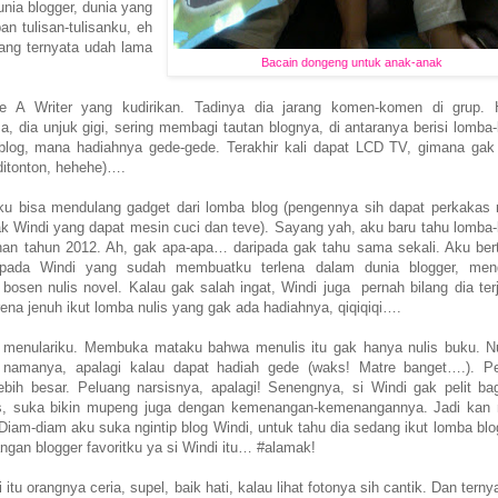
nia blogger, dunia yang
n tulisan-tulisanku, eh
yang ternyata udah lama
Bacain dongeng untuk anak-anak
e A Writer yang kudirikan. Tadinya dia jarang komen-komen di grup.
, dia unjuk gigi, sering membagi tautan blognya, di antaranya berisi lomba
blog, mana hadiahnya gede-gede. Terakhir kali dapat LCD TV, gimana gak 
ditonton, hehehe)….
ku bisa mendulang gadget dari lomba blog (pengennya sih dapat perkakas
ak Windi yang dapat mesin cuci dan teve). Sayang yah, aku baru tahu lomba
ahan tahun 2012. Ah, gak apa-apa… daripada gak tahu sama sekali. Aku ber
epada Windi yang sudah membuatku terlena dalam dunia blogger, meng
i bosen nulis novel. Kalau gak salah ingat, Windi juga pernah bilang dia ter
rena jenuh ikut lomba nulis yang gak ada hadiahnya, qiqiqiqi….
menulariku. Membuka mataku bahwa menulis itu gak hanya nulis buku. Nu
, namanya, apalagi kalau dapat hadiah gede (waks! Matre banget….). P
ebih besar. Peluang narsisnya, apalagi! Senengnya, si Windi gak pelit bag
us, suka bikin mupeng juga dengan kemenangan-kemenangannya. Jadi kan
Diam-diam aku suka ngintip blog Windi, untuk tahu dia sedang ikut lomba blo
angan blogger favoritku ya si Windi itu… #alamak!
itu orangnya ceria, supel, baik hati, kalau lihat fotonya sih cantik. Dan tern