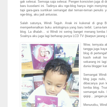
gak selesai. Semoga saja selesai. Pengen konsisten juga di du
baru kuselami ini. Tadinya aku nge-blog hanya ingin menyimpa
tapi gara-gara suntikan semangat dari teman-teman penulis 
nge-blog, aku jadi antusias.
Salah satunya, Windi Teguh. Anak ini kukenal di grup B
memperkenalkan buku antologinya yang baru terbit. Lama-lama
blog. La dhalah… si Windi ini sering banget menang lomba 
Soalnya aku juga lagi berharap punya LCD TV (biarpun jarang 
Wow, ternyata a
tangga juga kay
blog di perteng
kasih sekali k
sekarang ini lag
dunia blogger ka
Semangat Windi 
blog juga nulis
dibacanya pun l
lomba blog. Tr
semangat nulis. 
qiqiqi… jangan-j
Menurutku, Windi 