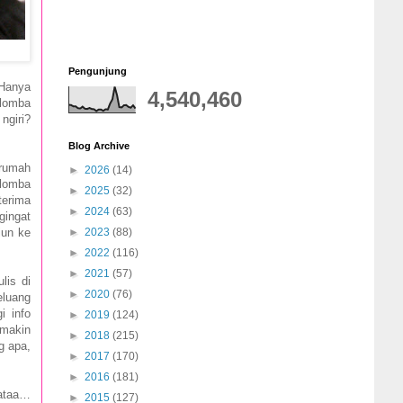
Pengunjung
 Hanya
4,540,460
-lomba
ngiri?
Blog Archive
 rumah
►
2026
(14)
-lomba
►
2025
(32)
terima
►
2024
(63)
ingat
jun ke
►
2023
(88)
►
2022
(116)
►
2021
(57)
lis di
►
2020
(76)
eluang
i info
►
2019
(124)
 makin
►
2018
(215)
g apa,
►
2017
(170)
►
2016
(181)
yataa…
►
2015
(127)