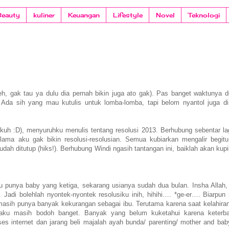
Beauty
kuliner
Keuangan
Lifestyle
Novel
Teknologi
h, gak tau ya dulu dia pernah bikin juga ato gak). Pas banget waktunya 
Ada sih yang mau kutulis untuk lomba-lomba, tapi belom nyantol juga di
ikuh :D), menyuruhku menulis tentang resolusi 2013. Berhubung sebentar lag
 aku gak bikin resolusi-resolusian. Semua kubiarkan mengalir begitu
udah ditutup (hiks!). Berhubung Windi ngasih tantangan ini, baiklah akan kupi
ru punya baby yang ketiga, sekarang usianya sudah dua bulan. Insha Allah,
 Jadi bolehlah nyontek-nyontek resolusiku inih, hihihi…. *ge-er…. Biarpun
masih punya banyak kekurangan sebagai ibu. Terutama karena saat kelahira
aku masih bodoh banget. Banyak yang belum kuketahui karena keterba
ses internet dan jarang beli majalah ayah bunda/ parenting/ mother and bab