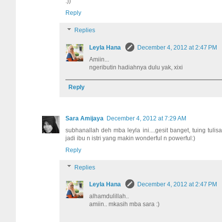
:))
Reply
Replies
Leyla Hana
December 4, 2012 at 2:47 PM
Amiin...
ngeributin hadiahnya dulu yak, xixi
Reply
Sara Amijaya
December 4, 2012 at 7:29 AM
subhanallah deh mba leyla ini....gesit banget, tuing t
jadi ibu n istri yang makin wonderful n powerful:)
Reply
Replies
Leyla Hana
December 4, 2012 at 2:47 PM
alhamdulillah..
amiin.. mkasih mba sara :)