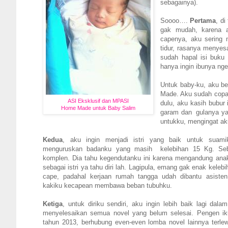
sebagainya).
Soooo….
Pertama
, d
gak mudah, karena a
capenya, aku sering 
tidur, rasanya menyes
sudah hapal isi buku
hanya ingin ibunya ngel
Untuk baby-ku, aku be
Made. Aku sudah copa
ASI Eksklusif dan MPASI
dulu, aku kasih bubur
Home Made untuk Baby Salim
garam dan gulanya yan
untukku, mengingat a
Kedua
, aku ingin menjadi istri yang baik untuk suam
menguruskan badanku yang masih kelebihan 15 Kg. Se
komplen. Dia tahu kegendutanku ini karena mengandung ana
sebagai istri ya tahu diri lah. Lagipula, emang gak enak kele
cape, padahal kerjaan rumah tangga udah dibantu asisten
kakiku kecapean membawa beban tubuhku.
Ketiga
, untuk diriku sendiri, aku ingin lebih baik lagi dala
menyelesaikan semua novel yang belum selesai. Pengen ik
tahun 2013, berhubung even-even lomba novel lainnya terle