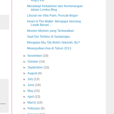
Angry Kid
Menyikapi Kekalahan dan Kemenangan
dalam Lomba Blog
Liburan ke Villa Palm, Puncak-Bogor
Heart of The Matter: Mengapa Seorang
Lelaki Bersel...
Momen-Momen yang Terlewatkan
Saat Dia Tertidur di Sampingku
Mengapa Aku Tak Boleh Sekolah, Bu?
Mewujudkan Asa di Tahun 2013
►
November
(19)
►
October
(14)
►
September
(10)
►
August
(4)
►
July
(13)
►
June
(16)
►
May
(15)
►
April
(23)
►
March
(10)
►
February
(5)