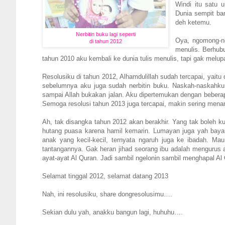
Windi itu satu 
Dunia sempit ba
deh ketemu.
Nerbitin buku lagi seperti
Oya, ngomong-ng
di tahun 2012
menulis. Berhub
tahun 2010 aku kembali ke dunia tulis menulis, tapi gak melup
Resolusiku di tahun 2012, Alhamdulillah sudah tercapai, yait
sebelumnya aku juga sudah nerbitin buku. Naskah-naskahk
sampai Allah bukakan jalan. Aku dipertemukan dengan beberap
Semoga resolusi tahun 2013 juga tercapai, makin sering men
Ah, tak disangka tahun 2012 akan berakhir. Yang tak boleh k
hutang puasa karena hamil kemarin. Lumayan juga yah baya
anak yang kecil-kecil, ternyata ngaruh juga ke ibadah. Mau
tantangannya. Gak heran jihad seorang ibu adalah mengurus a
ayat-ayat Al Quran. Jadi sambil ngelonin sambil menghapal 
Selamat tinggal 2012, selamat datang 2013
Nah, ini resolusiku, share dongresolusimu….
Sekian dulu yah, anakku bangun lagi, huhuhu….