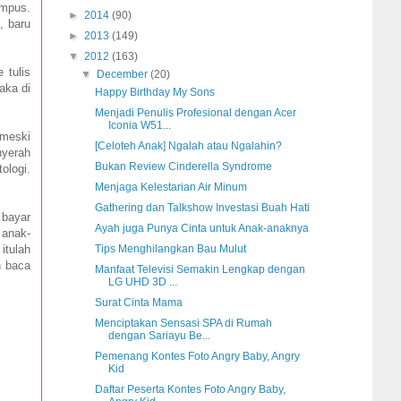
ampus.
►
2014
(90)
, baru
►
2013
(149)
▼
2012
(163)
 tulis
▼
December
(20)
aka di
Happy Birthday My Sons
Menjadi Penulis Profesional dengan Acer
Iconia W51...
 meski
[Celoteh Anak] Ngalah atau Ngalahin?
nyerah
Bukan Review Cinderella Syndrome
ologi.
Menjaga Kelestarian Air Minum
Gathering dan Talkshow Investasi Buah Hati
 bayar
Ayah juga Punya Cinta untuk Anak-anaknya
 anak-
itulah
Tips Menghilangkan Bau Mulut
h baca
Manfaat Televisi Semakin Lengkap dengan
LG UHD 3D ...
Surat Cinta Mama
Menciptakan Sensasi SPA di Rumah
dengan Sariayu Be...
Pemenang Kontes Foto Angry Baby, Angry
Kid
Daftar Peserta Kontes Foto Angry Baby,