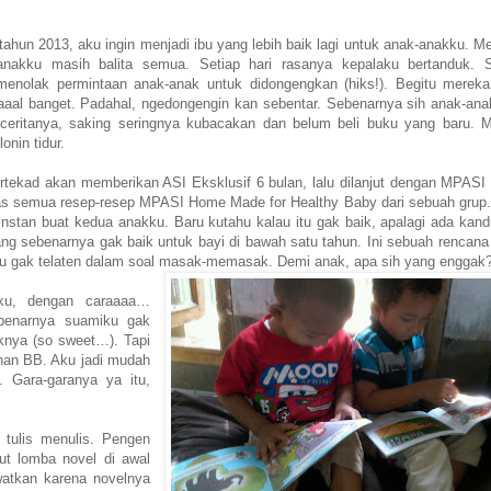
i tahun 2013, aku ingin menjadi ibu yang lebih baik lagi untuk anak-anakku. 
nakku masih balita semua. Setiap hari rasanya kepalaku bertanduk. 
menolak permintaan anak-anak untuk didongengkan (hiks!). Begitu merek
aaal banget. Padahal, ngedongengin kan sebentar. Sebenarnya sih anak-ana
 ceritanya, saking seringnya kubacakan dan belum beli buku yang baru. 
onin tidur.
rtekad akan memberikan ASI Eksklusif 6 bulan, lalu dilanjut dengan MPAS
s semua resep-resep MPASI Home Made for Healthy Baby dari sebuah grup.
 instan buat kedua anakku. Baru kutahu kalau itu gak baik, apalagi ada kan
g sebenarnya gak baik untuk bayi di bawah satu tahun. Ini sebuah rencana
ku gak telaten dalam soal masak-memasak. Demi anak, apa sih yang enggak
iku, dengan caraaaa…
benarnya suamiku gak
knya (so sweet…). Tapi
bihan BB. Aku jadi mudah
. Gara-garanya ya itu,
m tulis menulis. Pengen
ut lomba novel di awal
watkan karena novelnya