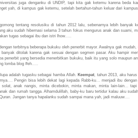
universitas juga denganku di UNDIP, tapi kita gak ketemu karena beda k
nget yah, di kampus gak ketemu, setelah bertahun-tahun keluar dari kampus
omong tentang resolusiku di tahun 2012 lalu, sebenarnya lebih banyak ke
ung aku sudah hibernasi selama 3 tahun fokus mengurus anak dan suami, m
akan tugas sebagai ibu dan istri lhow…..
u dengan terbitnya beberapa bukuku oleh penerbit mayor. Awalnya gak mudah,
u banyak ditolak karena gak sesuai dengan segmen pasar. Aku hampir me
a penerbit yang bersedia menerbitkan bukuku, baik itu yang solo maupun ant
ang lomba blog #eh…..
ulupa adalah tugasku sebagai hamba Allah.
Keempat
, tahun 2013, aku harus
rnya…. Pengin bisa lebih dekat lagi kepada Rabb-ku… menjadi ibu dengan
 solat, anak nangis, minta dicebokin, minta makan, minta lain-lain… tapi 
nak dan rumah tangga. Alhamdulillah, baby-ku baru tertidur kalau aku suda
Al Quran. Jangan tanya hapalanku sudah sampai mana yah, jadi maluuw….