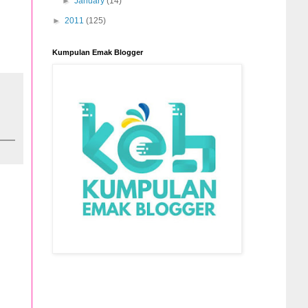
►
January
(14)
►
2011
(125)
Kumpulan Emak Blogger