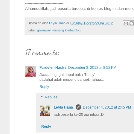
--------------------------------
Alhamdulillah, jadi peserta tercepat di kontes blog ini dan men
Diposkan oleh
Leyla Hana
di
Tuesday, December 04, 2012
Label:
giveaway
,
menang lomba blog
17 comments:
Fardelyn Hacky
December 3, 2012 at 8:52 PM
Jiaaaah..gagal dapat buku 'Trinity'
padahal udah mupeng banget, hahaa...
Reply
Replies
Leyla Hana
December 4, 2012 at 2:45 PM
jadi peserta ke-20 aja mbaa :D
Reply