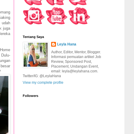
Memang
Saking
a udah
k juga
Mereka
Tentang Saya
Leyla Hana
I Home
Author, Editor, Mentor, Blogger.
 Dulu-
Informasi pemuatan artikel Job
dungan
Review, Sponsored Post,
 besar
Placement, Undangan Event,
?
email: leyla@leylahana.com.
Twitter/IG: @LeylaHana
View my complete profile
Followers