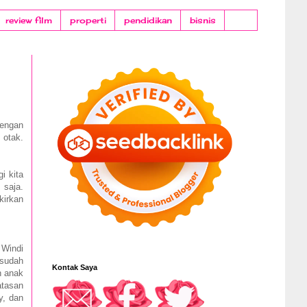
review film
properti
pendidikan
bisnis
dengan
 otak.
i kita
 saja.
kirkan
 Windi
 sudah
Kontak Saya
n anak
tasan
y, dan