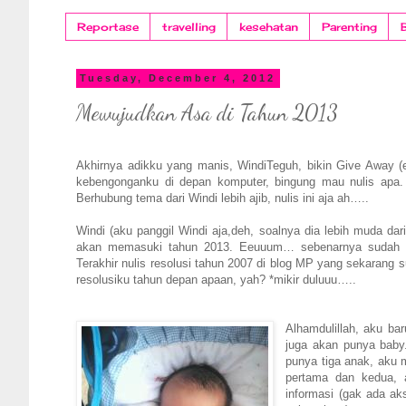
Reportase
travelling
kesehatan
Parenting
Tuesday, December 4, 2012
Mewujudkan Asa di Tahun 2013
Akhirnya adikku yang manis, WindiTeguh, bikin Give Away (e
kebengonganku di depan komputer, bingung mau nulis apa. 
Berhubung tema dari Windi lebih ajib, nulis ini aja ah…..
Windi (aku panggil Windi aja,deh, soalnya dia lebih muda dar
akan memasuki tahun 2013. Eeuuum… sebenarnya sudah lama
Terakhir nulis resolusi tahun 2007 di blog MP yang sekarang s
resolusiku tahun depan apaan, yah? *mikir duluuu…..
Alhamdulillah, aku ba
juga akan punya baby.
punya tiga anak, aku 
pertama dan kedua, 
informasi (gak ada ak