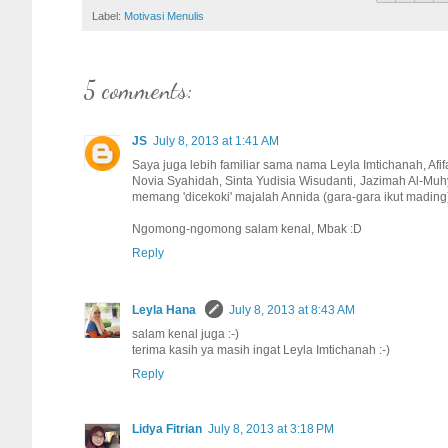
Label:
Motivasi Menulis
5 comments:
JS
July 8, 2013 at 1:41 AM
Saya juga lebih familiar sama nama Leyla Imtichanah, Afi
Novia Syahidah, Sinta Yudisia Wisudanti, Jazimah Al-Muh
memang 'dicekoki' majalah Annida (gara-gara ikut mading)
Ngomong-ngomong salam kenal, Mbak :D
Reply
Leyla Hana
July 8, 2013 at 8:43 AM
salam kenal juga :-)
terima kasih ya masih ingat Leyla Imtichanah :-)
Reply
Lidya Fitrian
July 8, 2013 at 3:18 PM