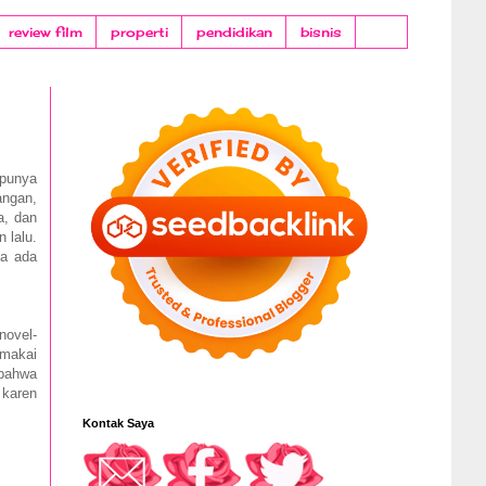
review film
properti
pendidikan
bisnis
 punya
angan,
a, dan
 lalu.
ya ada
novel-
emakai
 bahwa
 karen
Kontak Saya