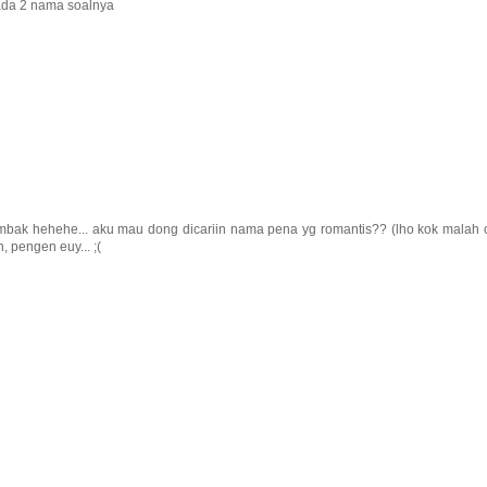
ada 2 nama soalnya
ak hehehe... aku mau dong dicariin nama pena yg romantis?? (lho kok malah c
, pengen euy... ;(