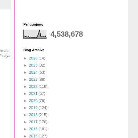
Pengunjung
4,538,678
Blog Archive
Gemala,
P saya
►
2026
(14)
►
2025
(32)
►
2024
(63)
►
2023
(88)
►
2022
(116)
►
2021
(57)
►
2020
(76)
►
2019
(124)
►
2018
(215)
►
2017
(170)
►
2016
(181)
►
2015
(127)