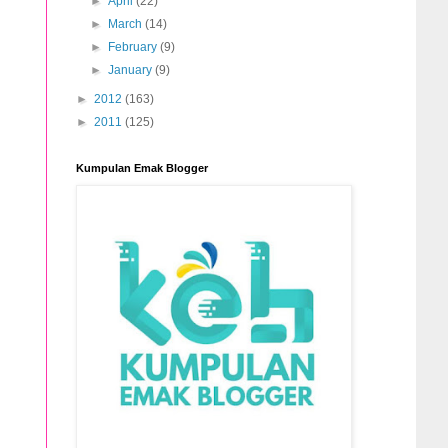
►
April
(22)
►
March
(14)
►
February
(9)
►
January
(9)
►
2012
(163)
►
2011
(125)
Kumpulan Emak Blogger