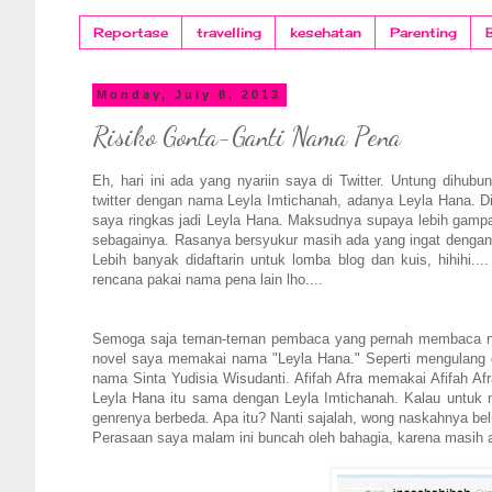
Reportase
travelling
kesehatan
Parenting
Monday, July 8, 2013
Risiko Gonta-Ganti Nama Pena
Eh, hari ini ada yang nyariin saya di Twitter. Untung dihu
twitter dengan nama Leyla Imtichanah, adanya Leyla Hana. D
saya ringkas jadi Leyla Hana. Maksudnya supaya lebih gampa
sebagainya. Rasanya bersyukur masih ada yang ingat dengan L
Lebih banyak didaftarin untuk lomba blog dan kuis, hihihi.
rencana pakai nama pena lain lho....
Semoga saja teman-teman pembaca yang pernah membaca nov
novel saya memakai nama "Leyla Hana." Seperti mengulang da
nama Sinta Yudisia Wisudanti. Afifah Afra memakai Afifah 
Leyla Hana itu sama dengan Leyla Imtichanah. Kalau untuk 
genrenya berbeda. Apa itu? Nanti sajalah, wong naskahnya be
Perasaan saya malam ini buncah oleh bahagia, karena masih 