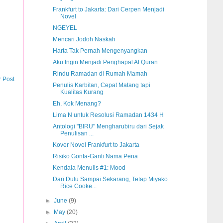
Frankfurt to Jakarta: Dari Cerpen Menjadi
Novel
NGEYEL
Mencari Jodoh Naskah
Harta Tak Pernah Mengenyangkan
Aku Ingin Menjadi Penghapal Al Quran
Rindu Ramadan di Rumah Mamah
r Post
Penulis Karbitan, Cepat Matang tapi
Kualitas Kurang
Eh, Kok Menang?
Lima N untuk Resolusi Ramadan 1434 H
Antologi "BIRU" Mengharubiru dari Sejak
Penulisan ...
Kover Novel Frankfurt to Jakarta
Risiko Gonta-Ganti Nama Pena
Kendala Menulis #1: Mood
Dari Dulu Sampai Sekarang, Tetap Miyako
Rice Cooke...
►
June
(9)
►
May
(20)