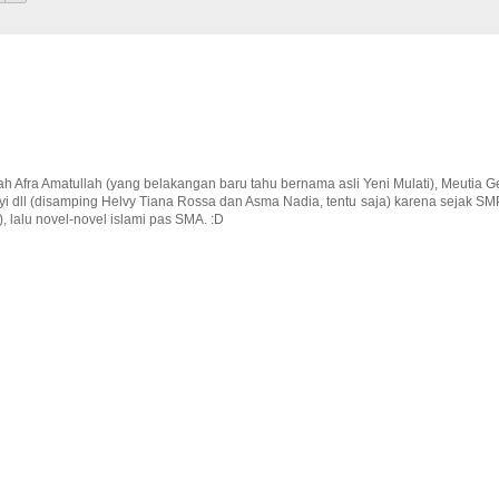
fah Afra Amatullah (yang belakangan baru tahu bernama asli Yeni Mulati), Meutia 
yi dll (disamping Helvy Tiana Rossa dan Asma Nadia, tentu saja) karena sejak SM
, lalu novel-novel islami pas SMA. :D