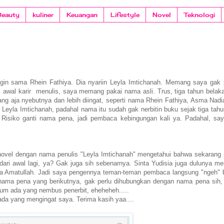
Beauty
kuliner
Keuangan
Lifestyle
Novel
Teknologi
bungin sama Rhein Fathiya. Dia nyariin Leyla Imtichanah. Memang saya gak
i awal karir menulis, saya memang pakai nama asli. Trus, tiga tahun belak
ng aja nyebutnya dan lebih diingat, seperti nama Rhein Fathiya, Asma Nadi
eyla Imtichanah, padahal nama itu sudah gak nerbitin buku sejak tiga tahun
... Risiko ganti nama pena, jadi pembaca kebingungan kali ya. Padahal, sa
el dengan nama penulis "Leyla Imtichanah" mengetahui bahwa sekarang 
ri awal lagi, ya? Gak juga sih sebenarnya. Sinta Yudisia juga dulunya m
Afra Amatullah. Jadi saya pengennya teman-teman pembaca langsung "ngeh"
nama pena yang berikutnya, gak perlu dihubungkan dengan nama pena sih,
lum ada yang nembus penerbit, eheheheh.....
ada yang mengingat saya. Terima kasih yaa....