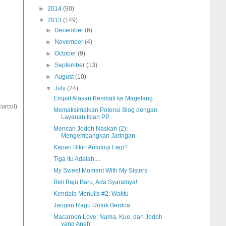
►
2014
(90)
▼
2013
(149)
►
December
(6)
►
November
(4)
►
October
(9)
►
September
(13)
►
August
(10)
▼
July
(24)
Empat Alasan Kembali ke Magelang
urcol)
Memaksimalkan Potensi Blog dengan
Layanan Iklan PP...
Mencari Jodoh Naskah (2):
Mengembangkan Jaringan
Kapan Bikin Antologi Lagi?
Tiga Itu Adalah....
My Sweet Moment With My Sisters
Beli Baju Baru, Ada Syaratnya!
Kendala Menulis #2: Waktu
Jangan Ragu Untuk Berdoa
Macaroon Love: Nama, Kue, dan Jodoh
yang Aneh