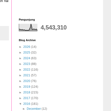
am hal
Pengunjung
4,543,310
Blog Archive
►
2026
(14)
►
2025
(32)
►
2024
(63)
►
2023
(88)
►
2022
(116)
►
2021
(57)
►
2020
(76)
►
2019
(124)
►
2018
(215)
►
2017
(170)
▼
2016
(181)
►
December
(12)