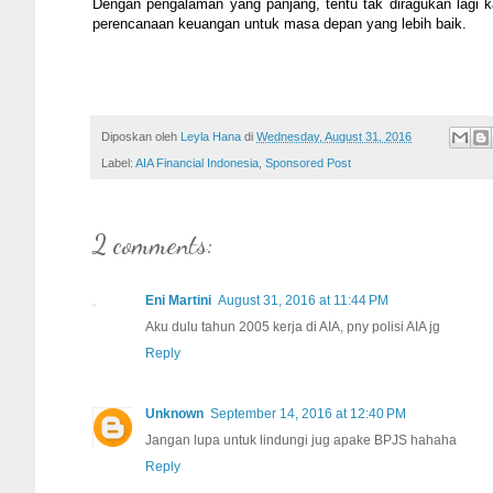
Dengan pengalaman yang panjang, tentu tak diragukan lagi k
perencanaan keuangan untuk masa depan yang lebih baik.
Diposkan oleh
Leyla Hana
di
Wednesday, August 31, 2016
Label:
AIA Financial Indonesia
,
Sponsored Post
2 comments:
Eni Martini
August 31, 2016 at 11:44 PM
Aku dulu tahun 2005 kerja di AIA, pny polisi AIA jg
Reply
Unknown
September 14, 2016 at 12:40 PM
Jangan lupa untuk lindungi jug apake BPJS hahaha
Reply