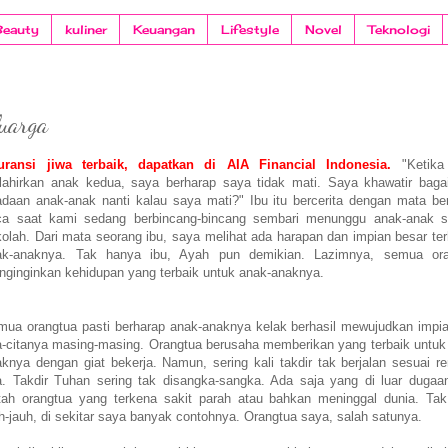
Beauty
kuliner
Keuangan
Lifestyle
Novel
Teknologi
luarga
uransi jiwa terbaik, dapatkan di AIA Financial Indonesia.
"Ketik
lahirkan anak kedua, saya berharap saya tidak mati. Saya khawatir bag
daan anak-anak nanti kalau saya mati?" Ibu itu bercerita dengan mata be
ca saat kami sedang berbincang-bincang sembari menunggu anak-anak s
olah. Dari mata seorang ibu, saya melihat ada harapan dan impian besar te
ak-anaknya. Tak hanya ibu, Ayah pun demikian. Lazimnya, semua ora
ginginkan kehidupan yang terbaik untuk anak-anaknya.
mua orangtua pasti berharap anak-anaknya kelak berhasil mewujudkan impi
a-citanya masing-masing. Orangtua berusaha memberikan yang terbaik untuk
knya dengan giat bekerja. Namun, sering kali takdir tak berjalan sesuai r
a. Takdir Tuhan sering tak disangka-sangka. Ada saja yang di luar dugaan
tah orangtua yang terkena sakit parah atau bahkan meninggal dunia. Ta
h-jauh, di sekitar saya banyak contohnya. Orangtua saya, salah satunya.