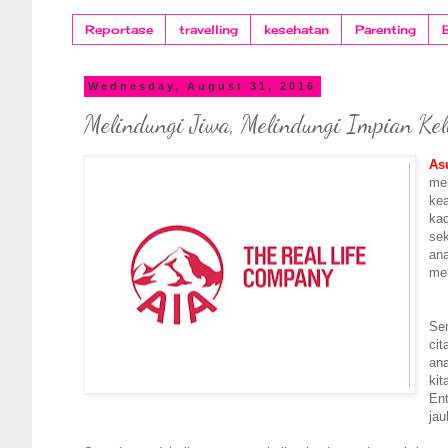
Reportase
travelling
kesehatan
Parenting
Wednesday, August 31, 2016
Melindungi Jiwa, Melindungi Impian Ke
As
me
kea
ka
sek
an
men
Se
cit
ana
kit
En
jau