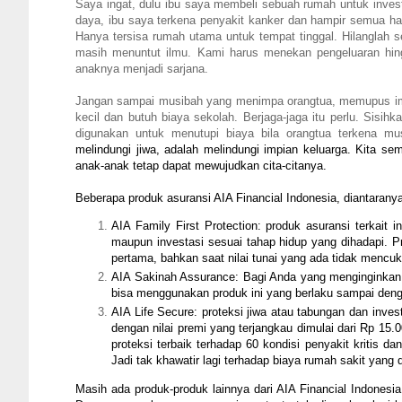
Saya ingat, dulu ibu saya membeli sebuah rumah untuk invest
daya, ibu saya terkena penyakit kanker dan hampir semua ha
Hanya tersisa rumah utama untuk tempat tinggal. Hilanglah s
masih menuntut ilmu. Kami harus menekan pengeluaran hing
anaknya menjadi sarjana.
Jangan sampai musibah yang menimpa orangtua, memupus impi
kecil dan butuh biaya sekolah. Berjaga-jaga itu perlu. Sisih
digunakan untuk menutupi biaya bila orangtua terkena m
melindungi jiwa, adalah melindungi impian keluarga. Kita s
anak-anak tetap dapat mewujudkan cita-citanya.
Beberapa produk asuransi AIA Financial Indonesia, diantarany
AIA Family First Protection: produk asuransi terkait
maupun investasi sesuai tahap hidup yang dihadapi. Pr
pertama, bahkan saat nilai tunai yang ada tidak mencu
AIA Sakinah Assurance: Bagi Anda yang menginginkan p
bisa menggunakan produk ini yang berlaku sampai den
AIA Life Secure: proteksi jiwa atau tabungan dan inves
dengan nilai premi yang terjangkau dimulai dari Rp 15.
proteksi terbaik terhadap 60 kondisi penyakit kritis 
Jadi tak khawatir lagi terhadap biaya rumah sakit yang 
Masih ada produk-produk lainnya dari AIA Financial Indonesia,