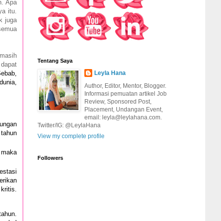
h. Apa
a itu.
k juga
 semua
 masih
Tentang Saya
 dapat
ebab,
Leyla Hana
dunia,
Author, Editor, Mentor, Blogger.
Informasi pemuatan artikel Job
Review, Sponsored Post,
Placement, Undangan Event,
email: leyla@leylahana.com.
dungan
Twitter/IG: @LeylaHana
 tahun
View my complete profile
, maka
Followers
estasi
erikan
ritis.
tahun.