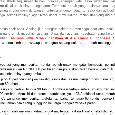
asi. Ibu bilang, rumah itu nanti bisa saya tempati kalau saya sudah menika
rta dijual untuk biaya pengobatan. Termasuk rumah yang sedianya untuk say
emua impian memiliki warisan untuk anak-anak. Saat itu, saya dan adik-adi
ga sekecil-kecilnya agar tetap dapat mewujudkan impian Ibu yang ingin
an anak-anak. Apalagi jika orangtua sakit atau meninggal saat anak-anak
kan uang untuk investasi, asuransi Jiwa, dan asuransi kesehatan yang kelak
usibah.
Asuransi Jiwa terbaik dapatkan di
AIA Financial Indonesia.
S
emua tentu berharap, walaupun orangtua sedang sakit atau sudah meninggal 
a:
 investasi yang memberikan kendali penuh untuk mengatur komposisi perlin
emi mulai dari Rp 200.000 per bulan dan polis akan tetap berlaku dalam 10
kupi beban biaya yang timbul.
roduk perlindungan jiwa sekaligus investasi sesuai dengan prinsip syariah
gan 80 tahun.
tasi yang berlaku hingga 99 tahun. Kombinasi terbaik antara proteksi dan inv
000 per hari. Memiliki dua proteksi tambahan, yaitu C3 Additional untuk memb
dan C3 Enhancer memberikan proteksi tambahan terhadap 68 kondisi penyakit k
dikeluarkan bila tulang punggung keluarga mengalami sakit parah.
 yang telah melayani keluarga di Asia, terutama Asia Pasifik, lebih dari 90 