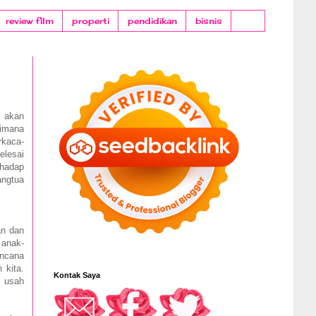
review film
properti
pendidikan
bisnis
a akan
aimana
rkaca-
elesai
rhadap
ngtua
an dan
 anak-
encana
 kita.
Kontak Saya
k usah