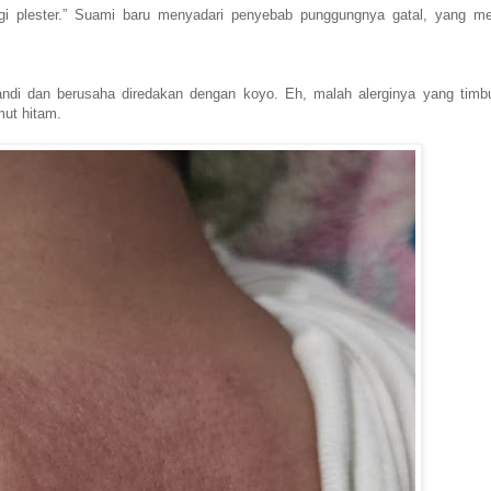
gi plester.” Suami baru menyadari penyebab punggungnya gatal, yang 
di dan berusaha diredakan dengan koyo. Eh, malah alerginya yang timb
emut hitam.