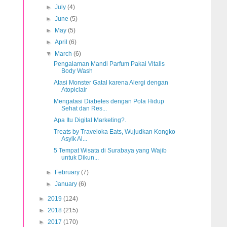
►
July
(4)
►
June
(5)
►
May
(5)
►
April
(6)
▼
March
(6)
Pengalaman Mandi Parfum Pakai Vitalis
Body Wash
Atasi Monster Gatal karena Alergi dengan
Atopiclair
Mengatasi Diabetes dengan Pola Hidup
Sehat dan Res...
Apa Itu Digital Marketing?.
Treats by Traveloka Eats, Wujudkan Kongko
Asyik Al...
5 Tempat Wisata di Surabaya yang Wajib
untuk Dikun...
►
February
(7)
►
January
(6)
►
2019
(124)
►
2018
(215)
►
2017
(170)