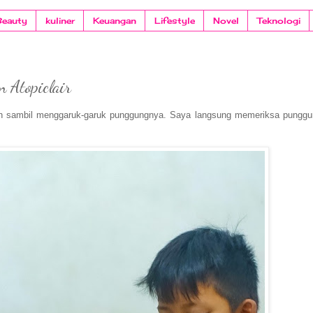
Beauty
kuliner
Keuangan
Lifestyle
Novel
Teknologi
n Atopiclair
luh sambil menggaruk-garuk punggungnya. Saya langsung memeriksa pungg