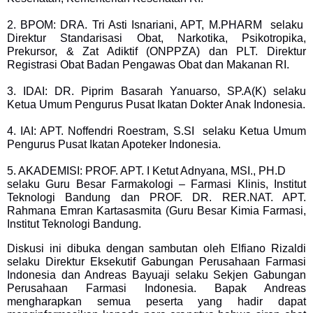
2. BPOM: DRA. Tri Asti Isnariani, APT, M.PHARM selaku
Direktur Standarisasi Obat, Narkotika, Psikotropika,
Prekursor, & Zat Adiktif (ONPPZA) dan PLT. Direktur
Registrasi Obat Badan Pengawas Obat dan Makanan RI.
3. IDAI: DR. Piprim Basarah Yanuarso, SP.A(K) selaku
Ketua Umum Pengurus Pusat Ikatan Dokter Anak Indonesia.
4. IAI: APT. Noffendri Roestram, S.SI selaku Ketua Umum
Pengurus Pusat Ikatan Apoteker Indonesia.
5. AKADEMISI: PROF. APT. I Ketut Adnyana, MSI., PH.D
selaku Guru Besar Farmakologi – Farmasi Klinis, Institut
Teknologi Bandung dan PROF. DR. RER.NAT. APT.
Rahmana Emran Kartasasmita (Guru Besar Kimia Farmasi,
Institut Teknologi Bandung.
Diskusi ini dibuka dengan sambutan oleh Elfiano Rizaldi
selaku Direktur Eksekutif Gabungan Perusahaan Farmasi
Indonesia dan Andreas Bayuaji selaku Sekjen Gabungan
Perusahaan Farmasi Indonesia. Bapak Andreas
mengharapkan semua peserta yang hadir dapat