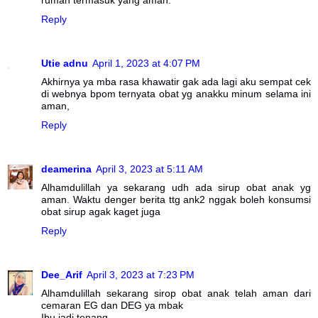
rumah termasuk yang aman.
Reply
Utie adnu
April 1, 2023 at 4:07 PM
Akhirnya ya mba rasa khawatir gak ada lagi aku sempat cek
di webnya bpom ternyata obat yg anakku minum selama ini
aman,
Reply
deamerina
April 3, 2023 at 5:11 AM
Alhamdulillah ya sekarang udh ada sirup obat anak yg
aman. Waktu denger berita ttg ank2 nggak boleh konsumsi
obat sirup agak kaget juga
Reply
Dee_Arif
April 3, 2023 at 7:23 PM
Alhamdulillah sekarang sirop obat anak telah aman dari
cemaran EG dan DEG ya mbak
Ibu jadi tenang