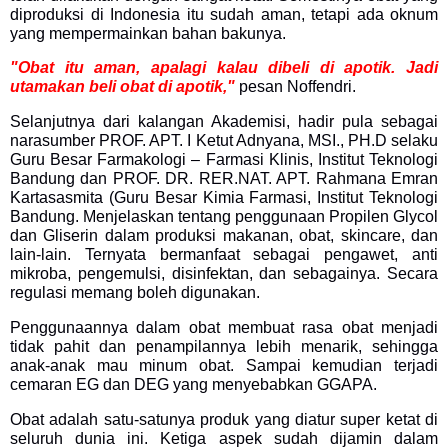
diproduksi di Indonesia itu sudah aman, tetapi ada oknum
yang mempermainkan bahan bakunya.
"Obat itu aman, apalagi kalau dibeli di apotik. Jadi
utamakan beli obat di apotik,"
pesan Noffendri.
Selanjutnya dari kalangan Akademisi, hadir pula sebagai
narasumber PROF. APT. I Ketut Adnyana, MSI., PH.D selaku
Guru Besar Farmakologi – Farmasi Klinis, Institut Teknologi
Bandung dan PROF. DR. RER.NAT. APT. Rahmana Emran
Kartasasmita (Guru Besar Kimia Farmasi, Institut Teknologi
Bandung. Menjelaskan tentang penggunaan Propilen Glycol
dan Gliserin dalam produksi makanan, obat, skincare, dan
lain-lain. Ternyata bermanfaat sebagai pengawet, anti
mikroba, pengemulsi, disinfektan, dan sebagainya. Secara
regulasi memang boleh digunakan.
Penggunaannya dalam obat membuat rasa obat menjadi
tidak pahit dan penampilannya lebih menarik, sehingga
anak-anak mau minum obat. Sampai kemudian terjadi
cemaran EG dan DEG yang menyebabkan GGAPA.
Obat adalah satu-satunya produk yang diatur super ketat di
seluruh dunia ini. Ketiga aspek sudah dijamin dalam