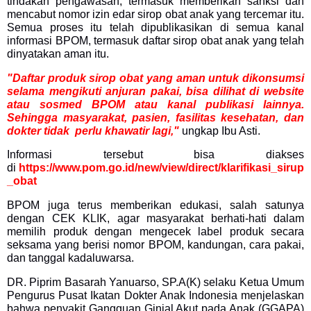
tindakan pengawasan, termasuk memberikan sanksi dan
mencabut nomor izin edar sirop obat anak yang tercemar itu.
Semua proses itu telah dipublikasikan di semua kanal
informasi BPOM, termasuk daftar sirop obat anak yang telah
dinyatakan aman itu.
"Daftar produk sirop obat yang aman untuk dikonsumsi
selama mengikuti anjuran pakai, bisa dilihat di website
atau sosmed BPOM atau kanal publikasi lainnya.
Sehingga masyarakat, pasien, fasilitas kesehatan, dan
dokter tidak perlu khawatir lagi,"
ungkap Ibu Asti.
Informasi tersebut bisa diakses
di
https://www.pom.go.id/new/view/direct/klarifikasi_sirup
_obat
BPOM juga terus memberikan edukasi, salah satunya
dengan CEK KLIK, agar masyarakat berhati-hati dalam
memilih produk dengan mengecek label produk secara
seksama yang berisi nomor BPOM, kandungan, cara pakai,
dan tanggal kadaluwarsa.
DR. Piprim Basarah Yanuarso, SP.A(K) selaku Ketua Umum
Pengurus Pusat Ikatan Dokter Anak Indonesia menjelaskan
bahwa penyakit Gangguan Ginjal Akut pada Anak (GGAPA)