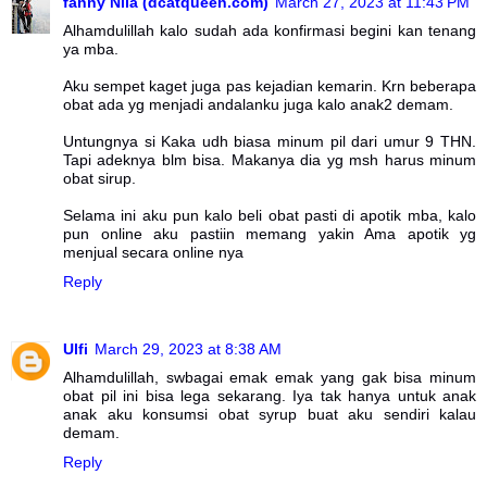
fanny Nila (dcatqueen.com)
March 27, 2023 at 11:43 PM
Alhamdulillah kalo sudah ada konfirmasi begini kan tenang
ya mba.
Aku sempet kaget juga pas kejadian kemarin. Krn beberapa
obat ada yg menjadi andalanku juga kalo anak2 demam.
Untungnya si Kaka udh biasa minum pil dari umur 9 THN.
Tapi adeknya blm bisa. Makanya dia yg msh harus minum
obat sirup.
Selama ini aku pun kalo beli obat pasti di apotik mba, kalo
pun online aku pastiin memang yakin Ama apotik yg
menjual secara online nya
Reply
Ulfi
March 29, 2023 at 8:38 AM
Alhamdulillah, swbagai emak emak yang gak bisa minum
obat pil ini bisa lega sekarang. Iya tak hanya untuk anak
anak aku konsumsi obat syrup buat aku sendiri kalau
demam.
Reply