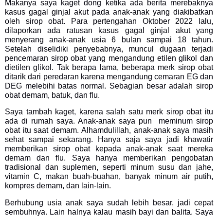
Makanya saya kaget dong ketika ada berita merebaknya
kasus gagal ginjal akut pada anak-anak yang diakibatkan
oleh sirop obat. Para pertengahan Oktober 2022 lalu,
dilaporkan ada ratusan kasus gagal ginjal akut yang
menyerang anak-anak usia 6 bulan sampai 18 tahun.
Setelah diselidiki penyebabnya, muncul dugaan terjadi
pencemaran sirop obat yang mengandung etilen glikol dan
dietilen glikol. Tak berapa lama, beberapa merk sirop obat
ditarik dari peredaran karena mengandung cemaran EG dan
DEG melebihi batas normal. Sebagian besar adalah sirop
obat demam, batuk, dan flu.
Saya tambah kaget, karena salah satu merk sirop obat itu
ada di rumah saya. Anak-anak saya pun meminum sirop
obat itu saat demam. Alhamdulillah, anak-anak saya masih
sehat sampai sekarang. Hanya saja saya jadi khawatir
memberikan sirop obat kepada anak-anak saat mereka
demam dan flu. Saya hanya memberikan pengobatan
tradisional dan suplemen, seperti minum susu dan jahe,
vitamin C, makan buah-buahan, banyak minum air putih,
kompres demam, dan lain-lain.
Berhubung usia anak saya sudah lebih besar, jadi cepat
sembuhnya. Lain halnya kalau masih bayi dan balita. Saya