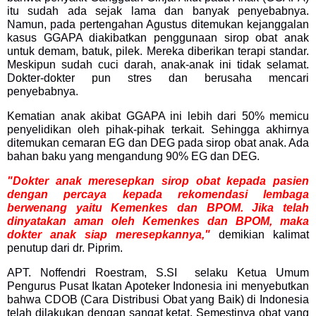
itu sudah ada sejak lama dan banyak penyebabnya.
Namun, pada pertengahan Agustus ditemukan kejanggalan
kasus GGAPA diakibatkan penggunaan sirop obat anak
untuk demam, batuk, pilek. Mereka diberikan terapi standar.
Meskipun sudah cuci darah, anak-anak ini tidak selamat.
Dokter-dokter pun stres dan berusaha mencari
penyebabnya.
Kematian anak akibat GGAPA ini lebih dari 50% memicu
penyelidikan oleh pihak-pihak terkait. Sehingga akhirnya
ditemukan cemaran EG dan DEG pada sirop obat anak. Ada
bahan baku yang mengandung 90% EG dan DEG.
"Dokter anak meresepkan sirop obat kepada pasien
dengan percaya kepada rekomendasi lembaga
berwenang yaitu Kemenkes dan BPOM. Jika telah
dinyatakan aman oleh Kemenkes dan BPOM, maka
dokter anak siap meresepkannya,"
demikian kalimat
penutup dari dr. Piprim.
APT. Noffendri Roestram, S.SI selaku Ketua Umum
Pengurus Pusat Ikatan Apoteker Indonesia ini menyebutkan
bahwa CDOB (Cara Distribusi Obat yang Baik) di Indonesia
telah dilakukan dengan sangat ketat. Semestinya obat yang