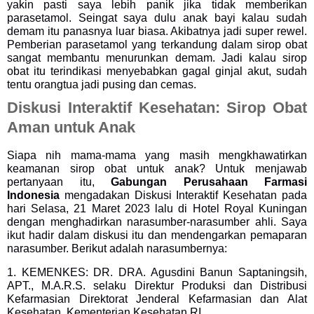
yakin pasti saya lebih panik jika tidak memberikan
parasetamol. Seingat saya dulu anak bayi kalau sudah
demam itu panasnya luar biasa. Akibatnya jadi super rewel.
Pemberian parasetamol yang terkandung dalam sirop obat
sangat membantu menurunkan demam. Jadi kalau sirop
obat itu terindikasi menyebabkan gagal ginjal akut, sudah
tentu orangtua jadi pusing dan cemas.
Diskusi Interaktif Kesehatan: Sirop Obat
Aman untuk Anak
Siapa nih mama-mama yang masih mengkhawatirkan
keamanan sirop obat untuk anak? Untuk menjawab
pertanyaan itu,
Gabungan Perusahaan Farmasi
Indonesia
mengadakan Diskusi Interaktif Kesehatan pada
hari Selasa, 21 Maret 2023 lalu di Hotel Royal Kuningan
dengan menghadirkan narasumber-narasumber ahli. Saya
ikut hadir dalam diskusi itu dan mendengarkan pemaparan
narasumber. Berikut adalah narasumbernya:
1. KEMENKES: DR. DRA. Agusdini Banun Saptaningsih,
APT., M.A.R.S. selaku Direktur Produksi dan Distribusi
Kefarmasian Direktorat Jenderal Kefarmasian dan Alat
Kesehatan, Kementerian Kesehatan RI.