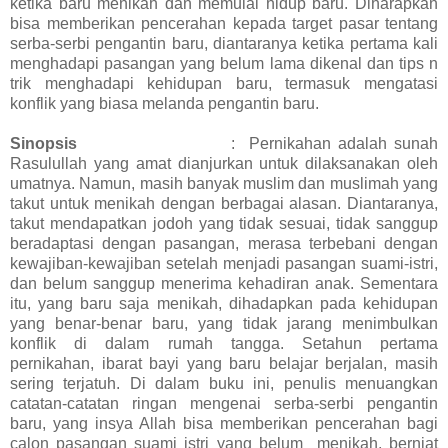
ketika baru menikah dan memulai hidup baru. Diharapkan
bisa memberikan pencerahan kepada target pasar tentang
serba-serbi pengantin baru, diantaranya ketika pertama kali
menghadapi pasangan yang belum lama dikenal dan tips n
trik menghadapi kehidupan baru
, termasuk mengatasi
konflik yang biasa melanda pengantin baru
.
Sinopsis
:
Pernikahan adalah sunah
Rasulullah yang amat dianjurkan untuk dilaksanakan oleh
umatnya. Namun, masih banyak muslim dan muslimah yang
takut untuk menikah dengan berbagai alasan. Diantaranya,
takut mendapatkan jodoh yang tidak sesuai, tidak sanggup
beradaptasi dengan pasangan, merasa terbebani dengan
kewajiban-kewajiban setelah menjadi pasangan suami-istri,
dan belum sanggup menerima kehadiran anak. Sementara
itu, yang baru saja menikah, dihadapkan pada kehidupan
yang benar-benar baru, yang tidak jarang menimbulkan
konflik di dalam rumah tangga. Setahun pertama
pernikahan, ibarat bayi yang baru belajar berjalan
, masih
sering terjatuh
. Di dalam buku ini, penulis menuangkan
catatan-catatan ringan mengenai serba-serbi pengantin
baru, yang insya Allah bisa memberikan pencerahan bagi
calon pasangan suami istri yang belum
menikah, berniat