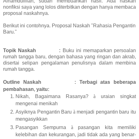
Alhamdulillah, sudah membuahkan hasil. Ada naskah
nonfiksi saya yang lolos diterbitkan dengan hanya membaca
proposal naskahnya.
Berikut ini contohnya. Proposal Naskah "Rahasia Pengantin
Baru."
Topik Naskah
:
Buku ini memaparkan persoalan
rumah tangga baru, dengan bahasa yang ringan dan akrab,
disertai selipan pengalaman penulisnya dalam membina
rumah tangga.
Outline Naskah
: Terbagi atas beberapa
pembahasan, yaitu:
Nikah, Bagaimana Rasanya?
à
uraian singkat
mengenai menikah
Asyiknya Pengantin Baru
à
menjadi pengantin baru itu
mengasyikkan
Pasangan Sempurna
à
pasangan kita memiliki
kelebihan dan kekurangan, jadi tidak ada yang benar-