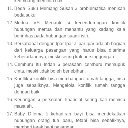
ketimbang meminta hak.
Beda Suku Memang Susah
à
problematika menikah
beda suku.
Mertua VS Menantu
à
kecenderungan konflik
hubungan mertua dan menantu yang kadang kala
berimbas pada hubungan suami istri.
Bersahabat dengan Ipar-Ipar
à
ipar-ipar adalah bagian
dari keluarga pasangan yang harus bisa diterima
keberadaannya, meski sering kali bersinggungan.
Cemburu Itu Indah
à
perasaan cemburu memupuk
cinta, meski tidak boleh berlebihan.
Konflik
à
konfilk bisa membangun rumah tangga, bisa
juga sebaliknya. Mengelola konflik rumah tangga
dengan baik.
Keuangan
à
persoalan financial sering kali memicu
masalah.
Baby Dilema
à
kehadiran bayi bisa mendekatkan
hubungan orang tua baru, tetapi bisa sebaliknya,
memberi jarak bagi pasangan.