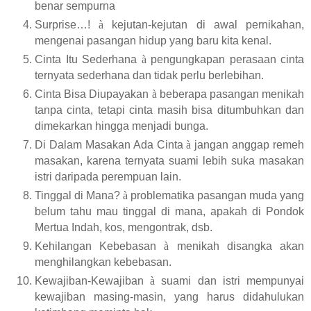
benar sempurna
Surprise…!
à
kejutan-kejutan di awal pernikahan,
mengenai pasangan hidup yang baru kita kenal.
Cinta Itu Sederhana
à
pengungkapan perasaan cinta
ternyata sederhana dan tidak perlu berlebihan.
Cinta Bisa Diupayakan
à
beberapa pasangan menikah
tanpa cinta, tetapi cinta masih bisa ditumbuhkan dan
dimekarkan hingga menjadi bunga.
Di Dalam Masakan Ada Cinta
à
jangan anggap remeh
masakan, karena ternyata suami lebih suka masakan
istri daripada perempuan lain.
Tinggal di Mana?
à
problematika pasangan muda yang
belum tahu mau tinggal di mana, apakah di Pondok
Mertua Indah, kos, mengontrak, dsb.
Kehilangan Kebebasan
à
menikah disangka akan
menghilangkan kebebasan.
Kewajiban-Kewajiban
à
suami dan istri mempunyai
kewajiban masing-masin, yang harus didahulukan