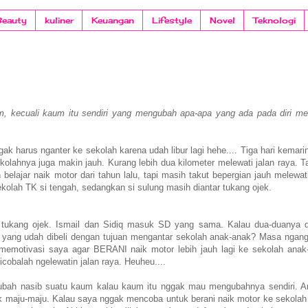
Beauty
kuliner
Keuangan
Lifestyle
Novel
Teknologi
, kecuali kaum itu sendiri yang mengubah apa-apa yang ada pada diri me
ggak harus nganter ke sekolah karena udah libur lagi hehe.... Tiga hari kemari
lahnya juga makin jauh. Kurang lebih dua kilometer melewati jalan raya. T
elajar naik motor dari tahun lalu, tapi masih takut bepergian jauh melewati
ekolah TK si tengah, sedangkan si sulung masih diantar tukang ojek.
 tukang ojek. Ismail dan Sidiq masuk SD yang sama. Kalau dua-duanya d
or yang udah dibeli dengan tujuan mengantar sekolah anak-anak? Masa ngang
memotivasi saya agar BERANI naik motor lebih jauh lagi ke sekolah anak
obalah ngelewatin jalan raya. Heuheu....
gubah nasib suatu kaum kalau kaum itu nggak mau mengubahnya sendiri. Ar
gak maju-maju. Kalau saya nggak mencoba untuk berani naik motor ke sekolah