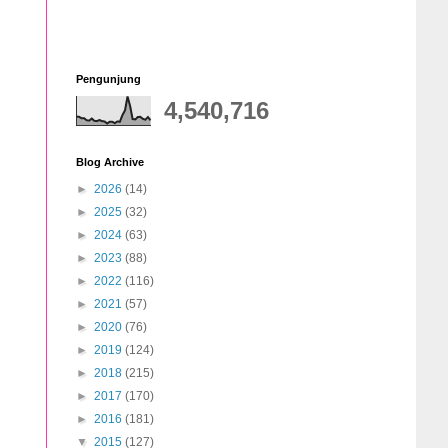
Pengunjung
4,540,716
Blog Archive
►
2026
(14)
►
2025
(32)
►
2024
(63)
►
2023
(88)
►
2022
(116)
►
2021
(57)
►
2020
(76)
►
2019
(124)
►
2018
(215)
►
2017
(170)
►
2016
(181)
▼
2015
(127)