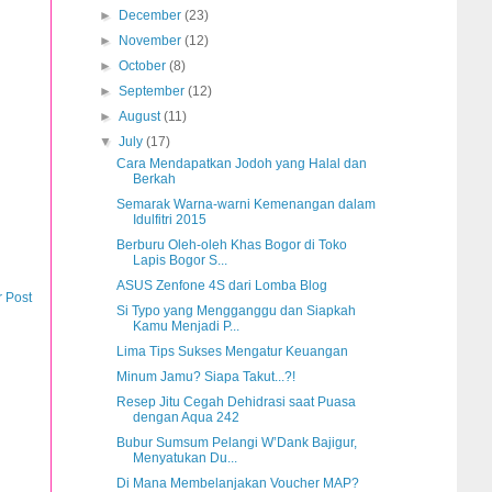
►
December
(23)
►
November
(12)
►
October
(8)
►
September
(12)
►
August
(11)
▼
July
(17)
Cara Mendapatkan Jodoh yang Halal dan
Berkah
Semarak Warna-warni Kemenangan dalam
Idulfitri 2015
Berburu Oleh-oleh Khas Bogor di Toko
Lapis Bogor S...
ASUS Zenfone 4S dari Lomba Blog
r Post
Si Typo yang Mengganggu dan Siapkah
Kamu Menjadi P...
Lima Tips Sukses Mengatur Keuangan
Minum Jamu? Siapa Takut...?!
Resep Jitu Cegah Dehidrasi saat Puasa
dengan Aqua 242
Bubur Sumsum Pelangi W’Dank Bajigur,
Menyatukan Du...
Di Mana Membelanjakan Voucher MAP?