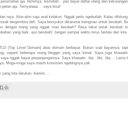
perumahan aja. Akhirnya, bismillah... pas bayar daftar ulang dan kekurangan
-pelan aja. Ternyataaa.... saya bisa!
lan raya. Alon-alon saja asal kelakon. Nggak perlu ngebutlah. Kalau dihitung
norak bergembira deh. Saya bersyukur dikaruniai keinginan untuk berubah. B
mu dengan orang yang nggak mau berubah? Rasa takut untuk berubah it
bahan yang baik, ayo berubah! Jangan sampai waktu terus berlalu dan kita
LD (Top Level Domain) alias domain berbayar. Bukan soal bayarnya, tap
log, seperti beberapa orang blogger yang saya kenal. Saya juga khawatir
saya nggak bayar perpanjangannya. Saya khawatir.. bla.. bla.. bla.... Lama 
innya. Moga-moga saya masih konsisten ngeblognya yak.
ang kita lakukan. Aamiin.....