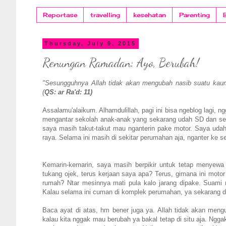
Reportase
travelling
kesehatan
Parenting
Thursday, July 9, 2015
Renungan Ramadan: Ayo, Berubah!
"Sesungguhnya Allah tidak akan mengubah nasib suatu kaum
(
QS: ar Ra'd: 11)
Assalamu'alaikum. Alhamdulillah, pagi ini bisa ngeblog lagi, n
mengantar sekolah anak-anak yang sekarang udah SD dan seko
saya masih takut-takut mau nganterin pake motor. Saya udah b
raya. Selama ini masih di sekitar perumahan aja, nganter ke s
Kemarin-kemarin, saya masih berpikir untuk tetap menyewa
tukang ojek, terus kerjaan saya apa? Terus, gimana ini mot
rumah? Ntar mesinnya mati pula kalo jarang dipake. Suami 
Kalau selama ini cuman di komplek perumahan, ya sekarang dic
Baca ayat di atas, hm bener juga ya. Allah tidak akan men
kalau kita nggak mau berubah ya bakal tetap di situ aja. Ng