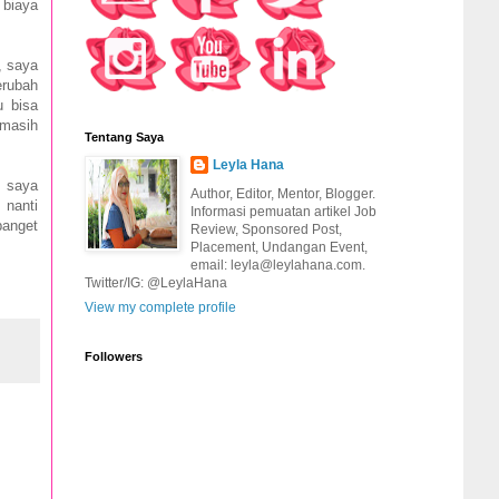
 biaya
, saya
erubah
u bisa
 masih
Tentang Saya
Leyla Hana
i saya
Author, Editor, Mentor, Blogger.
 nanti
Informasi pemuatan artikel Job
banget
Review, Sponsored Post,
Placement, Undangan Event,
email: leyla@leylahana.com.
Twitter/IG: @LeylaHana
View my complete profile
Followers