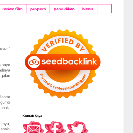
review film
properti
pendidikan
bisnis
reka."
n saya
adinya
 jalan
iantar
gur di
-anak.
Kontak Saya
tinya,
 anak-