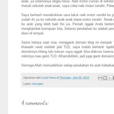
anak, ya selamanya begitu terus. Naik motor cuman di sekitar 
masuk sekolah anak-anak, saya coba naik motor sendiri. Pelan
Saya berhasil menaklukkan rasa takut naik motor sendiri ke ja
sudah 4x ya ke sekolah anak-anak bawa motor sendiri. Norak-
ke arah yang lebih baik lho ya. Pernah nggak Anda berte
menghambat kemajuan kita. Selama perubahan itu adalah peru
diam di tempat.
Sama halnya saat mau mengganti domain blog ini menjadi T
khawatir nanti setelah jadi TLD, saya malah berhenti ngeb
domainnya hilang lalu tulisan saya nggak bisa diakses karena 
mikirnya mau ganti TLD. Alhamdulillah, jadi juga ganti doma
Semoga Allah memudahkan setiap perubahan ke arah kebaikan y
Diposkan oleh
Leyla Hana
di
Thursday, July 09, 2015
Label:
renungan
4 comments: