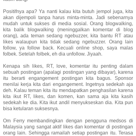
Positifnya apa? Ya nanti kalau kita butuh jempol juga, kita
akan dijempoli tanpa harus minta-minta. Jadi sebenarnya
mudah untuk sukses di media sosial. Orang blogwalking,
kita balik blogwalking (meninggalkan komentar di blog
orang), ada teman sedang ngebuzzer, kita bantu RT atau
likes walaupun kita tidak sedang ngebuzzer. Orang lain
follow, ya follow back. Kecuali online shop, saya malas
folbek. Setelah folbek, eh dia unfollow. Jiyaah.
Kenapa sih likes, RT, love, komentar itu penting dalam
sebuah postingan (apalagi postingan yang dibayar), karena
itu berarti engangement postingan kita bagus. Sponsor
menilai kerja kita dari engangement. Ingetnya sedekah aja
deh. Kalau teman kita itu mendapatkan penghasilan karena
kita ikut RT, likes, dan komen, kan sama aja kita kasih
sedekah ke dia. Kita ikut andil menyukseskan dia. Kita pun
bisa ketularan suksesnya.
Om Ferry membandingkan dengan pengguna medsos di
Malaysia yang sangat aktif likes dan komentar di postingan
orang lain. Sehingga ramailah setiap postingan itu. Terasa