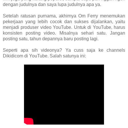
dengan judulnya dan saya lupa judulnya apa ya.
Setelah ratusan purnama, akhirnya Om Ferry menemukan
pekerjaan yang lebih cocok dan sukses dijalankan, yaitu
menjadi produser video YouTube. Untuk di YouTube, harus
konsisten posting video. Misalnya sehari satu. Jangan
posting satu, tahun depannya baru posting lagi.
Seperti apa sih videonya? Ya cuss saja ke channels
Dikidicom di YouTube. Salah satunya ini: