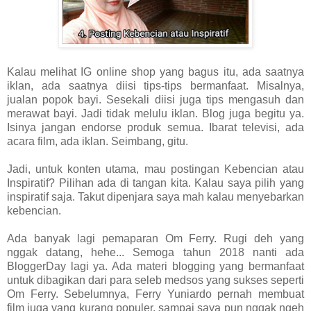
Kalau melihat IG online shop yang bagus itu, ada saatnya
iklan, ada saatnya diisi tips-tips bermanfaat. Misalnya,
jualan popok bayi. Sesekali diisi juga tips mengasuh dan
merawat bayi. Jadi tidak melulu iklan. Blog juga begitu ya.
Isinya jangan endorse produk semua. Ibarat televisi, ada
acara film, ada iklan. Seimbang, gitu.
Jadi, untuk konten utama, mau postingan Kebencian atau
Inspiratif? Pilihan ada di tangan kita. Kalau saya pilih yang
inspiratif saja. Takut dipenjara saya mah kalau menyebarkan
kebencian.
Ada banyak lagi pemaparan Om Ferry. Rugi deh yang
nggak datang, hehe... Semoga tahun 2018 nanti ada
BloggerDay lagi ya. Ada materi blogging yang bermanfaat
untuk dibagikan dari para seleb medsos yang sukses seperti
Om Ferry. Sebelumnya, Ferry Yuniardo pernah membuat
film juga yang kurang populer, sampai saya pun nggak ngeh