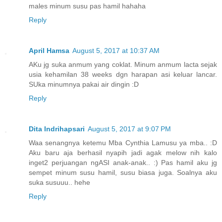
males minum susu pas hamil hahaha
Reply
April Hamsa
August 5, 2017 at 10:37 AM
AKu jg suka anmum yang coklat. Minum anmum lacta sejak
usia kehamilan 38 weeks dgn harapan asi keluar lancar.
SUka minumnya pakai air dingin :D
Reply
Dita Indrihapsari
August 5, 2017 at 9:07 PM
Waa senangnya ketemu Mba Cynthia Lamusu ya mba.. :D
Aku baru aja berhasil nyapih jadi agak melow nih kalo
inget2 perjuangan ngASI anak-anak.. :) Pas hamil aku jg
sempet minum susu hamil, susu biasa juga. Soalnya aku
suka susuuu.. hehe
Reply