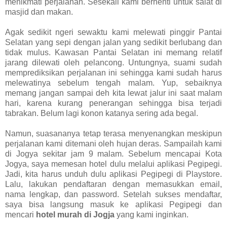
menikmati perjalanan. Sesekali kami berhenti untuk salat di
masjid dan makan.
Agak sedikit ngeri sewaktu kami melewati pinggir Pantai
Selatan yang sepi dengan jalan yang sedikit berlubang dan
tidak mulus. Kawasan Pantai Selatan ini memang relatif
jarang dilewati oleh pelancong. Untungnya, suami sudah
memprediksikan perjalanan ini sehingga kami sudah harus
melewatinya sebelum tengah malam. Yup, sebaiknya
memang jangan sampai deh kita lewat jalur ini saat malam
hari, karena kurang penerangan sehingga bisa terjadi
tabrakan. Belum lagi konon katanya sering ada begal.
Namun, suasananya tetap terasa menyenangkan meskipun
perjalanan kami ditemani oleh hujan deras. Sampailah kami
di Jogya sekitar jam 9 malam. Sebelum mencapai Kota
Jogya, saya memesan hotel dulu melalui aplikasi Pegipegi.
Jadi, kita harus unduh dulu aplikasi Pegipegi di Playstore.
Lalu, lakukan pendaftaran dengan memasukkan email,
nama lengkap, dan password. Setelah sukses mendaftar,
saya bisa langsung masuk ke aplikasi Pegipegi dan
mencari
hotel murah di Jogja
yang kami inginkan.