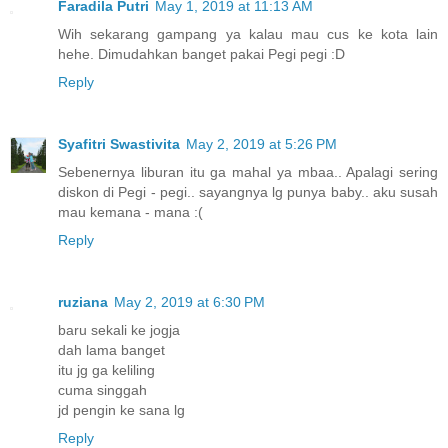
Faradila Putri
May 1, 2019 at 11:13 AM
Wih sekarang gampang ya kalau mau cus ke kota lain
hehe. Dimudahkan banget pakai Pegi pegi :D
Reply
Syafitri Swastivita
May 2, 2019 at 5:26 PM
Sebenernya liburan itu ga mahal ya mbaa.. Apalagi sering
diskon di Pegi - pegi.. sayangnya lg punya baby.. aku susah
mau kemana - mana :(
Reply
ruziana
May 2, 2019 at 6:30 PM
baru sekali ke jogja
dah lama banget
itu jg ga keliling
cuma singgah
jd pengin ke sana lg
Reply