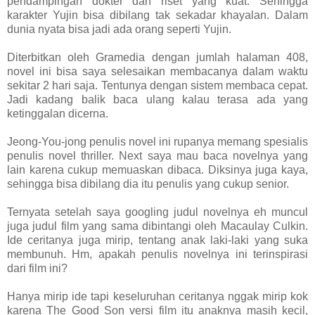
pendampingan dokter dan riset yang kuat. Sehingga
karakter Yujin bisa dibilang tak sekadar khayalan. Dalam
dunia nyata bisa jadi ada orang seperti Yujin.
Diterbitkan oleh Gramedia dengan jumlah halaman 408,
novel ini bisa saya selesaikan membacanya dalam waktu
sekitar 2 hari saja. Tentunya dengan sistem membaca cepat.
Jadi kadang balik baca ulang kalau terasa ada yang
ketinggalan dicerna.
Jeong-You-jong penulis novel ini rupanya memang spesialis
penulis novel thriller. Next saya mau baca novelnya yang
lain karena cukup memuaskan dibaca. Diksinya juga kaya,
sehingga bisa dibilang dia itu penulis yang cukup senior.
Ternyata setelah saya googling judul novelnya eh muncul
juga judul film yang sama dibintangi oleh Macaulay Culkin.
Ide ceritanya juga mirip, tentang anak laki-laki yang suka
membunuh. Hm, apakah penulis novelnya ini terinspirasi
dari film ini?
Hanya mirip ide tapi keseluruhan ceritanya nggak mirip kok
karena The Good Son versi film itu anaknya masih kecil,