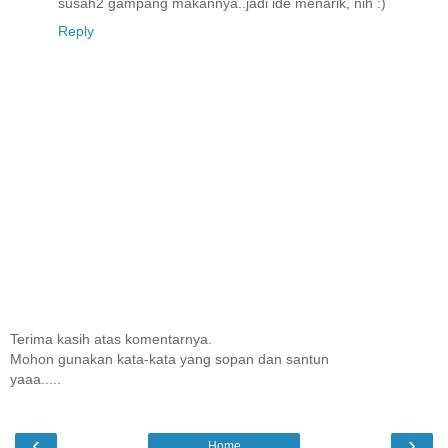
susah2 gampang makannya..jadi ide menarik, nih :)
Reply
Terima kasih atas komentarnya.
Mohon gunakan kata-kata yang sopan dan santun
yaaa.....
‹
›
Home