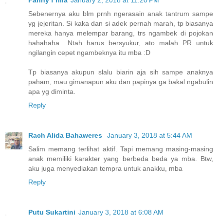
Fanny f nila
January 2, 2018 at 11:20 PM
Sebenernya aku blm prnh ngerasain anak tantrum sampe
yg jejeritan. Si kaka dan si adek pernah marah, tp biasanya
mereka hanya melempar barang, trs ngambek di pojokan
hahahaha.. Ntah harus bersyukur, ato malah PR untuk
ngilangin cepet ngambeknya itu mba :D
Tp biasanya akupun slalu biarin aja sih sampe anaknya
paham, mau gimanapun aku dan papinya ga bakal ngabulin
apa yg diminta.
Reply
Rach Alida Bahaweres
January 3, 2018 at 5:44 AM
Salim memang terlihat aktif. Tapi memang masing-masing
anak memiliki karakter yang berbeda beda ya mba. Btw,
aku juga menyediakan tempra untuk anakku, mba
Reply
Putu Sukartini
January 3, 2018 at 6:08 AM