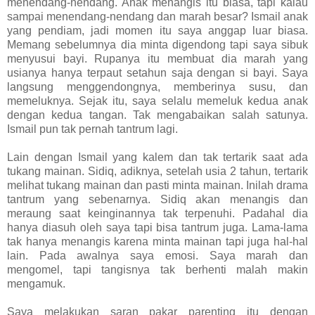
menendang-nendang. Anak menangis itu biasa, tapi kalau
sampai menendang-nendang dan marah besar? Ismail anak
yang pendiam, jadi momen itu saya anggap luar biasa.
Memang sebelumnya dia minta digendong tapi saya sibuk
menyusui bayi. Rupanya itu membuat dia marah yang
usianya hanya terpaut setahun saja dengan si bayi. Saya
langsung menggendongnya, memberinya susu, dan
memeluknya. Sejak itu, saya selalu memeluk kedua anak
dengan kedua tangan. Tak mengabaikan salah satunya.
Ismail pun tak pernah tantrum lagi.
Lain dengan Ismail yang kalem dan tak tertarik saat ada
tukang mainan. Sidiq, adiknya, setelah usia 2 tahun, tertarik
melihat tukang mainan dan pasti minta mainan. Inilah drama
tantrum yang sebenarnya. Sidiq akan menangis dan
meraung saat keinginannya tak terpenuhi. Padahal dia
hanya diasuh oleh saya tapi bisa tantrum juga. Lama-lama
tak hanya menangis karena minta mainan tapi juga hal-hal
lain. Pada awalnya saya emosi. Saya marah dan
mengomel, tapi tangisnya tak berhenti malah makin
mengamuk.
Saya melakukan saran pakar parenting itu dengan