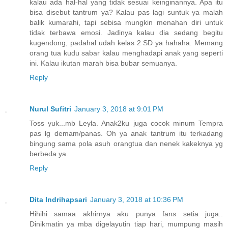
kalau ada hal-hal yang tidak sesuai keinginannya. Apa itu
bisa disebut tantrum ya? Kalau pas lagi suntuk ya malah
balik kumarahi, tapi sebisa mungkin menahan diri untuk
tidak terbawa emosi. Jadinya kalau dia sedang begitu
kugendong, padahal udah kelas 2 SD ya hahaha. Memang
orang tua kudu sabar kalau menghadapi anak yang seperti
ini. Kalau ikutan marah bisa bubar semuanya.
Reply
Nurul Sufitri
January 3, 2018 at 9:01 PM
Toss yuk...mb Leyla. Anak2ku juga cocok minum Tempra
pas lg demam/panas. Oh ya anak tantrum itu terkadang
bingung sama pola asuh orangtua dan nenek kakeknya yg
berbeda ya.
Reply
Dita Indrihapsari
January 3, 2018 at 10:36 PM
Hihihi samaa akhirnya aku punya fans setia juga..
Dinikmatin ya mba digelayutin tiap hari, mumpung masih