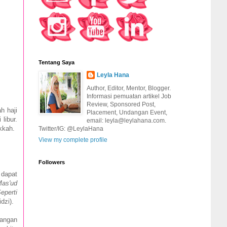
Tentang Saya
Leyla Hana
Author, Editor, Mentor, Blogger.
Informasi pemuatan artikel Job
Review, Sponsored Post,
h haji
Placement, Undangan Event,
libur.
email: leyla@leylahana.com.
ekkah.
Twitter/IG: @LeylaHana
View my complete profile
Followers
 dapat
Mas'ud
eperti
idzi).
Jangan