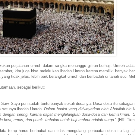
kukan perjalanan umroh dalam rangka menunggu giliran berhaji. Umroh adala
ember, kita juga bisa melakukan ibadah Umroh karena memiliki banyak hari 
 yang tidak jelas, lebih baik berangkat umroh dan beribadah di tanah suci M
tamaan, sebagai berikut:
ah Saw. Saya pun sudah tentu banyak sekali dosanya. Dosa-dosa itu sebagian
ah satunya ibadah Umroh.
Dalam hadist yang diriwayatkan oleh Abdullah bin 
h dengan sering, karena dapat menghilangkan dosa-dosa dan kemiskinan. S
a besi, emas, dan perak. Imbalan untuk haji mabrur adalah surga.
" (HR. Tirm
a tetap harus bertaubat dan tidak mengulangi perbuatan dosa itu lagi. 