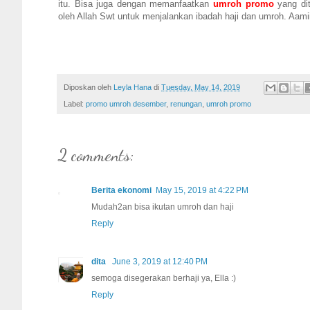
itu. Bisa juga dengan memanfaatkan
umroh promo
yang dit
oleh Allah Swt untuk menjalankan ibadah haji dan umroh. Aamii
Diposkan oleh
Leyla Hana
di
Tuesday, May 14, 2019
Label:
promo umroh desember
,
renungan
,
umroh promo
2 comments:
Berita ekonomi
May 15, 2019 at 4:22 PM
Mudah2an bisa ikutan umroh dan haji
Reply
dita
June 3, 2019 at 12:40 PM
semoga disegerakan berhaji ya, Ella :)
Reply