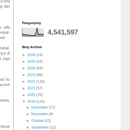
a kita
gi dan
Pengunjung
b, ada
4,541,597
empat-
dhah.
Blog Archive
mahal,
nya di
►
2026
(14)
a juga
►
2025
(32)
►
2024
(63)
►
2023
(88)
ad itu
►
2022
(116)
nyuruh
►
2021
(57)
►
2020
(76)
anita,
▼
2019
(124)
►
December
(17)
►
November
(9)
►
October
(13)
 besar
►
September
(12)