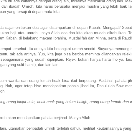
kita itu ada kaitannya dengan orang lain, misalnya menzalimi orang lain. Mak
 dari ibadah Umroh, kita harus berusaha menjadi muslim yang lebih baik la
un yang tersaji di depan mata kita.
 ada sajamenitipkan doa agar disampaikan di depan Kabah. Mengapa? Seba
ukan haji atau umroh. Insya Allah doa-doa kita akan mudah dikabulkan. T
alam Kabah, di belakang makam Ibrahim, Muzdalifah dan Minna, serta di Rau
n tempat tersebut. Itu artinya kita berangkat umroh sendiri. Biayanya memang 
entu tak ada artinya. Yup, kita juga bisa berdoa meminta dilancarkan rejeki
 sebagaimana yang sudah dijanjikan. Rejeki bukan hanya harta lho ya, bis
an yang sulit hamil), dan lain-lain.
m wanita dan orang lemah tidak bisa ikut berperang. Padahal, pahala jih
ng. Nah, agar tetap bisa mendapatkan pahala jihad itu, Rasulullah Saw me
roh.
ng-orang lanjut usia, anak-anak yang belum baligh, orang-orang lemah dan w
mroh akan mendapatkan pahala berjihad. Masya Allah.
a lain, utamakan beribadah umroh terlebih dahulu melihat keutamaannya yang