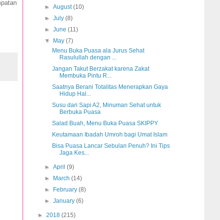
mpatan
►
August
(10)
►
July
(8)
►
June
(11)
▼
May
(7)
Menu Buka Puasa ala Jurus Sehat
Rasulullah dengan ...
Jangan Takut Berzakat karena Zakat
Membuka Pintu R...
Saatnya Berani Totalitas Menerapkan Gaya
Hidup Hal...
Susu dari Sapi A2, Minuman Sehat untuk
Berbuka Puasa
Salad Buah, Menu Buka Puasa SKIPPY
Keutamaan Ibadah Umroh bagi Umat Islam
Bisa Puasa Lancar Sebulan Penuh? Ini Tips
Jaga Kes...
►
April
(9)
►
March
(14)
►
February
(8)
►
January
(6)
►
2018
(215)