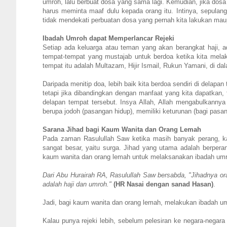
umroh, lalu berbuat dosa yang sama lagi. Kemudian, jika dosa 
harus meminta maaf dulu kepada orang itu. Intinya, sepulang
tidak mendekati perbuatan dosa yang pernah kita lakukan maup
Ibadah Umroh dapat Memperlancar Rejeki
Setiap ada keluarga atau teman yang akan berangkat haji,
tempat-tempat yang mustajab untuk berdoa ketika kita melak
tempat itu adalah Multazam, Hijir Ismail, Rukun Yamani, di d
Daripada menitip doa, lebih baik kita berdoa sendiri di delapa
tetapi jika dibandingkan dengan manfaat yang kita dapatkan, t
delapan tempat tersebut. Insya Allah, Allah mengabulkannya
berupa jodoh (pasangan hidup), memiliki keturunan (bagi pasang
Sarana Jihad bagi Kaum Wanita dan Orang Lemah
Pada zaman Rasulullah Saw ketika masih banyak perang, kau
sangat besar, yaitu surga. Jihad yang utama adalah berpera
kaum wanita dan orang lemah untuk melaksanakan ibadah um
Dari Abu Hurairah RA, Rasulullah Saw bersabda, "Jihadnya ora
adalah haji dan umroh."
(HR Nasai dengan sanad Hasan)
.
Jadi, bagi kaum wanita dan orang lemah, melakukan ibadah u
Kalau punya rejeki lebih, sebelum pelesiran ke negara-negar