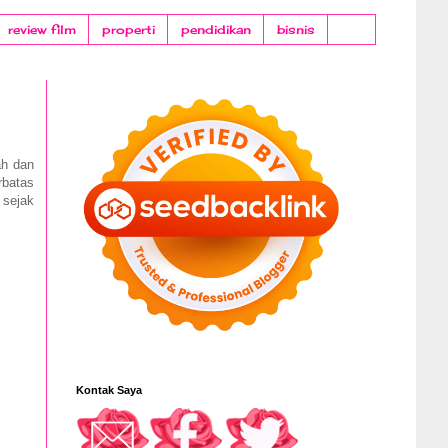
review film
properti
pendidikan
bisnis
ah dan
rbatas
 sejak
Kontak Saya