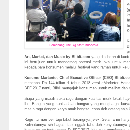
A
(
g
k
I
I
K
K
Pemenang The Big Start Indonesia
B
p
Art, Market, dan Music by Blibli.com
yang diadakan di kantor
ini bertujuan untuk mendorong potensi merk lokal untuk me
kepada para konsumen melalui festival yang ramah untuk kel
Kusumo Martanto, Chief Executive Officer (CEO) Blibli.
mencapai Rp 144 triliun di tahun 2018 versi eMarketer. Hara
BFF 2017 nanti, Blibli mengajak konsumen untuk melihat dan m
Siapa yang masih suka ragu dengan kualitas merk lokal, hayo
lho. Bangsa yang kuat adalah bangsa yang menghargai karya
masih ragu dengan karya anak bangsa, coba deh datang saja 
Ragu itu mau beli tapi takut barangnya jelek. Selama ini hany
Kelihatannya sih bagus, tapi nggak tahu deh kenyataannya g
itupun belum tentu benar. Di BFF 2017, kita bisa merabanya 