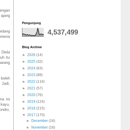
dengan
 ajang
Pengunjung
4,537,499
bidang
onesia
Blog Archive
 Diela
►
2026
(14)
uh itu
►
2025
(32)
barang
►
2024
(63)
►
2023
(88)
 boleh
►
2022
(116)
 Jadi,
►
2021
(57)
►
2020
(76)
ma ini
►
2019
(124)
 kayu,
►
2018
(215)
ondro,
▼
2017
(170)
►
December
(16)
►
November
(16)