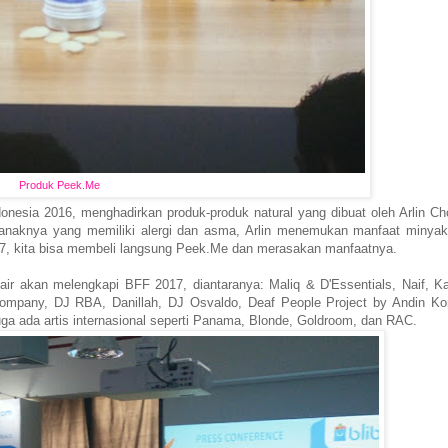
Produk Peek.Me
nesia 2016, menghadirkan produk-produk natural yang dibuat oleh Arlin Ch
k anaknya yang memiliki alergi dan asma, Arlin menemukan manfaat minyak 
17, kita bisa membeli langsung Peek.Me dan merasakan manfaatnya.
ir akan melengkapi BFF 2017, diantaranya: Maliq & D'Essentials, Naif, Ka
pany, DJ RBA, Danillah, DJ Osvaldo, Deaf People Project by Andin Ko
a ada artis internasional seperti Panama, Blonde, Goldroom, dan RAC.