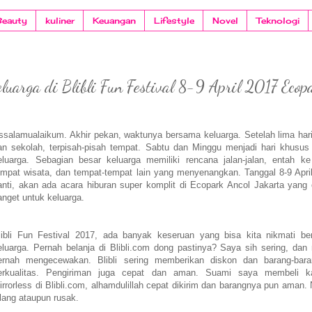
Beauty
kuliner
Keuangan
Lifestyle
Novel
Teknologi
uarga di Blibli Fun Festival 8-9 April 2017 Ecop
ssalamualaikum. Akhir pekan, waktunya bersama keluarga. Setelah lima hari
an sekolah, terpisah-pisah tempat. Sabtu dan Minggu menjadi hari khusus
eluarga. Sebagian besar keluarga memiliki rencana jalan-jalan, entah ke
empat wisata, dan tempat-tempat lain yang menyenangkan. Tanggal 8-9 Apri
anti, akan ada acara hiburan super komplit di Ecopark Ancol Jakarta yang
anget untuk keluarga.
libli Fun Festival 2017, ada banyak keseruan yang bisa kita nikmati b
eluarga. Pernah belanja di Blibli.com dong pastinya? Saya sih sering, dan
ernah mengecewakan. Blibli sering memberikan diskon dan barang-bar
erkualitas. Pengiriman juga cepat dan aman. Suami saya membeli k
irrorless di Blibli.com, alhamdulillah cepat dikirim dan barangnya pun aman.
ilang ataupun rusak.