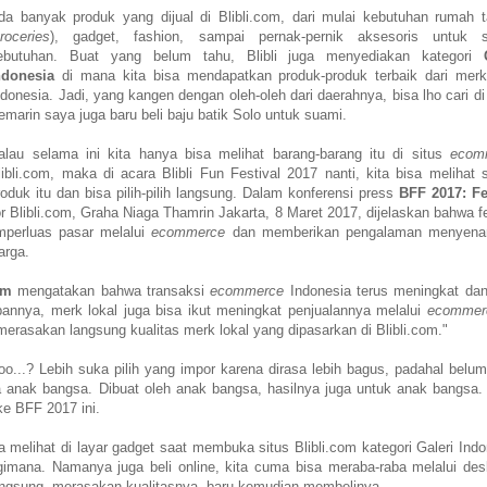
da banyak produk yang dijual di Blibli.com, dari mulai kebutuhan rumah 
roceries
), gadget, fashion, sampai pernak-pernik aksesoris untuk 
ebutuhan. Buat yang belum tahu, Blibli juga menyediakan kategori
ndonesia
di mana kita bisa mendapatkan produk-produk terbaik dari merk
ndonesia. Jadi, yang kangen dengan oleh-oleh dari daerahnya, bisa lho cari di B
emarin saya juga baru beli baju batik Solo untuk suami.
alau selama ini kita hanya bisa melihat barang-barang itu di situs
ecom
libli.com, maka di acara Blibli Fun Festival 2017 nanti, kita bisa melihat
roduk itu dan bisa pilih-pilih langsung. Dalam konferensi press
BFF 2017: Fe
 Blibli.com, Graha Niaga Thamrin Jakarta, 8 Maret 2017, dijelaskan bahwa fe
mperluas pasar melalui
ecommerce
dan memberikan pengalaman menyena
uarga.
com
mengatakan bahwa transaksi
ecommerce
Indonesia terus meningkat da
pannya, merk lokal juga bisa ikut meningkat penjualannya melalui
ecommer
erasakan langsung kualitas merk lokal yang dipasarkan di Blibli.com."
o...? Lebih suka pilih yang impor karena dirasa lebih bagus, padahal belum
 anak bangsa. Dibuat oleh anak bangsa, hasilnya juga untuk anak bangsa.
ke BFF 2017 ini.
a melihat di layar gadget saat membuka situs Blibli.com kategori Galeri Indo
imana. Namanya juga beli online, kita cuma bisa meraba-raba melalui desk
langsung, merasakan kualitasnya, baru kemudian membelinya.