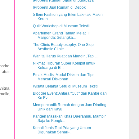
[Properti] Rumah Dijual di Surabaya
[Properti] Jual Rumah di Depok
5 Item Fashion yang Bikin Laki-laki Makin
Keren
Quilt Workshop di Museum Tekstil
Apartemen Grand Taman Melati II
Margonda: Selangka...
The Clinic Beautylosophy: One Stop
Aesthetic Clinic
Wanita Harus Kuat dan Mandiri, Tapi.....
Nikmati Hiburan Super Komplit untuk
ondro.
Keluarga di Bl...
atsiri
Emak Modis, Modal Diskon dan Tips
Mencari Diskonan
Wisata Belanja Seru di Museum Tekstil
hitna,
Blogger Event: Antara "Cuti" dari Kantor dan
malla,
Ke Ev...
Mempercantik Rumah dengan Jam Dinding
Unik dari Kayu
Kangen Masakan Khas Daerahmu, Mampir
Saja ke Kongk...
Kenali Jenis Topi Pria yang Umum
Digunakan Sehari-...