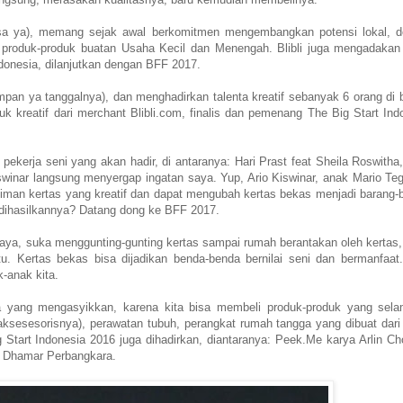
ngsa ya), memang sejak awal berkomitmen mengembangkan potensi lokal, 
 produk-produk buatan Usaha Kecil dan Menengah. Blibli juga mengadakan
Indonesia, dilanjutkan dengan BFF 2017.
mpan ya tanggalnya), dan menghadirkan talenta kreatif sebanyak 6 orang di 
k kreatif dari merchant Blibli.com, finalis dan pemenang The Big Start Ind
pekerja seni yang akan hadir, di antaranya: Hari Prast feat Sheila Roswitha,
winar langsung menyergap ingatan saya. Yup, Ario Kiswinar, anak Mario Teg
niman kertas yang kreatif dan dapat mengubah kertas bekas menjadi barang-
g dihasilkannya? Datang dong ke BFF 2017.
 saya, suka menggunting-gunting kertas sampai rumah berantakan oleh kertas,
. Kertas bekas bisa dijadikan benda-benda bernilai seni dan bermanfaat.
k-anak kita.
a yang mengasyikkan, karena kita bisa membeli produk-produk yang sela
n aksesesorisnya), perawatan tubuh, perangkat rumah tangga yang dibuat dari
Start Indonesia 2016 juga dihadirkan, diantaranya: Peek.Me karya Arlin Ch
ya Dhamar Perbangkara.