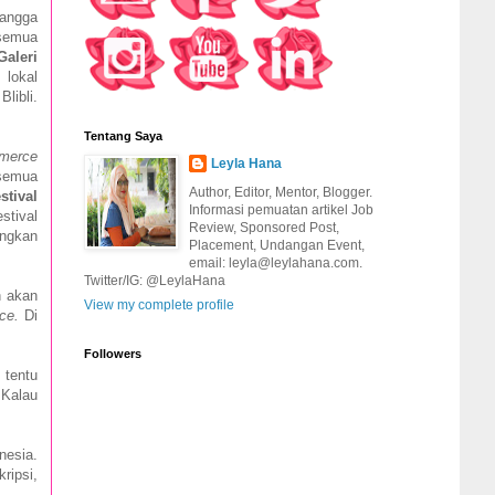
tangga
semua
Galeri
 lokal
libli.
Tentang Saya
merce
Leyla Hana
 semua
Author, Editor, Mentor, Blogger.
stival
Informasi pemuatan artikel Job
stival
Review, Sponsored Post,
ngkan
Placement, Undangan Event,
email: leyla@leylahana.com.
Twitter/IG: @LeylaHana
n akan
View my complete profile
ce.
Di
Followers
 tentu
 Kalau
nesia.
ripsi,