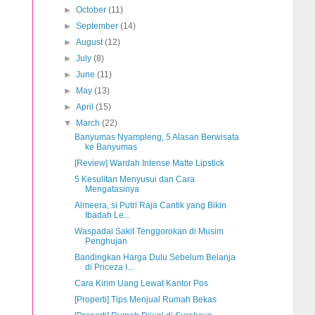
►
October
(11)
►
September
(14)
►
August
(12)
►
July
(8)
►
June
(11)
►
May
(13)
►
April
(15)
▼
March
(22)
Banyumas Nyampleng, 5 Alasan Berwisata
ke Banyumas
[Review] Wardah Intense Matte Lipstick
5 Kesulitan Menyusui dan Cara
Mengatasinya
Almeera, si Putri Raja Cantik yang Bikin
Ibadah Le...
Waspadai Sakit Tenggorokan di Musim
Penghujan
Bandingkan Harga Dulu Sebelum Belanja
di Priceza I...
Cara Kirim Uang Lewat Kantor Pos
[Properti] Tips Menjual Rumah Bekas