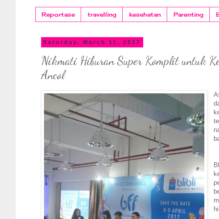
Reportase
travelling
kesehatan
Parenting
Saturday, March 11, 2017
Nikmati Hiburan Super Komplit untuk Kel
Ancol
A
d
k
t
n
b
B
k
p
b
m
h