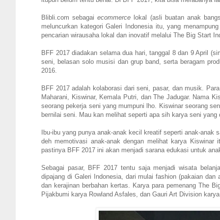
Blibli.com sebagai
ecommerce
lokal (asli buatan anak ba
meluncurkan kategori Galeri Indonesia itu, yang menampung
pencarian wirausaha lokal dan inovatif melalui The Big Start 
BFF 2017 diadakan selama dua hari, tanggal 8 dan 9 April (si
seni, belasan solo musisi dan grup band, serta beragam produ
2016.
BFF 2017 adalah kolaborasi dari seni, pasar, dan musik. Para 
Maharani, Kiswinar, Kemala Putri, dan The Jadugar. Nama Kis
seorang pekerja seni yang mumpuni lho. Kiswinar seorang se
bernilai seni. Mau kan melihat seperti apa sih karya seni yan
Ibu-ibu yang punya anak-anak kecil kreatif seperti anak-anak
deh memotivasi anak-anak dengan melihat karya Kiswinar itu
pastinya BFF 2017 ini akan menjadi sarana edukasi untuk ana
Sebagai pasar, BFF 2017 tentu saja menjadi wisata belanj
dipajang di Galeri Indonesia, dari mulai fashion (pakaian da
dan kerajinan berbahan kertas. Karya para pemenang The Big 
Pijakbumi karya Rowland Asfales, dan Gauri Art Division kar