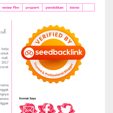
review film
properti
pendidikan
bisnis
ark
 kerja
 untuk
 mall,
l 2017
 cocok
ersama
 nggak
angnya
amera
Kontak Saya
 Nggak