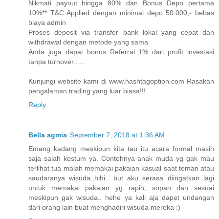
Nikmati payout hingga 80% dan Bonus Depo pertama
10%** T&C Applied dengan minimal depo 50.000,- bebas
biaya admin
Proses deposit via transfer bank lokal yang cepat dan
withdrawal dengan metode yang sama
Anda juga dapat bonus Referral 1% dari profit investasi
tanpa turnover......
Kunjungi website kami di www.hashtagoption.com Rasakan
pengalaman trading yang luar biasa!!!
Reply
Bella agmia
September 7, 2018 at 1:36 AM
Emang kadang meskipun kita tau itu acara formal masih
saja salah kostum ya. Contohnya anak muda yg gak mau
terlihat tua malah memakai pakaian kasual saat teman atau
saudaranya wisuda..hihi.. but aku serasa diingatkan lagi
untuk memakai pakaian yg rapih, sopan dan sesuai
meskipun gak wisuda.. hehe ya kali aja dapet undangan
dari orang lain buat menghadiri wisuda mereka :)