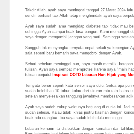
Takdir Allah, ayah saya meninggal tanggal 27 Maret 2024 lal
sendiri berhasil tapi Allah tetap menghendaki ayah saya berp
Ayah saya sudah lama mengidap diabetes tapi tidak mau ber
sehingga Ayah sampai tidak bisa bangun. Kami memanggil do
saya dengan mengambil jaringan yang mati. Seminggu setelah 
Sungguh tak menyangka ternyata cepat sekali ya kepergian A
saja seperti baru kemarin saya mengobrol dengan Ayah.
Sehari sebelum meninggal pun, saya masih memiliki harapa
tulisan. Ayah saya sempat memprotes karena saya "main hape
tulisan berjudul
Inspirasi OOTD Lebaran Non Hijab yang Mo
Ternyata benar seperti kata senior saya dulu. Setua apa pun o
sudah kelebihan 10 tahun kalau dari ukuran rata-rata batas 
setelah menyelesaikan tanggung jawabnya membesarkan adik b
Ayah saya sudah cukup waktunya berjuang di dunia ini. Jadi
sudah selesai. Kalau tidak ikhlas justru kasihan dengan kon
tidak ada orangtua. Ibu saya sudah lebih dulu meninggal.
Lebaran kemarin itu disibukkan dengan kematian dan tahlilan
Baru beberapa hari jelang lebaran saya pesan baju yang untun