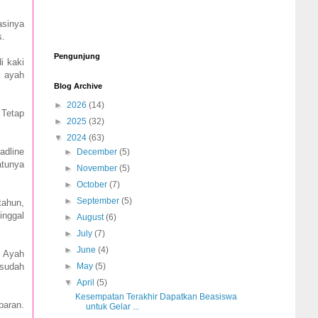
asinya
s.
Pengunjung
i kaki
i ayah
Blog Archive
►
2026
(14)
 Tetap
►
2025
(32)
▼
2024
(63)
adline
►
December
(5)
atunya
►
November
(5)
►
October
(7)
►
September
(5)
tahun,
inggal
►
August
(6)
►
July
(7)
►
June
(4)
s Ayah
 sudah
►
May
(5)
▼
April
(5)
Kesempatan Terakhir Dapatkan Beasiswa
baran.
untuk Gelar ...