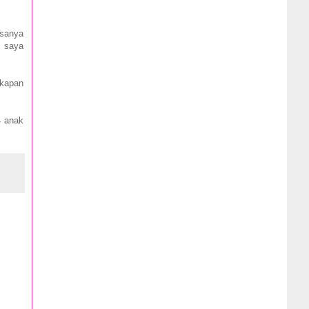
asanya
i saya
 kapan
4 anak