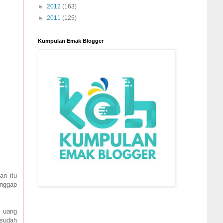
►
2012
(163)
►
2011
(125)
Kumpulan Emak Blogger
an itu
anggap
n uang
 sudah