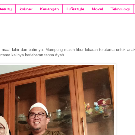
Beauty
kuliner
Keuangan
Lifestyle
Novel
Teknologi
hon maaf lahir dan batin ya. Mumpung masih libur lebaran terutama untuk ana
ertama kalinya berlebaran tanpa Ayah.