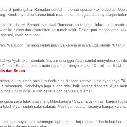
u atau di pertengahan Ramadan setelah melewati operasi kaki diabetes. Oper
ulang. Kondisinya drop karena tidak mau makan dan gula darahnya terjun beba
obat ke dokter. Sampai pas awal Ramadan itu terdapat luka cukup parah d
kter ke rumah dan disarankan ke rumah sakit. Dokter pun mengoperasi kak
operasi, Ayah berpulang.
yah. Walaupun memang sudah jalannya karena usianya juga sudah 70 tahun.
n bahwa Ayah akan sembuh. Saya menunggui Ayah sambil menyelesaikan de
" terus. Padahal bukan main hape tapi menyelesaikan DL tulisan. Salah s
dis dan Sopan
.
rangtua kita, tetap saja kita tidak siap ditinggalkannya. Usia ayah saya 70 
usia seseorang. Kondisinya juga sudah tidak baik karena diabetes. Ayah men
ungsu. Si bungsu sudah bekerja dan baru saja dilamar.
 mengapa saya tidak bisa mengikhlaskannya? Saya harus ikhlas, karena tuga
disi tubuh Ayah sudah sakit-sakitan. Meskipun lebaran rasanya hampa karena
, sehingga saya tidak semangat lagi mencari baju lebaran dan kebutuhan le
gnya bisa datang tepat waktu.