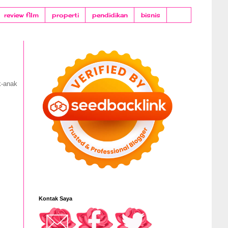
review film
properti
pendidikan
bisnis
k-anak
Kontak Saya