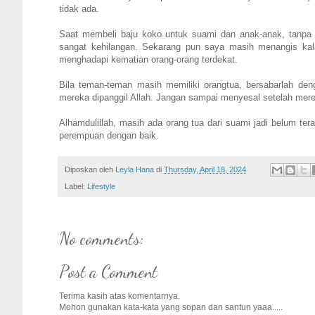
tidak ada.
Saat membeli baju koko untuk suami dan anak-anak, tanpa 
sangat kehilangan. Sekarang pun saya masih menangis kala
menghadapi kematian orang-orang terdekat.
Bila teman-teman masih memiliki orangtua, bersabarlah deng
mereka dipanggil Allah. Jangan sampai menyesal setelah mere
Alhamdulillah, masih ada orang tua dari suami jadi belum t
perempuan dengan baik.
Diposkan oleh
Leyla Hana
di
Thursday, April 18, 2024
Label:
Lifestyle
No comments:
Post a Comment
Terima kasih atas komentarnya.
Mohon gunakan kata-kata yang sopan dan santun yaaa.....