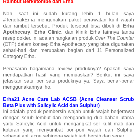
Rambut Berketombe dari Erha
Nah, saat ini sudah kurang lebih 1 bulan saya
#TerjebakErha mengenakan paket perawatan kulit wajah
dan rambut tersebut. Produk tersebut bisa dibeli di
Erha
Apothecary
,
Erha Clinic
, dan klinik Erha lainnya tanpa
resep dokter. Ini adalah rangkaian produk
Over The Counter
(OTP) dalam konsep Erha Apothecary yang bisa digunakan
sehari-hari dan merupakan bagian dari 11 Personalized
Category Erha.
Penasaran bagaimana review produknya? Apakah saya
mendapatkan hasil yang memuaskan? Berikut ini saya
jelaskan satu per satu produknya ya. Saya benar-benar
menggunakannya lho.
Erha21 Acne Care Lab ACSB (Acne Cleanser Scrub
Beta Plus with Salicylic Acid dan Sulphur)
Ini adalah produk pembersih wajah untuk wajah berjerawat
dengan scrub lembut dan mengandung dua bahan utama
yaitu Salicylic Acid untuk mengangkat sel kulit mati dan
kotoran yang menyumbat pori-pori wajah dan Sulphur
sebagai anti acne sehingga wajah jadi bersih dan segar.