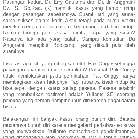
Pasangan kedua, Dr. Erry Gautama dan Dr. dr. Anggraini
Dwi S., Sp.Rad. (K) memiliki kasus yang hampir mirip
dengan pasangan sebelumnya. Suami istri yang sama-
sama sukses dalam karir. Akan tetapi pada suatu waktu
mereka mengalami semacam kegamangan dalam hidup.
Rumah tangga pun terasa hambar. Apa yang salah?
Rasanya tak ada yang salah. Sampai kemudian Bu
Anggraini mengikuti Bootcamp, yang diikuti pula oleh
suaminya.
Inspirasi apa sih yang dibagikan oleh Pak Onggy sehingga
pasangan suami istri itu tercerahkan? Padahal, Pak Onggy
tidak memfokuskan pada pernikahan. Pak Onggy hanya
membagikan kisah hidupnya. Tapi rupanya kisah hidup itu
bisa tepat dengan kasus setiap peserta. Peserta terakhir
yang memberikan testimoni adalah Yulianto SE, seorang
pemuda yang pernah hampir bunuh diri karena gagal dalam
bisnis.
Belakangan ini banyak kasus orang bunuh diri. Betapa
mudahnya bunuh diri karena mengalami peristiwa-peristiwa
yang menyakitkan. Yulianto menceritakan penderitaannya
yang ditinggalkan oleh bapaknya di usia 4 tahun. Ibunya