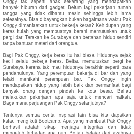
Onggy tak seperti anak sekarang yang mendapatkan
banyak hiburan dari gadget. Belum lagi pekerjaan rumah
tangga yang tidak dibantu mesin sehingga lebih lama
selesainya. Bisa dibayangkan bukan bagaimana waktu Pak
Onggy dimanfaatkan untuk bekerja keras? Kehidupan yang
keras itulah yang membuatnya berani memutuskan untuk
pergi dari Tarakan ke Surabaya dan bertahan hidup sendiri
tanpa bantuan materi dari orangtua.
Bagi Pak Onggy, kerja keras itu hal biasa. Hidupnya sejak
kecil selalu bekerja keras. Beliau memutuskan pergi ke
Surabaya karena tak mau hidupnya berakhir seperti para
pendahulunya. Yang perempuan bekerja di bar dan yang
lelaki menikahi perempuan bar. Pak Onggy ingin
mendapatkan hidup yang lebih baik dan bermanfaat bagi
banyak orang dengan pindah ke kota besar. Beliau
melakukan pekerjaan apa saja untuk mencari nafkah.
Bagaimana perjuangan Pak Onggy selanjutnya?
Tentunya semua cerita inspirasi lain bisa kita dapatkan
kalau mengikuti Bootcamp. Apa yang membuat Pak Onggy
berhasil adalah sikap menjaga integritas dan tidak
mengeluh terhadap apa pun. Beliau belajar dari ayahnya