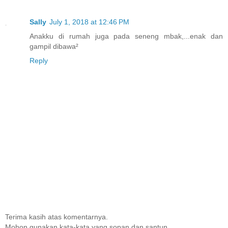
Sally
July 1, 2018 at 12:46 PM
Anakku di rumah juga pada seneng mbak,...enak dan
gampil dibawa²
Reply
Terima kasih atas komentarnya.
Mohon gunakan kata-kata yang sopan dan santun