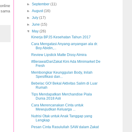
►
September
(11)
online
a sama
►
August
(16)
►
July
(17)
►
June
(15)
▼
May
(26)
Kinerja BPJS Kesehatan Tahun 2017
Cara Mengatasi Anyang-anyangan ala dr.
Boy Abidin,...
Review Lipstick Matte Dissy Almira
#BerawalDariZakat Kini Ada Minimarket De
Fresh
Membongkar Keunggulan Body, Inilah
Spesifikasi dan...
Bebelac GO! Bekal Aktivitas Salim di Luar
Rumah
Tips Mendapatkan Merchandise Piala
Dunia 2018 Asli
Cara Merencanakan Cinta untuk
Mewujudkan Keluarga ...
Nutrisi Otak untuk Anak Tanggap yang
Lengkap
Pesan Cinta Rasulullah SAW dalam Zakat