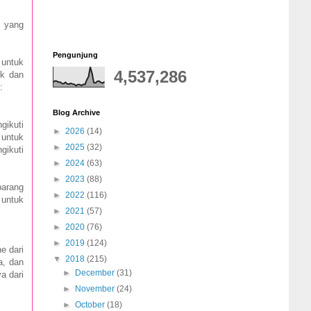
n yang
Pengunjung
 untuk
4,537,286
ik dan
:
Blog Archive
gikuti
►
2026
(14)
 untuk
►
2025
(32)
gikuti
►
2024
(63)
►
2023
(88)
barang
►
2022
(116)
 untuk
►
2021
(57)
►
2020
(76)
►
2019
(124)
e dari
▼
2018
(215)
a, dan
►
December
(31)
a dari
►
November
(24)
►
October
(18)