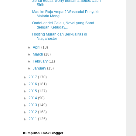
Sehat Bebas Worry bersama Softex Daun
Sirih
Mau ke Raja Ampat? Waspadai Penyakit
Malaria Mengi...
Ondel-ondel Galau, Novel yang Sarat
dengan Kebuday...
Hosting Murah dan Berkualitas di
Niagahoster
►
April
(13)
►
March
(18)
►
February
(11)
►
January
(15)
►
2017
(170)
►
2016
(181)
►
2015
(127)
►
2014
(90)
►
2013
(149)
►
2012
(163)
►
2011
(125)
Kumpulan Emak Blogger