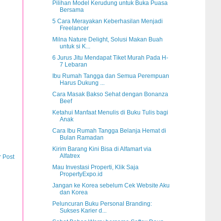
Pilihan Model Kerudung untuk Buka Puasa
Bersama
5 Cara Merayakan Keberhasilan Menjadi
Freelancer
Milna Nature Delight, Solusi Makan Buah
untuk si K...
6 Jurus Jitu Mendapat Tiket Murah Pada H-
7 Lebaran
Ibu Rumah Tangga dan Semua Perempuan
Harus Dukung ...
Cara Masak Bakso Sehat dengan Bonanza
Beef
Ketahui Manfaat Menulis di Buku Tulis bagi
Anak
Cara Ibu Rumah Tangga Belanja Hemat di
Bulan Ramadan
Kirim Barang Kini Bisa di Alfamart via
Alfatrex
r Post
Mau Investasi Properti, Klik Saja
PropertyExpo.id
Jangan ke Korea sebelum Cek Website Aku
dan Korea
Peluncuran Buku Personal Branding:
Sukses Karier d...