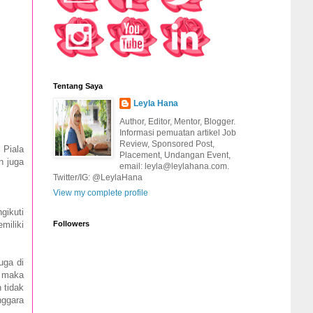
Tentang Saya
Leyla Hana
Author, Editor, Mentor, Blogger.
Informasi pemuatan artikel Job
Review, Sponsored Post,
 Piala
Placement, Undangan Event,
n juga
email: leyla@leylahana.com.
Twitter/IG: @LeylaHana
View my complete profile
gikuti
miliki
Followers
uga di
t maka
 tidak
nggara