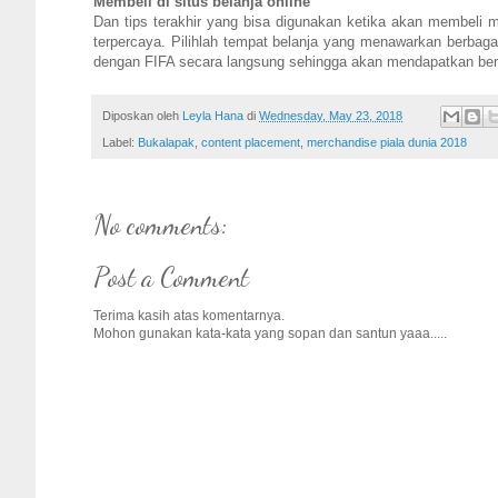
Membeli di situs belanja online
Dan tips terakhir yang bisa digunakan ketika akan membeli me
terpercaya. Pilihlah tempat belanja yang menawarkan berbag
dengan FIFA secara langsung sehingga akan mendapatkan ber
Diposkan oleh
Leyla Hana
di
Wednesday, May 23, 2018
Label:
Bukalapak
,
content placement
,
merchandise piala dunia 2018
No comments:
Post a Comment
Terima kasih atas komentarnya.
Mohon gunakan kata-kata yang sopan dan santun yaaa.....