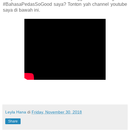
#BahasaPedasSoGood saya? Tonton yah channel youtube
saya di bawah ini.
Leyla Hana
di
Friday, November 30, 2018
Share