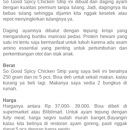
So Good Spicy Chicken Strip ini dibuat dari daging ayam
dengan kualitas premium tanpa tulang. Jadi, dagingnya itu
bebas tulang sehingga dijamin kita nggak keselek atau
repot menyingkirkan tulangnya ya.
Daging ayamnya dibalut dengan tepung krispi yang
mengandung bumbu marinasi pedas. Protein hewani yang
satu ini tentu saja bermanfaat untuk tubuh karena ada asam
amino essential yang penting untuk pertumbuhan dan
perkembangan otot dan otak anak.
Berat
So Good Spicy Chicken Strip yang saya beli ini beratnya
250 gram dan isi 5 pcs. Bisa deh untuk sekali makan, kalau
kurang ya beli lagi. Makanya saya sedia 2 bungkus di
rumah.
Harga
Harganya antara Rp 37.000- 39.000. Bisa dibeli di
supermarket atau Bliblimart. Untuk ayam tepung dengan
fully meat,
harga segini sudah murah banget..Bayangin
kalau kita belinya di restoran ayam goreng, pasti nggak
dapat 5 pcs dengan harga segitu.